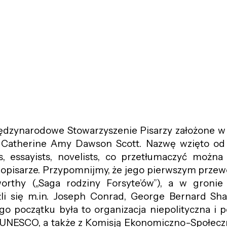
ędzynarodowe Stowarzyszenie Pisarzy założone w 
 Catherine Amy Dawson Scott. Nazwę wzięto od
ts, essayists, novelists, co przetłumaczyć można 
ciopisarze. Przypomnijmy, że jego pierwszym prz
orthy („Saga rodziny Forsyte’ów”), a w gronie
li się m.in. Joseph Conrad, George Bernard Sha
o początku była to organizacja niepolityczna i 
z UNESCO, a także z Komisją Ekonomiczno-Społec