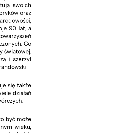
tują swoich
toryków oraz
arodowości,
je 90 lat, a
stowarzyszeń
oczonych. Co
y światowej.
ą i szerzył
arandowski.
e się także
iele działań
wórczych.
to
być może
żnym wieku,