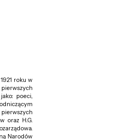
1921 roku w
 pierwszych
jako: poeci,
ewodniczącym
 pierwszych
w oraz H.G.
pozarządowa.
zną Narodów