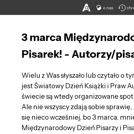
o nas
chr
3 marca Międzynarod
Pisarek! - Autorzy/pis
Wielu z Was słyszało lub czytało o t
jest Światowy Dzień Książki i Praw A
świecie są wtedy organizowane spotka
Ale nie wszyscy zdają sobie sprawię,
się nieco wcześniej, bo 3 marca, mn
Międzynarodowy Dzień Pisarzy i Pisa