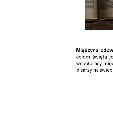
Międzynarodowy
celem święta je
współpracy międ
pisarzy na świec