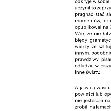
odkryje w sobie 
uczynił to zapr
pragnąc stać s
momentów, czas
opublikował na O
Wie, że nie łat
błędy gramatycz
wierzy, że szlif
innym, podobnie
prawdziwy pisar
odludziu w cisz
inne światy.
A jacy są wasi u
powieści lub opo
nie jesteście na
zrobili na łamach