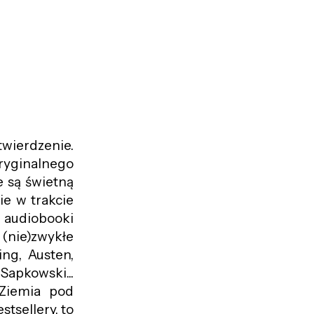
wierdzenie.
 oryginalnego
e są świetną
ie w trakcie
e audiobooki
(nie)zwykłe
ng, Austen,
Sapkowski...
 Ziemia pod
stsellery, to