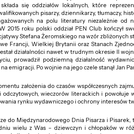
składa się oddziałów lokalnych, które reprezen
lifikowanych pisarzy, dziennikarzy, tłumaczy, his
gażowanych na polu literatury niezależnie od n
. W 2015 roku polski oddział PEN Club kończył swo
nicjatywy Stefana Żeromskiego na wzór zbliżonych 
 we Francji, Wielkiej Brytanii oraz Stanach Zjedn
estał działalności nawet w trudnym okresie II wojn
yciu, prowadził podziemną działalność wydawnicz
ą na emigracji. Po wojnie na jego czele stanął Jan P
mentu założenia do czasów współczesnych zajmuj
i odczytowych, wieczorów literackich i powołuje w
wania rynku wydawniczego i ochrony interesów t
cze do Międzynarodowego Dnia Pisarza i Pisarek, 
dniu wielu z Was –
dziewczyn i chłopaków w ró