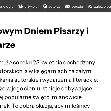
onologia
artykuły
autorzy
poczta
załóż blo
owym Dniem Pisarzy i
arze
ym, że co roku 23 kwietnia obchodzony
utorskich, a w księgarniach na całym
nia autorskie i wydarzenia literackie.
 że w jego cieniu istnieje odbywające
iej popularne święto, mianowicie
rek. To dobra okazja, aby miłośnicy