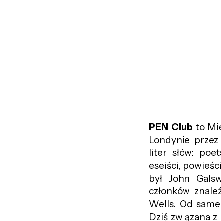
PEN Club
to Mi
Londynie przez
liter słów: poe
eseiści, powieś
był John Galsw
członków znaleź
Wells. Od sameg
Dziś związana 