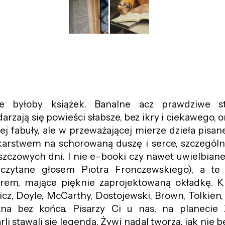
ie byłoby książek. Banalne acz prawdziwe st
darzają się powieści słabsze, bez ikry i ciekawego,
cej fabuły, ale w przeważającej mierze dzieła pisan
karstwem na schorowaną duszę i serce, szczególn
szczowych dni. I nie e-booki czy nawet uwielbian
czytane głosem Piotra Fronczewskiego), a te 
rem, mające pięknie zaprojektowaną okładkę. Ki
icz, Doyle, McCarthy, Dostojewski, Brown, Tolkien, 
na bez końca. Pisarzy Ci u nas, na planecie
i stawali się legendą. Żywi nadal tworzą, jak nie be