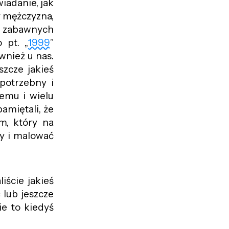
iadanie, jak
y mężczyzna,
m zabawnych
 pt. „
1999
”
wnież u nas.
szcze jakieś
potrzebny i
jemu i wielu
amiętali, że
m, który na
ty i malować
iście jakieś
 lub jeszcze
ie to kiedyś