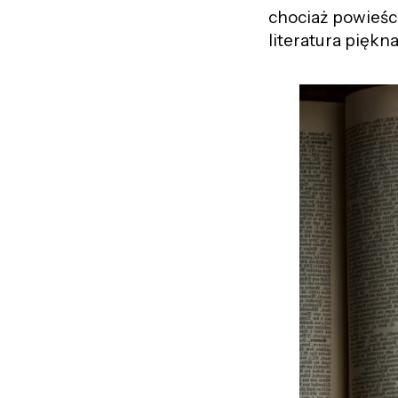
chociaż powieści
literatura piękn