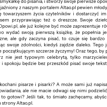
smykałkę do pisania, i stworzy swoje pierwsze opow
zyjaźniony z naszym portalem Altao.pl pewien młod
ię
towarzyszem życia czytelników i dostarczyć i
em przyprawiając też o dreszcze. Swoje dzieło
powi.pl, ale już kolejne być może zaprezentuje ró
wo wydać swoją pierwszą książkę, że popełnia je
ne, ale gdy zaczyna pisać, to czuje się bardzo 
ując swoje zdolności, kiedyś zajdzie daleko. Tego 
 początkującym szczerze życzymy! Oraz tego, by p
z nie jest typowym celebrytą, tylko marzyciele
y i spokoju będzie bez przeszkód pisać swoje teks
kochani pisarze i pisarki? A może sami już napisal
wiadania, ale nie macie odwagi się nimi podzielić
 to gotowi? Jeśli tak, to śmiało zachęcamy, abyśc
 strony Altao.pl.