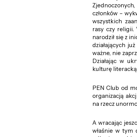
Zjednoczonych, 
członków – wykwa
wszystkich zaan
rasy czy religii
narodził się z i
działających już
ważne, nie zaprz
Działając w ukr
kulturę literack
PEN Club od mo
organizacją akcj
na rzecz unormo
A wracając jesz
właśnie w tym 