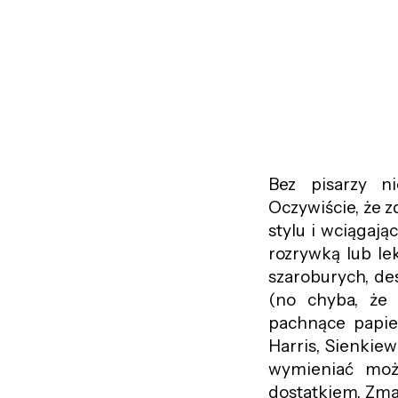
Bez pisarzy n
Oczywiście, że z
stylu i wciągają
rozrywką lub le
szaroburych, de
(no chyba, że 
pachnące papie
Harris, Sienkiew
wymieniać moż
dostatkiem. Zmarl