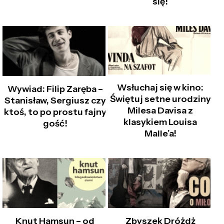
się!
Wsłuchaj się w kino:
Wywiad: Filip Zaręba –
Świętuj setne urodziny
Stanisław, Sergiusz czy
Milesa Davisa z
ktoś, to po prostu fajny
klasykiem Louisa
gość!
Malle’a!
Knut Hamsun – od
Zbyszek Dróżdż