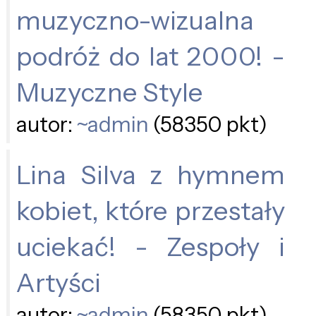
muzyczno-wizualna
podróż do lat 2000! -
Muzyczne Style
autor:
~admin
(58350 pkt)
Lina Silva z hymnem
kobiet, które przestały
uciekać! - Zespoły i
Artyści
autor:
~admin
(58350 pkt)