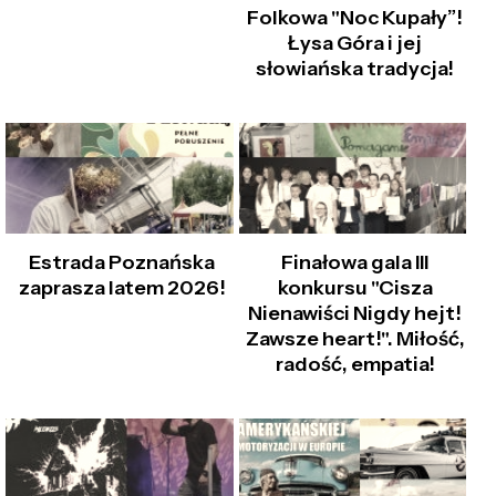
Folkowa "Noc Kupały”!
Łysa Góra i jej
słowiańska tradycja!
Estrada Poznańska
Finałowa gala III
zaprasza latem 2026!
konkursu "Cisza
Nienawiści Nigdy hejt!
Zawsze heart!". Miłość,
radość, empatia!