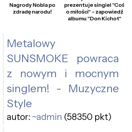
Nagrody Nobla po
prezentuje singiel "Coś
zdradę narodu!
o miłości" – zapowiedź
albumu "Don Kichot"
Metalowy
SUNSMOKE powraca
z nowym i mocnym
singlem! - Muzyczne
Style
autor:
~admin
(58350 pkt)