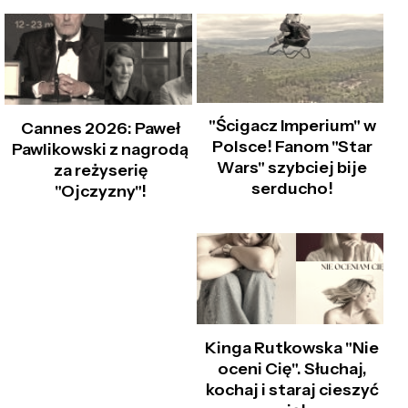
"Ścigacz Imperium" w
Cannes 2026: Paweł
Polsce! Fanom "Star
Pawlikowski z nagrodą
Wars" szybciej bije
za reżyserię
serducho!
"Ojczyzny"!
Kinga Rutkowska "Nie
oceni Cię". Słuchaj,
kochaj i staraj cieszyć