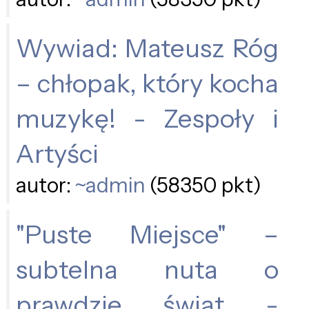
Wywiad: Mateusz Róg
– chłopak, który kocha
muzykę! - Zespoły i
Artyści
autor:
~admin
(58350 pkt)
"Puste Miejsce" –
subtelna nuta o
prawdzie świąt -