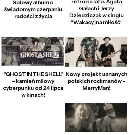
retro na lato. Agata
Solowy album o
Gałach i Jerzy
świadomym czerpaniu
Dziedziczak w singlu
radości z życia
"Wakacyjna miłość"
"GHOST IN THE SHELL"
Nowy projekt uznanych
– kamień milowy
polskich rockmanów –
cyberpunku od 24 lipca
MerryMan!
w kinach!