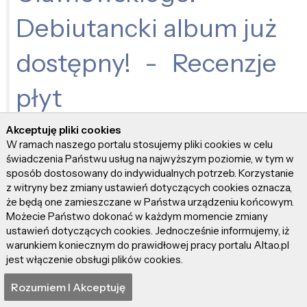
Debiutancki album już
dostępny! - Recenzje
płyt
autor:
~admin
(58350 pkt)
Akceptuję pliki cookies
W ramach naszego portalu stosujemy pliki cookies w celu
świadczenia Państwu usług na najwyższym poziomie, w tym w
Iwo Monroe
sposób dostosowany do indywidualnych potrzeb. Korzystanie
z witryny bez zmiany ustawień dotyczących cookies oznacza,
że będą one zamieszczane w Państwa urządzeniu końcowym.
rozpoczyna budowę
Możecie Państwo dokonać w każdym momencie zmiany
ustawień dotyczących cookies. Jednocześnie informujemy, iż
świata na własnych
warunkiem koniecznym do prawidłowej pracy portalu Altao.pl
jest włączenie obsługi plików cookies.
zasadach… i to
Rozumiem I Akceptuję