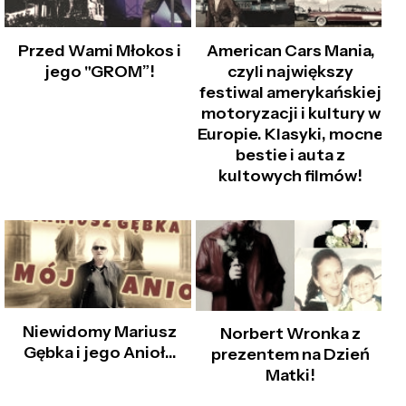
Przed Wami Młokos i
American Cars Mania,
jego "GROM”!
czyli największy
festiwal amerykańskiej
motoryzacji i kultury w
Europie. Klasyki, mocne
bestie i auta z
kultowych filmów!
Niewidomy Mariusz
Norbert Wronka z
Gębka i jego Anioł...
prezentem na Dzień
Matki!