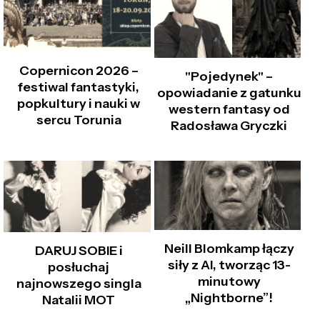
Copernicon 2026 –
"Pojedynek" –
festiwal fantastyki,
opowiadanie z gatunku
popkultury i nauki w
western fantasy od
sercu Torunia
Radosława Gryczki
Neill Blomkamp łączy
DARUJ SOBIE i
siły z AI, tworząc 13-
posłuchaj
minutowy
najnowszego singla
„Nightborne”!
Natalii MOT