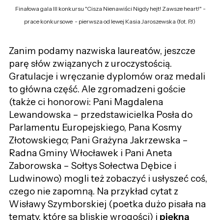
Finałowa gala III konkursu "Cisza Nienawiści Nigdy hejt! Zawsze heart!" -
prace konkursowe - pierwsza od lewej Kasia Jaroszewska (fot. PJ)
Zanim podamy nazwiska laureatów, jeszcze
parę słów związanych z uroczystością.
Gratulacje i wręczanie dyplomów oraz medali
to główna część. Ale zgromadzeni goście
(także ci honorowi: Pani Magdalena
Lewandowska – przedstawicielka Posła do
Parlamentu Europejskiego, Pana Kosmy
Złotowskiego; Pani Grażyna Jakrzewska –
Radna Gminy Włocławek i Pani Aneta
Zaborowska – Sołtys Sołectwa Dębice i
Ludwinowo) mogli też zobaczyć i usłyszeć coś,
czego nie zapomną. Na przykład cytat z
Wisławy Szymborskiej (poetka dużo pisała na
tematy, które są bliskie wrogości) i
piękną