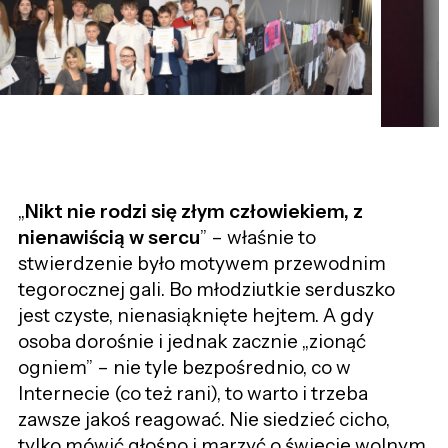
„
Nikt nie rodzi się złym człowiekiem, z
nienawiścią w sercu
” – właśnie to
stwierdzenie było motywem przewodnim
tegorocznej gali. Bo młodziutkie serduszko
jest czyste, nienasiąknięte hejtem. A gdy
osoba dorośnie i jednak zacznie „zionąć
ogniem” – nie tyle bezpośrednio, co w
Internecie (co też rani), to warto i trzeba
zawsze jakoś reagować. Nie siedzieć cicho,
tylko mówić głośno i marzyć o świecie wolnym