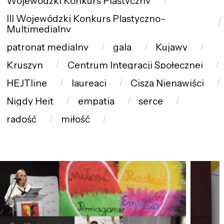
Wojewódzki Konkurs Plastyczny
III Wojewódzki Konkurs Plastyczno-
Multimedialny
patronat medialny
gala
Kujawy
Kruszyn
Centrum Integracji Społecznej
HEJTline
laureaci
Cisza Nienawiści
Nigdy Hejt
empatia
serce
radość
miłość