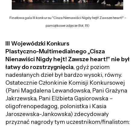
Finałowa gala III konkursu "Cisza Nienawiści Nigdy hejt! Zawsze heart!" -
pamiątkowe zdjęcie (fot. PJ)
III Wojewódzki Konkurs
Plastyczno‑Multimedialnego „Cisza
Nienawiści Nigdy hejt! Zawsze heart!” nie był
łatwy do rozstrzygnięcia
, gdyż poziom
nadesłanych dzieł był bardzo wysoki, równy.
Ostatecznie Członkinie Komisji Konkursowej
(Pani Magdalena Lewandowska, Pani Grażyna
Jakrzewska, Pani Elżbieta Gąsiorowska –
oligofrenopedagog, polonistka i Kasia
Jaroszewska-Jankowska) zdecydowały
przyznać nagrody tym uczestnikom/finalistom: