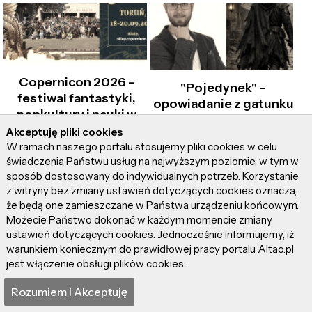
Copernicon 2026 –
"Pojedynek" –
festiwal fantastyki,
opowiadanie z gatunku
popkultury i nauki w
western fantasy od
sercu Torunia
Akceptuję pliki cookies
Radosława Gryczki
W ramach naszego portalu stosujemy pliki cookies w celu
świadczenia Państwu usług na najwyższym poziomie, w tym w
sposób dostosowany do indywidualnych potrzeb. Korzystanie
z witryny bez zmiany ustawień dotyczących cookies oznacza,
że będą one zamieszczane w Państwa urządzeniu końcowym.
Możecie Państwo dokonać w każdym momencie zmiany
ustawień dotyczących cookies. Jednocześnie informujemy, iż
warunkiem koniecznym do prawidłowej pracy portalu Altao.pl
Neill Blomkamp łączy
DARUJ SOBIE i
jest włączenie obsługi plików cookies.
siły z AI, tworząc 13-
posłuchaj
minutowy
najnowszego singla
Rozumiem I Akceptuję
„Nightborne”!
Natalii MOT