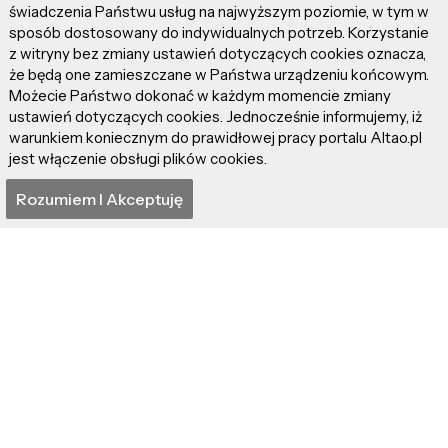
świadczenia Państwu usług na najwyższym poziomie, w tym w
W kategorii
poezja
nagrodzono
Jadwigę
sposób dostosowany do indywidualnych potrzeb. Korzystanie
Belińską
(szkoła podstawowa w Strzelnie) oraz
z witryny bez zmiany ustawień dotyczących cookies oznacza,
że będą one zamieszczane w Państwa urządzeniu końcowym.
Paulinę Pawlak i Katarzynę Balcerak
(szkoła
Możecie Państwo dokonać w każdym momencie zmiany
ponadpodstawowa – Liceum
ustawień dotyczących cookies. Jednocześnie informujemy, iż
Ogólnokształcące im. Ziemi Kujawskiej we
warunkiem koniecznym do prawidłowej pracy portalu Altao.pl
Włocławku).
jest włączenie obsługi plików cookies.
Rozumiem I Akceptuję
W kategorii
proza
statuetki trafiły na ręce
Elizy
Kwiatek
(szkoła z Oddziałami Dwujęzycznymi
im. Bohaterów Września 1939 roku w
Bydgoszczy) i
Lidii Orłowskiej
(Zespół Szkół
Katolickich im. ks. Jana Długosza we
Włocławku).
Oczywiście laureatów było więcej. Przyznano
nagrody za II i III miejsca, a także sporo