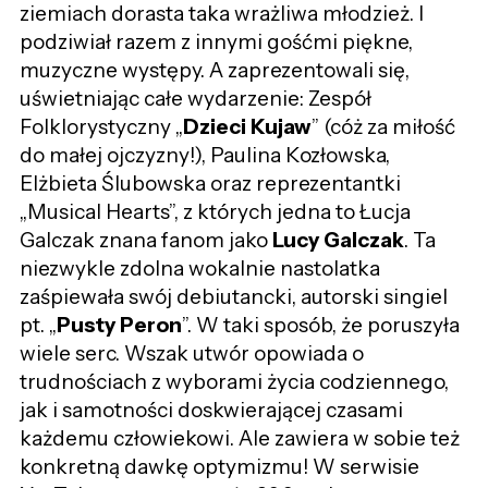
ziemiach dorasta taka wrażliwa młodzież. I
podziwiał razem z innymi gośćmi piękne,
muzyczne występy. A zaprezentowali się,
uświetniając całe wydarzenie: Zespół
Folklorystyczny „
Dzieci Kujaw
” (cóż za miłość
do małej ojczyzny!), Paulina Kozłowska,
Elżbieta Ślubowska oraz reprezentantki
„Musical Hearts”, z których jedna to Łucja
Galczak znana fanom jako
Lucy Galczak
. Ta
niezwykle zdolna wokalnie nastolatka
zaśpiewała swój debiutancki, autorski singiel
pt. „
Pusty
P
eron
”. W taki sposób, że poruszyła
wiele serc. Wszak utwór opowiada o
trudnościach z wyborami życia codziennego,
jak i samotności doskwierającej czasami
każdemu człowiekowi. Ale zawiera w sobie też
konkretną dawkę optymizmu! W serwisie