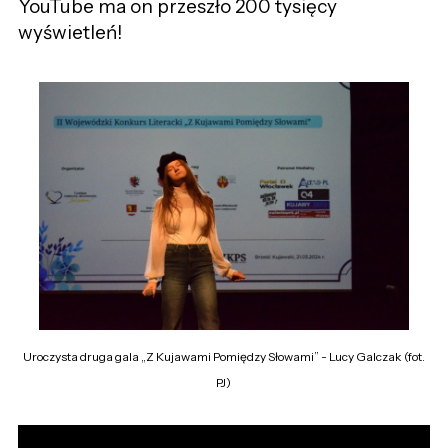
YouTube ma on przeszło 200 tysięcy
wyświetleń!
Uroczysta druga gala „Z Kujawami Pomiędzy Słowami” - Lucy Galczak (fot.
PJ)