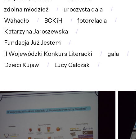
zdolna młodzież
uroczysta gala
Wahadło
BCKiH
fotorelacja
Katarzyna Jaroszewska
Fundacja Już Jestem
II Wojewódzki Konkurs Literacki
gala
Dzieci Kujaw
Lucy Galczak