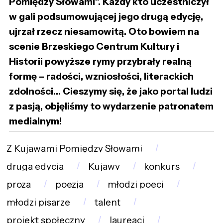
Pomiędzy Słowami”. Każdy kto uczestniczył
w gali podsumowującej jego drugą edycję,
ujrzał rzecz niesamowitą. Oto bowiem na
scenie Brzeskiego Centrum Kultury i
Historii powyższe rymy przybrały realną
formę – radości, wzniosłości, literackich
zdolności… Cieszymy się, że jako portal ludzi
z pasją, objęliśmy to wydarzenie patronatem
medialnym!
Z Kujawami Pomiędzy Słowami
druga edycja
Kujawy
konkurs
proza
poezja
młodzi poeci
młodzi pisarze
talent
projekt społeczny
laureaci