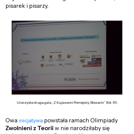
pisarek i pisarzy.
Uroczysta druga gala „Z Kujawami Pomiędzy Słowami” (fot. PJ)
Owa
powstała ramach Olimpiady
inicjatywa
Zwolnieni z Teorii
w nie narodziłaby się