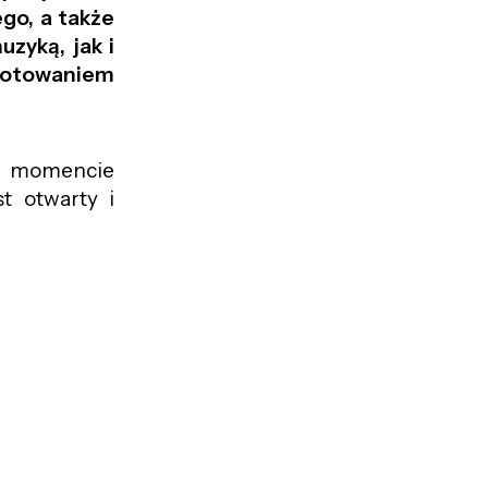
go, a także
zyką, jak i
gotowaniem
m momencie
t otwarty i