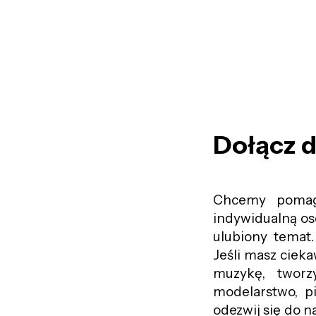
Dołącz do
Chcemy pomaga
indywidualną os
ulubiony temat.
Jeśli masz ciek
muzykę, tworzy
modelarstwo, pi
odezwij się do n