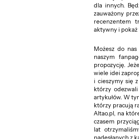
dla innych. Będ
zauważony przez
recenzentem tr
aktywny i pokaż
Możesz do nas 
naszym fanpage
propozycję. Jeże
wiele idei zapr
i cieszymy się 
którzy odezwal
artykułów. W ty
którzy pracują 
Altao.pl, na któ
czasem przyciąg
lat otrzymaliś
nadesłanych z k