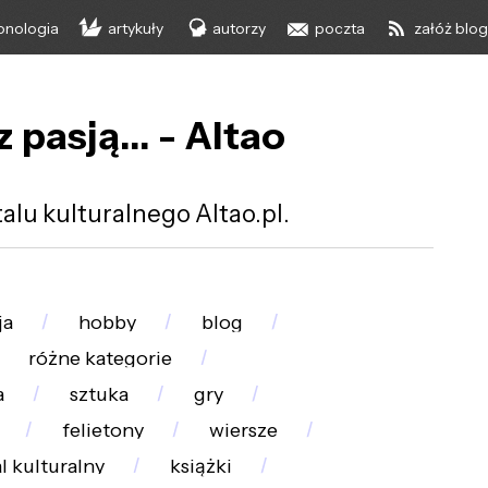
onologia
artykuły
autorzy
poczta
załóż blo
z pasją... - Altao
lu kulturalnego Altao.pl.
ja
hobby
blog
różne kategorie
a
sztuka
gry
felietony
wiersze
l kulturalny
książki