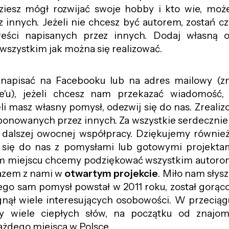
ziesz mógł rozwijać swoje hobby i kto wie, może
 innych. Jeżeli nie chcesz być autorem, zostań cz
eści napisanych przez innych. Dodaj własną o
 wszystkim jak można się realizować.
napisać na Facebooku lub na adres mailowy (zn
'u), jeżeli chcesz nam przekazać wiadomość, 
li masz własny pomysł, odezwij się do nas. Zrealiz
oponowanych przez innych. Za wszystkie serdeczni
z dalszej owocnej współpracy. Dziękujemy równie
i się do nas z pomysłami lub gotowymi projekta
m miejscu chcemy podziękować wszystkim autorom
razem z nami w
otwartym projekcie
. Miło nam słysz
rego sam pomysł powstał w 2011 roku, został gorąco 
nął wiele interesujących osobowości. W przeciąg
my wiele ciepłych słów, na początku od znajom
ażdego miejsca w Polsce.