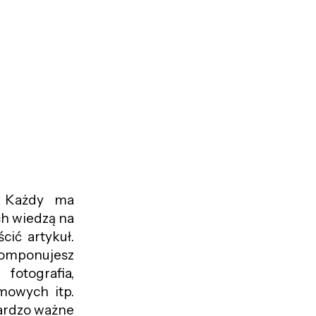
. Każdy ma
ch wiedzą na
cić artykuł.
 komponujesz
fotografia,
lmowych itp.
bardzo ważne