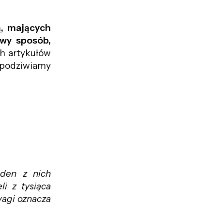
ą, mających
owy sposób,
ch artykułów
ś podziwiamy
eden z nich
li z tysiąca
wagi oznacza