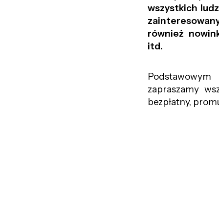
wszystkich ludz
zainteresowanyc
również nowin
itd.
Podstawowym n
zapraszamy wszy
bezpłatny, prom