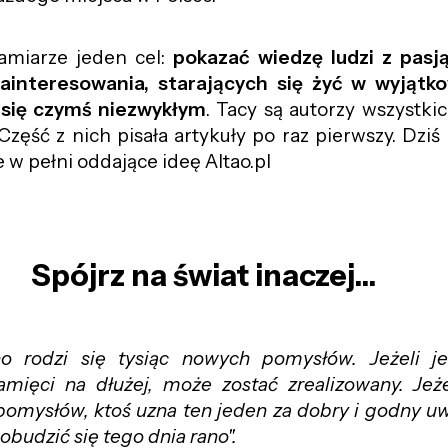
amiarze jeden cel:
pokazać wiedzę ludzi z pasj
zainteresowania, starających się żyć w wyjątk
 się czymś niezwykłym
. Tacy są autorzy wszystki
Część z nich pisała artykuły po raz pierwszy. Dzi
e w pełni oddające ideę Altao.pl
Spójrz na świat inaczej...
no rodzi się tysiąc nowych pomysłów. Jeżeli j
mięci na dłużej, może zostać zrealizowany. Jeże
pomysłów, ktoś uzna ten jeden za dobry i godny u
 obudzić się tego dnia rano".