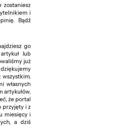
 zostaniesz
ytelnikiem i
pinię. Bądź
ajdziesz go
artykuł lub
owaliśmy już
e dziękujemy
ż wszystkim,
mi własnych
 artykułów,
eć, że portal
przyjęty i z
u miesięcy i
ych, a dziś