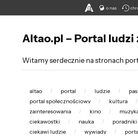
o nas
chr
Altao.pl – Portal ludzi 
Witamy serdecznie na stronach porta
altao
portal
ludzie
pas
portal społecznościowy
kultura
zainteresowania
kino
muzyk
ciekawostki
nauka
poradniki
ciekawi ludzie
wywiady
porta