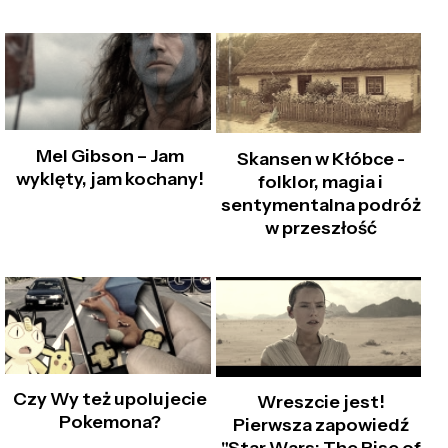
Mel Gibson – Jam
Skansen w Kłóbce -
wyklęty, jam kochany!
folklor, magia i
sentymentalna podróż
w przeszłość
Czy Wy też upolujecie
Wreszcie jest!
Pokemona?
Pierwsza zapowiedź