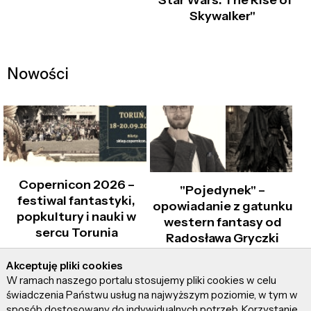
"Star Wars: The Rise of
Skywalker"
Nowości
Copernicon 2026 –
"Pojedynek" –
festiwal fantastyki,
opowiadanie z gatunku
popkultury i nauki w
western fantasy od
sercu Torunia
Radosława Gryczki
Akceptuję pliki cookies
W ramach naszego portalu stosujemy pliki cookies w celu
świadczenia Państwu usług na najwyższym poziomie, w tym w
sposób dostosowany do indywidualnych potrzeb. Korzystanie