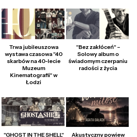
Trwa jubileuszowa
"Bez zakłóceń" –
wystawa czasowa "40
Solowy album o
skarbów na 40-lecie
świadomym czerpaniu
Muzeum
radości z życia
Kinematografii" w
Łodzi
"GHOST IN THE SHELL"
Akustyczny powiew