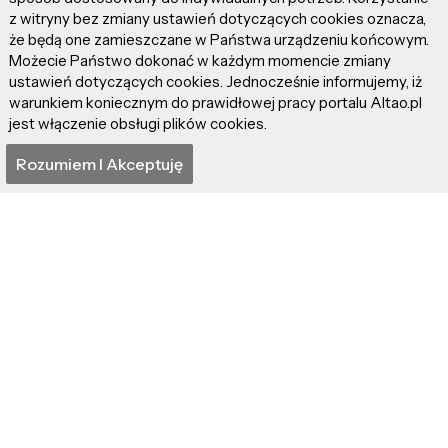
z witryny bez zmiany ustawień dotyczących cookies oznacza,
że będą one zamieszczane w Państwa urządzeniu końcowym.
Możecie Państwo dokonać w każdym momencie zmiany
"James" – niewolnik,
DARUJ SOBIE i
ustawień dotyczących cookies. Jednocześnie informujemy, iż
który chciał być
posłuchaj
warunkiem koniecznym do prawidłowej pracy portalu Altao.pl
Człowiekiem!
najnowszego singla
jest włączenie obsługi plików cookies.
Natalii MOT
Rozumiem I Akceptuję
Neill Blomkamp łączy
"Odyseja" – Itaka
siły z AI, tworząc 13-
smutna taka…
minutowy
„Nightborne”!