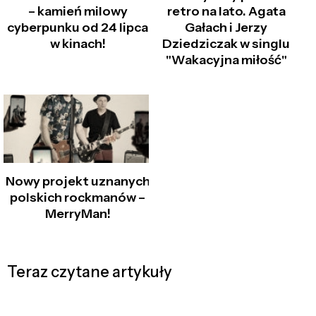
– kamień milowy
retro na lato. Agata
cyberpunku od 24 lipca
Gałach i Jerzy
w kinach!
Dziedziczak w singlu
"Wakacyjna miłość"
Nowy projekt uznanych
polskich rockmanów –
MerryMan!
Teraz czytane artykuły