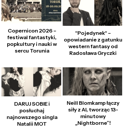
Copernicon 2026 –
"Pojedynek" –
festiwal fantastyki,
opowiadanie z gatunku
popkultury i nauki w
western fantasy od
sercu Torunia
Radosława Gryczki
Neill Blomkamp łączy
DARUJ SOBIE i
siły z AI, tworząc 13-
posłuchaj
minutowy
najnowszego singla
„Nightborne”!
Natalii MOT