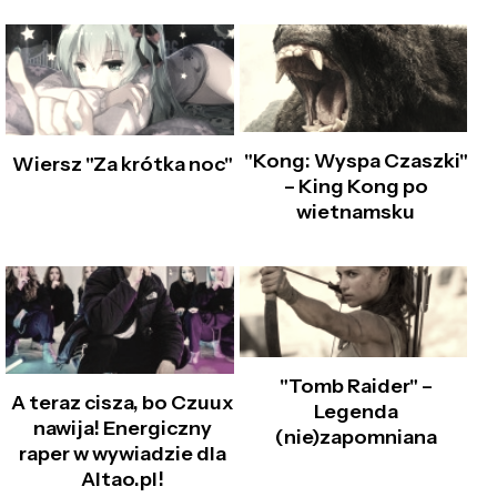
"Kong: Wyspa Czaszki"
Wiersz "Za krótka noc"
– King Kong po
wietnamsku
"Tomb Raider" –
A teraz cisza, bo Czuux
Legenda
nawija! Energiczny
(nie)zapomniana
raper w wywiadzie dla
Altao.pl!