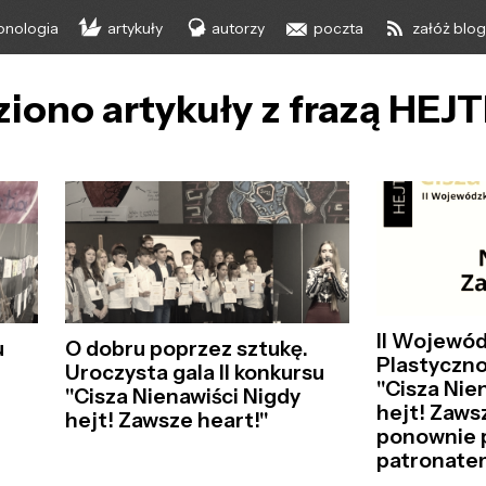
onologia
artykuły
autorzy
poczta
załóż blo
ziono artykuły z frazą HEJT
II Wojewód
u
O dobru poprzez sztukę.
Plastyczn
Uroczysta gala II konkursu
"Cisza Nie
"Cisza Nienawiści Nigdy
hejt! Zaws
hejt! Zawsze heart!"
ponownie 
patronate