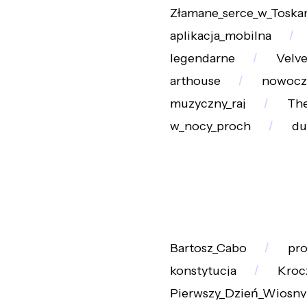
Złamane_serce_w_Toskan
aplikacja_mobilna
legendarne
Velv
arthouse
nowocz
muzyczny_raj
The
w_nocy_proch
du
Bartosz_Cabo
pr
konstytucja
Kroc
Pierwszy_Dzień_Wiosny