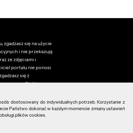
, zgadzasz się na użycie
cyjnych i nie przekazują
az ze zdjęciami i
iciel portalu nie ponosi
zgadzasz się z
zone przez Ciebie na
osób dostosowany do indywidualnych potrzeb. Korzystanie z
ożecie Państwo dokonać w każdym momencie zmiany ustawień
obsługi plików cookies.