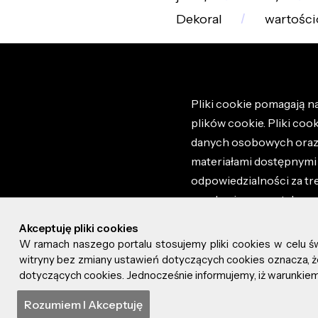
Dekoral
wartości
Pliki cookie pomagają na
plików cookie. Pliki coo
danych osobowych oraz i
materiałami dostępnymi 
odpowiedzialności za tr
regulaminem portalu ora
stronie altao.pl. Szczeg
Akceptuję pliki cookies
W ramach naszego portalu stosujemy pliki cookies w celu 
© 2026 altao.pl. Wszyst
witryny bez zmiany ustawień dotyczących cookies oznacza
dotyczących cookies. Jednocześnie informujemy, iż warunkiem 
0.065
Rozumiem I Akceptuję