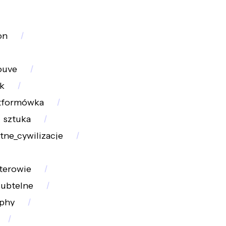
on
ouve
k
tformówka
sztuka
tne_cywilizacje
terowie
subtelne
phy