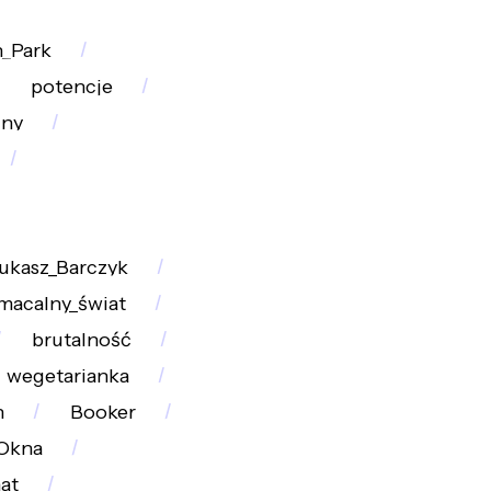
_Park
potencje
zny
ukasz_Barczyk
macalny_świat
brutalność
wegetarianka
n
Booker
Okna
at