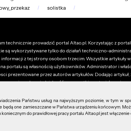
owy_przekaz
solistka
m technicznie prowadzić portal Altao.pl. Korzystając z portalu
kie są wykorzystywane tylko do działań techniczno-administra
nformacji z tej strony osobom trzecim. Wszystkie artykuły wr
na portalu są własnością użytkowników. Administrator i właśc
esci prezentowane przez autorów artykułów. Dodając artykuł, 
z ponosisz odpowiedzialność za wszystkie materiały umieszc
óły dostępne w regulaminie portalu.
świadczenia Państwu usług na najwyższym poziomie, w tym w sp
kie prawa zastrzeżone.
, że będą one zamieszczane w Państwa urządzeniu końcowym. M
koniecznym do prawidłowej pracy portalu Altao.pl jest włączenie 