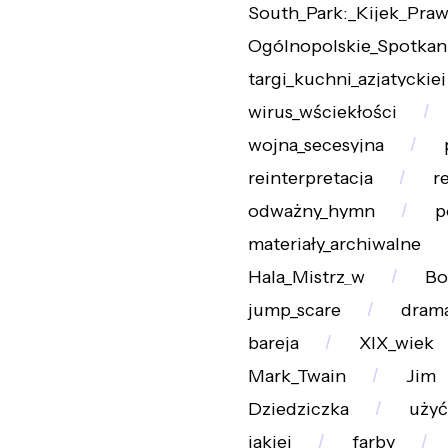
South_Park:_Kijek_Pra
Ogólnopolskie_Spotkan
targi_kuchni_azjatyckiej
wirus_wściekłości
wojna_secesyjna
reinterpretacja
r
odważny_hymn
p
materiały_archiwalne
Hala_Mistrz_w
Bo
jump_scare
dram
bareja
XIX_wiek
Mark_Twain
Jim
Dziedziczka
użyć
jakiej
farby