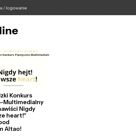
ga / logowanie
line
zki Konkurs
o-Multimedialny
nawiści Nigdy
ze heart!"
pod
m Altao!