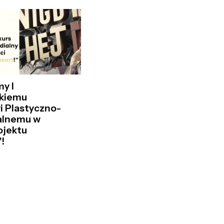
y I
kiemu
i Plastyczno-
alnemu w
ojektu
!