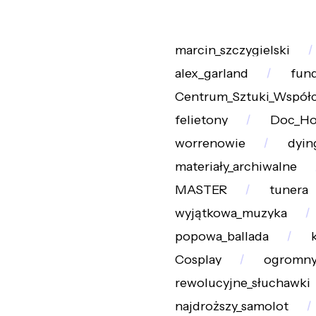
marcin_szczygielski
alex_garland
fun
Centrum_Sztuki_Współc
felietony
Doc_Hol
worrenowie
dyin
materiały_archiwalne
MASTER
tunera
wyjątkowa_muzyka
popowa_ballada
Cosplay
ogromny_
rewolucyjne_słuchawki
najdroższy_samolot