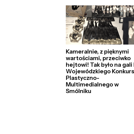
Kameralnie, z pięknymi
wartościami, przeciwko
hejtowi! Tak było na gali 
Wojewódzkiego Konkur
Plastyczno-
Multimedialnego w
Smólniku