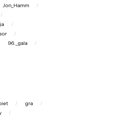
Jon_Hamm
ja
sor
96._gala
biet
gra
y