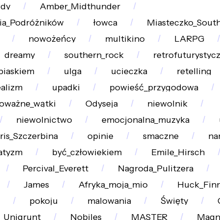
wdy
Amber_Midthunder
ia_Podróżników
łowca
Miasteczko_South
nowożeńcy
multikino
LARPG
dreamy
southern_rock
retrofuturystyc
piaskiem
ulga
ucieczka
retelling
ealizm
upadki
powieść_przygodowa
oważne_wątki
Odyseja
niewolnik
niewolnictwo
emocjonalna_muzyka
ris_Szczerbina
opinie
smaczne
na
atyzm
być_człowiekiem
Emile_Hirsch
Percival_Everett
Nagroda_Pulitzera
James
Afryka_moja_mio
Huck_Fin
pokoju
malowania
Święty
Unigrunt
Nobiles
MASTER
Magn