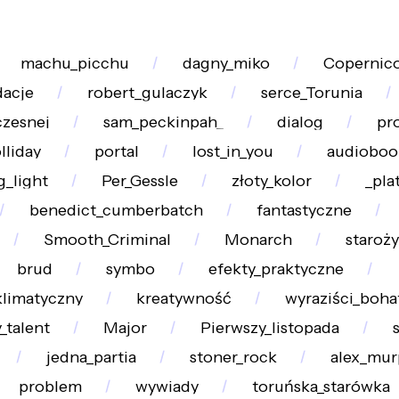
machu_picchu
dagny_miko
Copernic
dacje
robert_gulaczyk
serce_Torunia
zesnej
sam_peckinpah_
dialog
pr
liday
portal
lost_in_you
audioboo
g_light
Per_Gessle
złoty_kolor
_pla
benedict_cumberbatch
fantastyczne
Smooth_Criminal
Monarch
staroży
brud
symbo
efekty_praktyczne
klimatyczny
kreatywność
wyraziści_boha
talent
Major
Pierwszy_listopada
jedna_partia
stoner_rock
alex_mur
problem
wywiady
toruńska_starówka