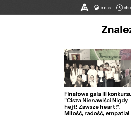
o nas
chr
Znale
Finałowa gala III konkurs
"Cisza Nienawiści Nigdy
hejt! Zawsze heart!".
Miłość, radość, empatia!