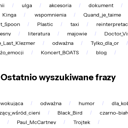
ii
ulga
akcesoria
dokument
Kinga
wspomnienia
Quand_je_taime
et_Spoon
Plastic
taxi
reinterpretac
esny
literatura
majowie
Doctor_Vi
_Last_Klezmer
odważna
Tylko_dla_or
żo_emocji
Koncert_BOATS
blog
Ostatnio wyszukiwane frazy
owokująca
odważna
humor
dla_ko
zący_wśród_cieni
Black_Bird
czarno-biał
Paul_McCartney
Trojtek