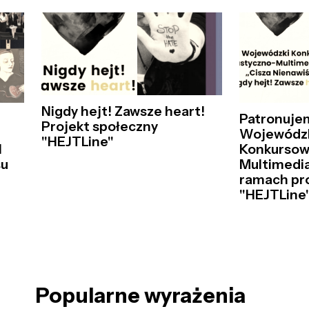
Nigdy hejt! Zawsze heart!
Patronujem
Projekt społeczny
Wojewódz
"HEJTLine"
I
Konkursow
su
Multimedi
ramach pr
"HEJTLine"
Popularne wyrażenia