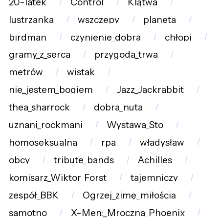
20-latek
Control
Klątwa
lustrzanka
wszczepy
planeta
birdman
czynienie_dobra
chłopi
gramy_z_serca
przygoda_trwa
metrów
wistak
nie_jestem_bogiem
Jazz_Jackrabbit
thea_sharrock
dobra_nuta
uznani_rockmani
Wystawa_Sto
homoseksualna
rpa
władysław
obcy
tribute_bands
Achilles
komisarz_Wiktor_Forst
tajemniczy
zespół_BBK
Ogrzej_zimę_miłością
samotno
X-Men:_Mroczna_Phoenix