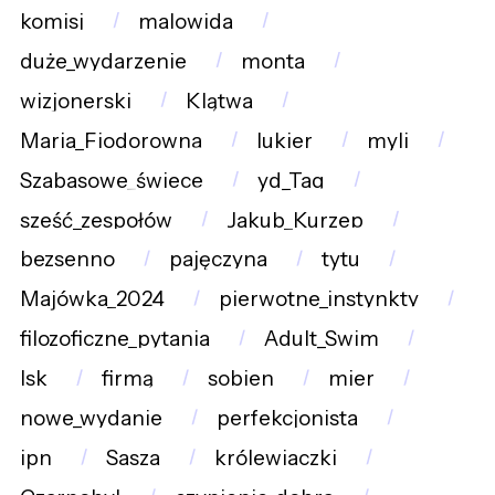
komisj
malowida
duże_wydarzenie
monta
wizjonerski
Klątwa
Maria_Fiodorowna
lukier
myli
Szabasowe_świece
yd_Tag
sześć_zespołów
Jakub_Kurzep
bezsenno
pajęczyna
tytu
Majówka_2024
pierwotne_instynkty
filozoficzne_pytania
Adult_Swim
lsk
firmą
sobien
mier
nowe_wydanie
perfekcjonista
ipn
Sasza
królewiaczki