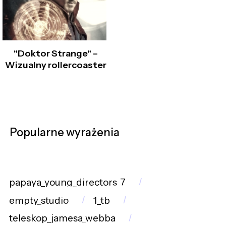
"Doktor Strange" –
Wizualny rollercoaster
Popularne wyrażenia
papaya_young_directors_7
empty_studio
1_tb
teleskop_jamesa_webba