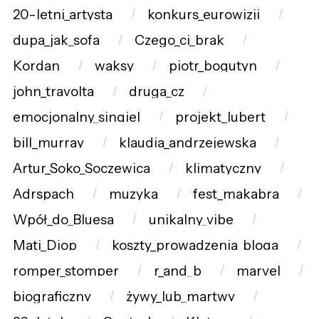
20-letni_artysta
konkurs_eurowizji
dupa_jak_sofa
Czego_ci_brak
Kordan
waksy
piotr_bogutyn
john_travolta
druga_cz
emocjonalny_singiel
projekt_lubert
bill_murray
klaudia_andrzejewska
Artur_Soko_Soczewica
klimatyczny
Adrspach
muzyka
fest_makabra
Wpół_do_Bluesa
unikalny_vibe
Mati_Diop
koszty_prowadzenia_bloga
romper_stomper
r_and_b
marvel
biograficzny
żywy_lub_martwy