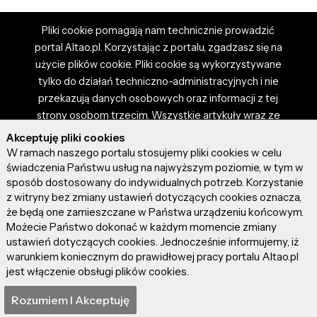
Pliki cookie pomagają nam technicznie prowadzić
portal Altao.pl. Korzystając z portalu, zgadzasz się na
użycie plików cookie. Pliki cookie są wykorzystywane
tylko do działań techniczno-administracyjnych i nie
przekazują danych osobowych oraz informacji z tej
strony osobom trzecim. Wszystkie artykuły wraz ze
zdjęciami i materiałami dostępnymi na portalu są
Akceptuję pliki cookies
własnością użytkowników. Administrator i właściciel
W ramach naszego portalu stosujemy pliki cookies w celu
portalu nie ponosi odpowiedzialności za tresci
świadczenia Państwu usług na najwyższym poziomie, w tym w
sposób dostosowany do indywidualnych potrzeb. Korzystanie
prezentowane przez autorów artykułów. Dodając
z witryny bez zmiany ustawień dotyczących cookies oznacza,
artykuł, zgadzasz się z regulaminem portalu oraz
że będą one zamieszczane w Państwa urządzeniu końcowym.
ponosisz odpowiedzialność za wszystkie materiały
Możecie Państwo dokonać w każdym momencie zmiany
umieszczone przez Ciebie na stronie altao.pl.
ustawień dotyczących cookies. Jednocześnie informujemy, iż
Szczegóły dostępne w regulaminie portalu.
warunkiem koniecznym do prawidłowej pracy portalu Altao.pl
jest włączenie obsługi plików cookies.
© 2026 altao.pl. Wszystkie prawa zastrzeżone.
Rozumiem I Akceptuję
0.035