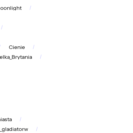
oonlight
Cienie
elka_Brytania
asta
_gladiatorw