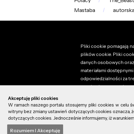
Polacy
The_Beast
Mastaba
autorsk
Pliki cookie pomagają na
plików cookie. Pliki coo
danych osobowych oraz i
materiałami dostępnymi 
odpowiedzialności za tr
regulaminem portalu ora
stronie altao.pl. Szczeg
Akceptuję pliki cookies
W ramach naszego portalu stosujemy pliki cookies w celu 
© 2026 altao.pl. Wszyst
witryny bez zmiany ustawień dotyczących cookies oznacza
dotyczących cookies. Jednocześnie informujemy, iż warunkiem 
0.069
Rozumiem I Akceptuję