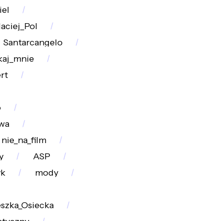
iel
aciej_Pol
Santarcangelo
kaj_mnie
rt
o
wa
nie_na_film
y
ASP
yk
mody
szka_Osiecka