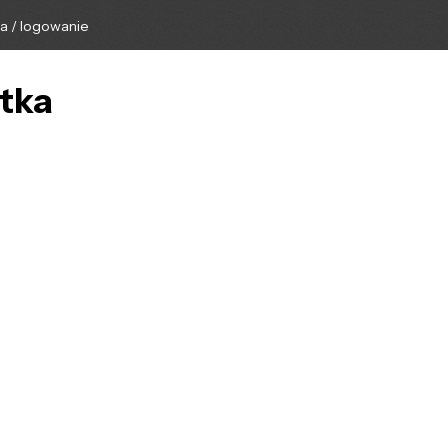
ga / logowanie
atka