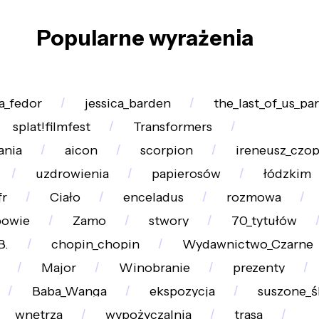
Popularne wyrażenia
a_fedor
jessica_barden
the_last_of_us_par
splat!filmfest
Transformers
ania
aicon
scorpion
ireneusz_czo
uzdrowienia
papierosów
łódzkim
fr
Ciało
enceladus
rozmowa
powie
Zamo
stwory
70_tytułów
B.
chopin_chopin
Wydawnictwo_Czarne
Major
Winobranie
prezenty
Baba_Wanga
ekspozycja
suszone_ś
wnętrza
wypożyczalnia
trasa