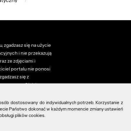
tyczny
, zgadzasz się na użycie
cyjnych i nie przekazują
az ze zdjęciami i
iciel portalu nie ponosi
zgadzasz się z
zone przez Ciebie na
osób dostosowany do indywidualnych potrzeb. Korzystanie z
ożecie Państwo dokonać w każdym momencie zmiany ustawień
obsługi plików cookies.