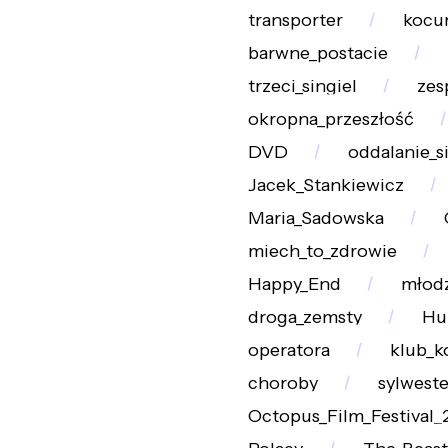
transporter
kocu
barwne_postacie
trzeci_singiel
zes
okropna_przeszłość
DVD
oddalanie_s
Jacek_Stankiewicz
Maria_Sadowska
miech_to_zdrowie
Happy_End
młod
droga_zemsty
Hu
operatora
klub_k
choroby
sylwest
Octopus_Film_Festival_