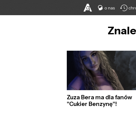
o nas
chr
Znale
Zuza Bera ma dla fanów
"Cukier Benzynę"!