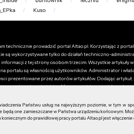
_Inside
buntownik
leczniu
enigma
a_EPka
Kuso
m technicznie prowadzić portal Altao.pl. Korzystając z portalu
kie są wykorzystywane tylko do działań techniczno-administra
nformacji z tej strony osobom trzecim. Wszystkie artykuły wr
na portalu są własnością użytkowników. Administrator i właśc
esci prezentowane przez autorów artykułów. Dodając artykuł, 
z ponosisz odpowiedzialność za wszystkie materiały umieszc
óły dostępne w regulaminie portalu.
świadczenia Państwu usług na najwyższym poziomie, w tym w sp
kie prawa zastrzeżone.
, że będą one zamieszczane w Państwa urządzeniu końcowym. M
koniecznym do prawidłowej pracy portalu Altao.pl jest włączenie 