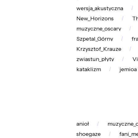
wersja_akustyczna
New_Horizons
Th
muzyczne_oscary
Szpetal_Górny
fr
Krzysztof_Krauze
zwiastun_płyty
Vi
kataklizm
jemioa
anioł
muzyczne_o
shoegaze
fani_m