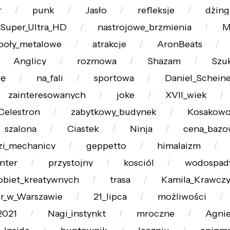
r
punk
Jasło
refleksje
dżing
Super_Ultra_HD
nastrojowe_brzmienia
M
poły_metalowe
atrakcje
AronBeats
Anglicy
rozmowa
Shazam
Szu
ię
na_fali
sportowa
Daniel_Scheine
zainteresowanych
joke
XVII_wiek
Celestron
zabytkowy_budynek
Kosakow
szalona
Ciastek
Ninja
cena_bazo
zi_mechanicy
geppetto
himalaizm
nter
przystojny
kosciól
wodospad
obiet_kreatywnych
trasa
Kamila_Krawcz
er_w_Warszawie
21_lipca
możliwości
2021
Nagi_instynkt
mroczne
Agnie