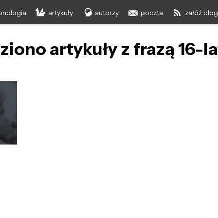
onologia
artykuły
autorzy
poczta
załóż blo
ziono artykuły z frazą 16-l