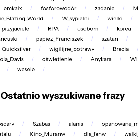
emkaix
fosforowodór
zadanie
M
e_Blazing_World
W_sypialni
wielki
przyjaciele
RPA
osobom
korea
ancuski
papież_Franciszek
szatan
Quicksilver
wigilijne_potrawy
Bracia
ola_Davis
oświetlenie
Anykara
Wi
wesele
Ostatnio wyszukiwane frazy
scary
Szabas
alanis
opanowane_mi
etalu
Kino_Muranw
dla_fanw
walki