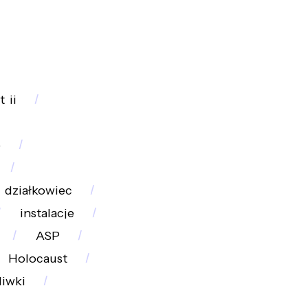
t_ii
p
działkowiec
instalacje
ASP
Holocaust
liwki