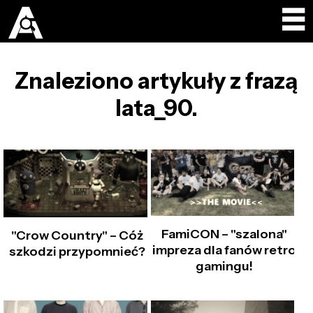
Znaleziono artykuły z frazą
lata_90.
FamiCON – "szalona"
"Crow Country" – Cóż
impreza dla fanów retro
szkodzi przypomnieć?
gamingu!