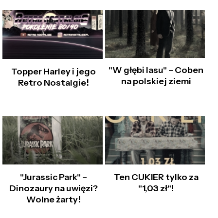
"W głębi lasu" – Coben
Topper Harley i jego
na polskiej ziemi
Retro Nostalgie!
"Jurassic Park" –
Ten CUKIER tylko za
Dinozaury na uwięzi?
"1,03 zł"!
Wolne żarty!