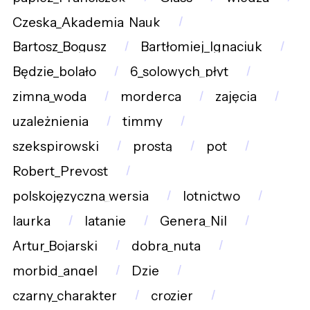
Czeska_Akademia_Nauk
Bartosz_Bogusz
Bartłomiej_Ignaciuk
Będzie_bolało
6_solowych_płyt
zimna_woda
morderca
zajęcia
uzależnienia
timmy
szekspirowski
prostą
pot
Robert_Prevost
polskojęzyczna_wersja
lotnictwo
laurka
latanie
Genera_Nil
Artur_Bojarski
dobra_nuta
morbid_angel
Dzie
czarny_charakter
crozier