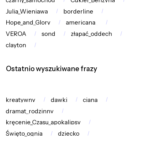
czarny_samochód
Cukier_Benzyna
Julia_Wieniawa
borderline
Hope_and_Glory
americana_
VEROA
sond
złapać_oddech
clayton
Ostatnio wyszukiwane frazy
kreatywny
dawki
ciana
dramat_rodzinny
kręcenie_Czasu_apokalipsy
Święto_ognia
dziecko