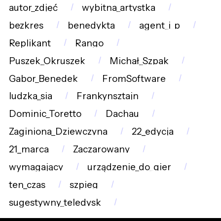
autor_zdjęć
wybitna_artystka
bezkres
benedykta
agent_i_p
Replikant
Rango
Puszek_Okruszek
Michał_Szpak
Gabor_Benedek
FromSoftware
ludzka_sia
Frankynsztajn
Dominic_Toretto
Dachau
Zaginiona_Dziewczyna
22_edycja
21_marca
Zaczarowany
wymagający
urządzenie_do_gier
ten_czas
szpieg
sugestywny_teledysk