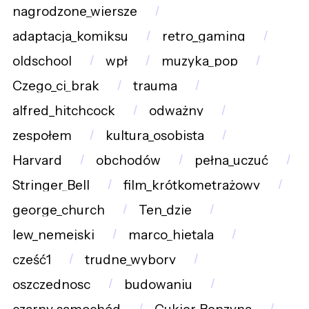
nagrodzone_wiersze
adaptacja_komiksu
retro_gaming
oldschool
wpł
muzyka_pop
Czego_ci_brak
trauma
alfred_hitchcock
odważny
zespołem
kultura_osobista
Harvard
obchodów
pełna_uczuć
Stringer_Bell
film_krótkometrażowy
george_church
Ten_dzie
lew_nemejski
marco_hietala
cześć1
trudne_wybory
oszczednosc
budowaniu