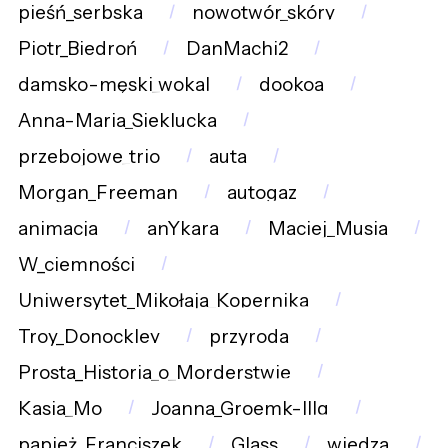
pieśń_serbska
nowotwór_skóry
Piotr_Biedroń
DanMachi2
damsko-męski_wokal
dookoa
Anna-Maria_Sieklucka
przebojowe_trio
auta
Morgan_Freeman
autogaz
animacja
anYkara
Maciej_Musia
W_ciemności
Uniwersytet_Mikołaja_Kopernika
Troy_Donockley
przyroda
Prosta_Historia_o_Morderstwie
Kasia_Mo
Joanna_Groemk-Illg
papież_Franciszek
Glass
wiedza