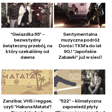
"Gwiazdka 95" –
Sentymentalna
bezwstydny
muzyczna podróż
świąteczny przebój, na
Donia i TKM'a do lat
który czekaliśmy od
90.! "Japońskie
dawna
Zabawki" już w sieci!
Zanzibar, VHS i reggae,
"522" – klimatyczna
czyli "Hakuna Matata"!
zapowiedź płyty