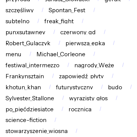
szczęśliwy
Spontan_Fest
subtelno
freak_fight
punxsutawney
czerwony_gd
Robert_Gulaczyk
pierwsza_epka
menu
Michael_Corleone
festiwal_intermezzo
nagrody_Węże
Frankynsztajn
zapowiedź_płyty
khotun_khan
futurystyczny
budo
Sylvester_Stallone
wyrazisty_głos
po_pięćdziesiątce
rocznica
science-fiction
stowarzyszenie_wiosna