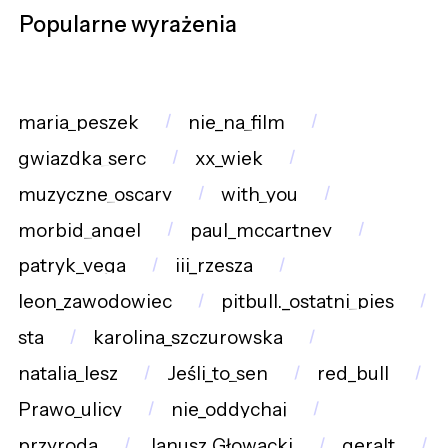
Popularne wyrażenia
maria_peszek
nie_na_film
gwiazdka_serc
xx_wiek
muzyczne_oscary
with_you
morbid_angel
paul_mccartney
patryk_vega
iii_rzesza
leon_zawodowiec
pitbull._ostatni_pies
sta
karolina_szczurowska
natalia_lesz
Jeśli_to_sen
red_bull
Prawo_ulicy
nie_oddychaj
przyroda
Janusz_Głowacki
geralt