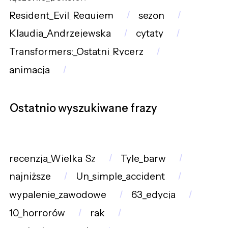
Resident_Evil_Requiem
sezon
Klaudia_Andrzejewska
cytaty
Transformers:_Ostatni_Rycerz
animacja
Ostatnio wyszukiwane frazy
recenzja_Wielka_Sz
Tyle_barw
najniższe
Un_simple_accident
wypalenie_zawodowe
63_edycja
10_horrorów
rak