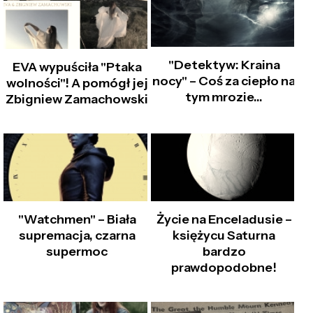
"Detektyw: Kraina
EVA wypuściła "Ptaka
nocy" – Coś za ciepło na
wolności"! A pomógł jej
tym mrozie…
Zbigniew Zamachowski
"Watchmen" – Biała
Życie na Enceladusie –
supremacja, czarna
księżycu Saturna
supermoc
bardzo
prawdopodobne!