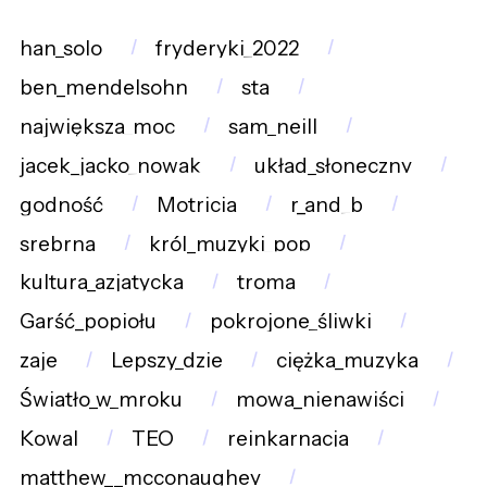
han_solo
fryderyki_2022
ben_mendelsohn
sta
największa_moc
sam_neill
jacek_jacko_nowak
układ_słoneczny
godność
Motricia
r_and_b
srebrna
król_muzyki_pop
kultura_azjatycka
troma
Garść_popiołu
pokrojone_śliwki
zaje
Lepszy_dzie
ciężka_muzyka
Światło_w_mroku
mowa_nienawiści
Kowal
TEO
reinkarnacja
matthew__mcconaughey