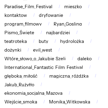
Paradise_Film_Festival
mieszko
kontaktow
dryfowanie
program_filmowy
Ryan_Gosling
Pismo_Święte
najbardziej
teatroteka
buty
hydrolożka
dożynki
evil_west
Wtóre_słowo_o_Jakubie_Szeli
daleko
International_Fantastic_Film_Festival
głęboka_miłość
magiczna_różdżka
Jakub_Rużyłło
ekonomia_socjalna_Mazova
Wejście_smoka
Monika_Witkowska