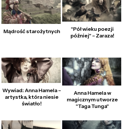
"Pół wieku poezji
Mądrość starożytnych
później" – Zaraza!
Wywiad: Anna Hamela –
Anna Hamela w
artystka, która niesie
magicznym utworze
światło!
"Taga Tunga"