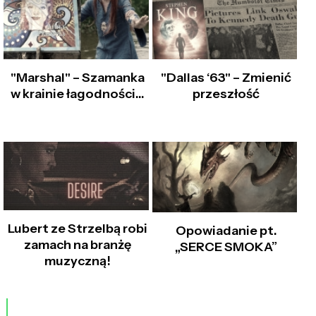
"Marshal" – Szamanka
"Dallas ‘63" – Zmienić
w krainie łagodności...
przeszłość
Lubert ze Strzelbą robi
Opowiadanie pt.
zamach na branżę
„SERCE SMOKA”
muzyczną!