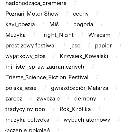
nadchodząca_premiera
Poznań_Motor_Show
cechy
kavi_poezja
Miś
pogoda
Muzyka
Fright_Night
Wracam
prestiżowy_festiwal
jaso
papier
wyjątkowy_głos
Krzysiek_Kowalski
minister_spraw_zagranicznych
Trieste_Science_Fiction_Festival
polska_jesie
gwiazdozbiór_Malarza
zaręcz
zwyczaje
demony
tradycyjny_pop
Rok_Królika
muzyka_celtycka
wybuch_atomowy
łączenie_pokoleń