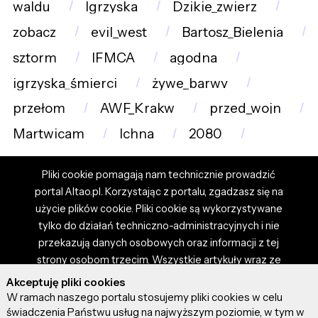
waldu
Igrzyska
Dzikie_zwierz
zobacz
evil_west
Bartosz_Bielenia
sztorm
IFMCA
agodna
igrzyska_śmierci
żywe_barwy
przełom
AWF_Krakw
przed_wojn
Martwicam
Ichna
2080
Pliki cookie pomagają nam technicznie prowadzić
portal Altao.pl. Korzystając z portalu, zgadzasz się na
użycie plików cookie. Pliki cookie są wykorzystywane
tylko do działań techniczno-administracyjnych i nie
przekazują danych osobowych oraz informacji z tej
strony osobom trzecim. Wszystkie artykuły wraz ze
zdjęciami i materiałami dostępnymi na portalu są
Akceptuję pliki cookies
własnością użytkowników. Administrator i właściciel
W ramach naszego portalu stosujemy pliki cookies w celu
portalu nie ponosi odpowiedzialności za tresci
świadczenia Państwu usług na najwyższym poziomie, w tym w