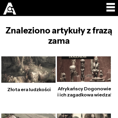
Znaleziono artykuły z frazą
zama
Afrykańscy Dogonowie
Złota era ludzkości
i ich zagadkowa wiedza!