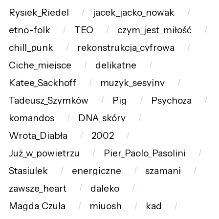
Rysiek_Riedel
jacek_jacko_nowak
etno-folk
TEO
czym_jest_miłość
chill_punk
rekonstrukcja_cyfrowa
Ciche_miejsce
delikatne
Katee_Sackhoff
muzyk_sesyjny
Tadeusz_Szymków
Pig
Psychoza
komandos
DNA_skóry
Wrota_Diabła
2002
Już_w_powietrzu
Pier_Paolo_Pasolini
Stasiulek
energiczne
szamani
zawsze_heart
daleko
Magda_Czula
miuosh
kad