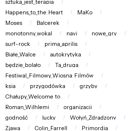
sztuka_jest_terapią
Happens_to_the_Heart
MaKo
Moses
Balcerek
monotonny_wokal
navi
nowe_gry
surf-rock
prima_aprilis
Białe_Walce
autokrytyka
będzie_bolało
Ta_druga
Festiwal_Filmowy_Wiosna_Filmów
ksia
przygodówka
grzyby
Chałupy_Welcome_to
Roman_Wilhlemi
organizacji
godność
lucky
Wołyń_Zdradzony
Zjawa
Colin_Farrell
Primordia