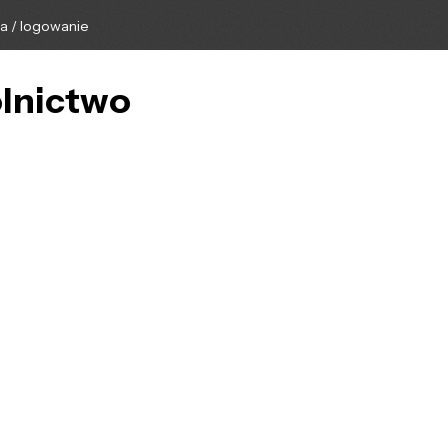
ga / logowanie
olnictwo