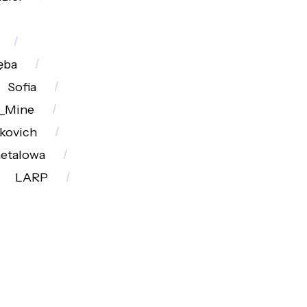
ęba
Sofia
_Mine
kovich
etalowa
LARP