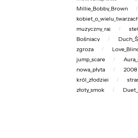
Millie_Bobby_Brown
kobiet_o_wielu_twarzac
muzyczny_raj
ste
Bośniacy
Duch_Ś
zgroza
Love_Blin
jump_scare
Aura_
nowa_płyta
2008
król_złodziei
stra
złoty_smok
Duet