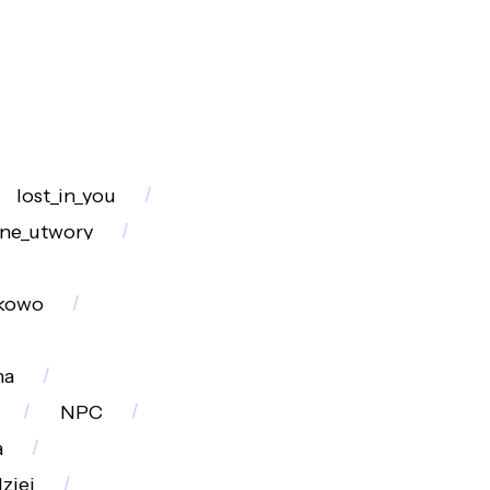
lost_in_you
kne_utwory
kowo
na
NPC
a
ziei