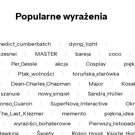
Popularne wyrażenia
nedict_cumberbatch
dying_light
zesnej
MASTER
bareja
coco
Per_Gessle
akcja
Cosplay
pię
Ptak_wolności
toruńska_starówka
Dean-Charles_Chapman
Major
Kosa
_szanuje
nowy_singiel
Sandra_Hüller
fonso_Cuaron
SuperNova_Interactive
Ok
The_Last_Klezmer
memento
piękna_idea
wyraziści_bohaterowie
Pierwszy_listopad
Hawkins
Święty
Robin_Hood:_Książę_złod