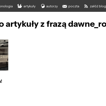
onologia
artykuły
autorzy
poczta
załóż blo
o artykuły z frazą dawne_r
!