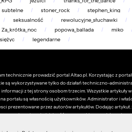
a_RPG
jezuici
thanks_for_the_dance
subtelne
stoner_rock
stephen_king
seksualność
rewolucyjne_słuchawki
Za_krótka_noc
popowa_ballada
miko
siężyc
legendarne
m technicznie prowadzić portal Altao.pl. Korzystając z portalu
kie są wykorzystywane tylko do działań techniczno-administra
nformacji z tej strony osobom trzecim. Wszystkie artykuły wr
na portalu są własnością użytkowników. Administrator i właśc
esci prezentowane przez autorów artykułów. Dodając artykuł, 
z ponosisz odpowiedzialność za wszystkie materiały umieszc
óły dostępne w regulaminie portalu.