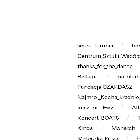
serce_Torunia
be
Centrum_Sztuki_Współc
thanks_for_the_dance
Bellagio
problem
Fundacja_CZARDASZ
Najmro._Kocha_kradnie
kuszenie_Ewy
Al
Koncert_BOATS
Kinga
Monarch
Mateczka_Rosja