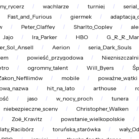
ny_rycerz
wachlarze
turniej
seria
Fast_and_Furious
giermek
adaptacja
w
Peter_Claffey
Sharlto_Copley
ale
Jajo
Ira_Parker
HBO
G._R._R._Mar
er_Sol_Ansell
Aerion
seria_Dark_Souls
rem
powieść_przygodowa
Niezniszczalni
tro
ogromny_talent
Will_Byers
Śp
Zakon_Nefilimów
mobile
poważne_wątki
owa_nazwa
hit_na_lato
arthouse
r
ość
jaso
w_nocy_proch
tunera
niebezpieczne_sceny
Christopher_Walken
Zoë_Kravitz
powstanie_wielkopolskie
laty_Racibórz
toruńska_starówka
wały_Od