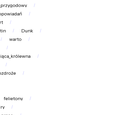
l_przygodowy
_opowiadań
rt
tin
Dunk
warto
iąca_królewna
ozdroże
felietony
ry