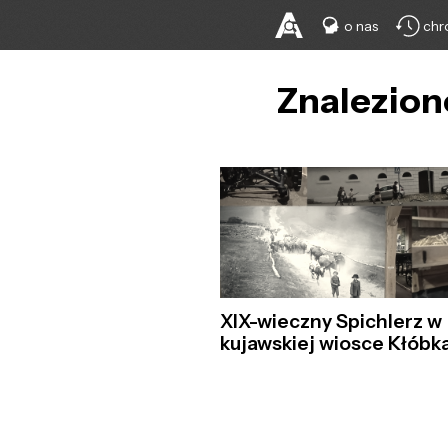
o nas
chr
Znalezion
XIX-wieczny Spichlerz w
kujawskiej wiosce Kłóbka