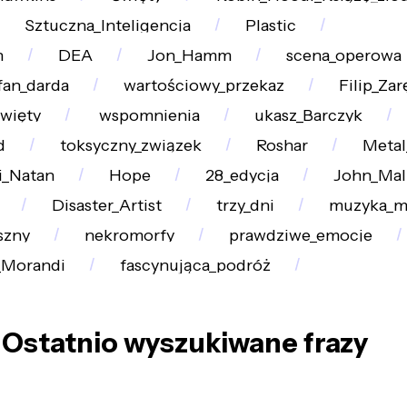
Sztuczna_Inteligencja
Plastic
h
DEA
Jon_Hamm
scena_operowa
fan_darda
wartościowy_przekaz
Filip_Zar
więty
wspomnienia
ukasz_Barczyk
d
toksyczny_związek
Roshar
Metal
i_Natan
Hope
28_edycja
John_Mal
Disaster_Artist
trzy_dni
muzyka_m
szny
nekromorfy
prawdziwe_emocje
_Morandi
fascynująca_podróż
Ostatnio wyszukiwane frazy