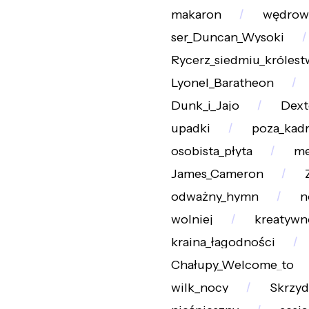
makaron
wędrow
ser_Duncan_Wysoki
Rycerz_siedmiu_królest
Lyonel_Baratheon
Dunk_i_Jajo
Dext
upadki
poza_kad
osobista_płyta
me
James_Cameron
odważny_hymn
n
wolniej
kreatywn
kraina_łagodności
Chałupy_Welcome_to
wilk_nocy
Skrzyd