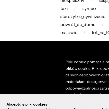
nieśpieszny
sesj
taxi
symbo
starożytne_cywilizacje
powrót_do_domu
majowie
lot_na_K
Pliki cookie pomagają na
plików cookie. Pliki coo
danych osobowych oraz i
materiałami dostępnymi 
odpowiedzialności za tr
regulaminem portalu ora
stronie altao.pl. Szczeg
Akceptuję pliki cookies