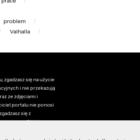
prace
problem
Valhalla
, zgadzasz się na użycie
cyjnych i nie przekazują
az ze zdjęciami i
iciel portalu nie ponosi
zgadzasz się z
zone przez Ciebie na