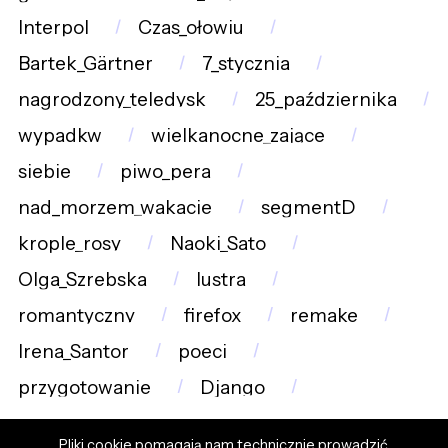
Interpol
Czas_ołowiu
Bartek_Gärtner
7_stycznia
nagrodzony_teledysk
25_października
wypadkw
wielkanocne_zające
siebie
piwo_pera
nad_morzem_wakacje
segmentD
krople_rosy
Naoki_Sato
Olga_Szrebska
lustra
romantyczny
firefox
remake
Irena_Santor
poeci
przygotowanie
Django
Pliki cookie pomagają nam technicznie prowadzić