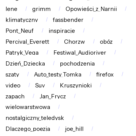
lene
grimm
Opowieści_z_Narnii
klimatyczny
fassbender
Pont_Neuf
inspiracje
Percival_Everett
Chorzw
obóz
Patryk_Vega
Festiwal_Audioriver
Dzień_Dziecka
pochodzenia
szaty
Auto_testy_Tomka
firefox
video
Suv
Kruszynioki
zapach
Jan_Frycz
wielowarstwowa
nostalgiczny_teledysk
Dlaczego_poezja
joe_hill