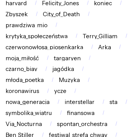
harvard
Felicity_Jones
koniec
Zbyszek
City_of_Death
prawdziwa_mio
krytyka_społeczeństwa
Terry_Gilliam
czerwonowłosa_piosenkarka
Arka
moja_miłość
targaryen
czarno_biay
jagódka
młoda_poetka
Muzyka
koronawirus
ycze
nowa_generacja
interstellar
sta
symbolika_wiatru
finansowa
Via_Nocturna
spontan_orchestra
Ben_Stiller
festiwal_strefa_chway