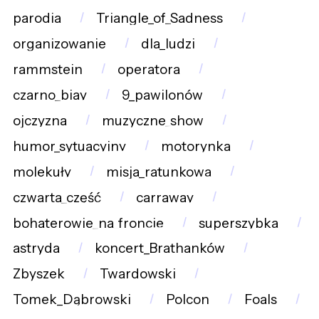
parodia
Triangle_of_Sadness
organizowanie
dla_ludzi
rammstein
operatora
czarno_biay
9_pawilonów
ojczyzna
muzyczne_show
humor_sytuacyjny
motorynka
molekuły
misja_ratunkowa
czwarta_część
carraway
bohaterowie_na_froncie
superszybka
astryda
koncert_Brathanków
Zbyszek
Twardowski
Tomek_Dąbrowski
Polcon
Foals