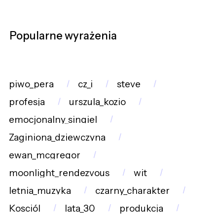
Popularne wyrażenia
piwo_pera
cz_i
steve
profesja
urszula_kozio
emocjonalny_singiel
Zaginiona_dziewczyna
ewan_mcgregor
moonlight_rendezvous
wit
letnia_muzyka
czarny_charakter
Kosciól
lata_30
produkcja