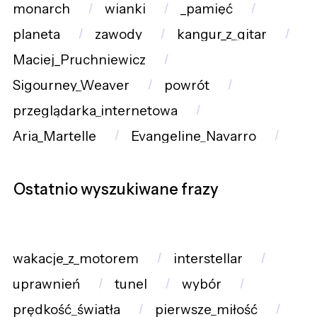
monarch
wianki
_pamięć
planeta
zawody
kangur_z_gitar
Maciej_Pruchniewicz
Sigourney_Weaver
powrót
przeglądarka_internetowa
Aria_Martelle
Evangeline_Navarro
Ostatnio wyszukiwane frazy
wakacje_z_motorem
interstellar
uprawnień
tunel
wybór
prędkość_światła
pierwsze_miłość