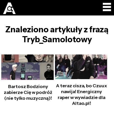
Znaleziono artykuły z frazą
Tryb_Samolotowy
A teraz cisza, bo Czuux
Bartosz Bodziony
nawija! Energiczny
zabierze Cię w podróż
raper w wywiadzie dla
(nie tylko muzyczną)!
Altao.pl!