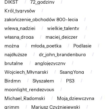
DIKST
72_godziny
Król_tygrysów
zakończenie_obchodów_800-lecia
wlewa_nadziej
wielkie_talenty
własna_droga
maciej_dejczer
można
młoda_poetka
Podlasie
najdłuższe
dr_john_brandenburg
brutalne
anglojęzyczny
Wojciech_Młynarski
SsangYong
Birdmn
Słyszałem
PS3
moonlight_rendezvous
Michael_Radomski
Moja_dziewczyna
grimm
Mariusz_Czyżniejewski