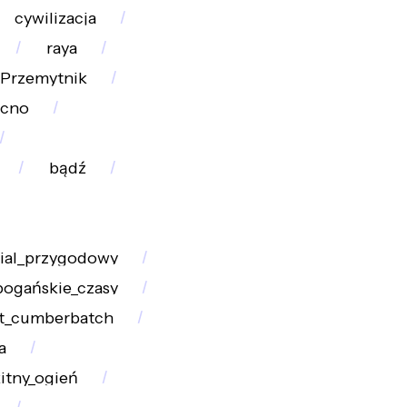
cywilizacja
raya
Przemytnik
ocno
bądź
rial_przygodowy
pogańskie_czasy
t_cumberbatch
a
itny_ogień