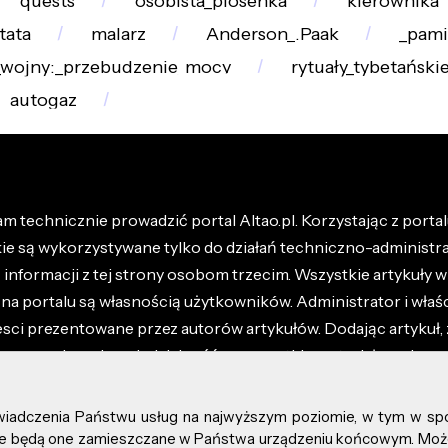
quests
osobista_piosenka
kierownika
tata
malarz
Anderson_.Paak
_pami
wojny:_przebudzenie_mocy
rytuały_tybetański
autogaz
m technicznie prowadzić portal Altao.pl. Korzystając z portalu
kie są wykorzystywane tylko do działań techniczno-administra
nformacji z tej strony osobom trzecim. Wszystkie artykuły wr
na portalu są własnością użytkowników. Administrator i właśc
esci prezentowane przez autorów artykułów. Dodając artykuł, 
z ponosisz odpowiedzialność za wszystkie materiały umieszc
óły dostępne w regulaminie portalu.
świadczenia Państwu usług na najwyższym poziomie, w tym w sp
kie prawa zastrzeżone.
, że będą one zamieszczane w Państwa urządzeniu końcowym. M