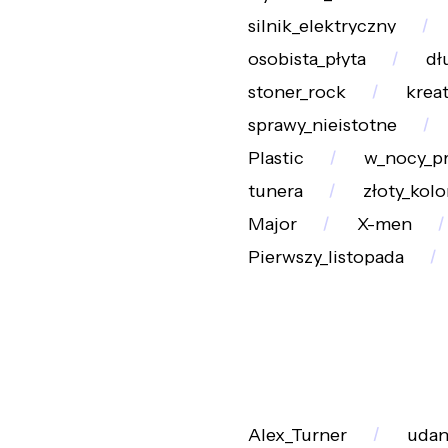
silnik_elektryczny
osobista_płyta
dł
stoner_rock
krea
sprawy_nieistotne
Plastic
w_nocy_p
tunera
złoty_kolo
Major
X-men
Pierwszy_listopada
Alex_Turner
udan