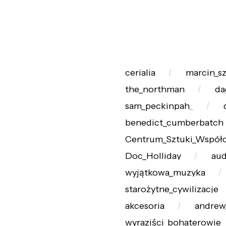
cerialia
marcin_sz
the_northman
da
sam_peckinpah_
benedict_cumberbatch
Centrum_Sztuki_Współc
Doc_Holliday
au
wyjątkowa_muzyka
starożytne_cywilizacje
akcesoria
andrew_
wyraziści_bohaterowie