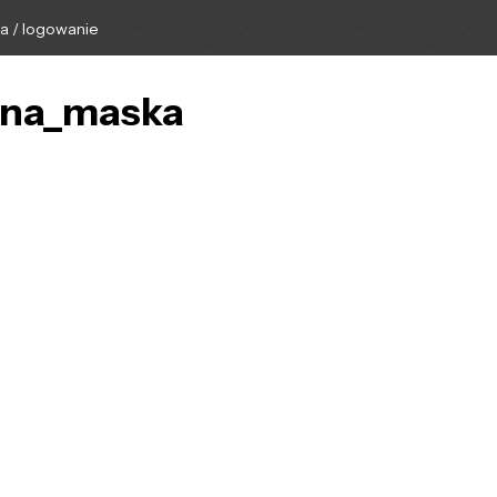
ga / logowanie
czna_maska