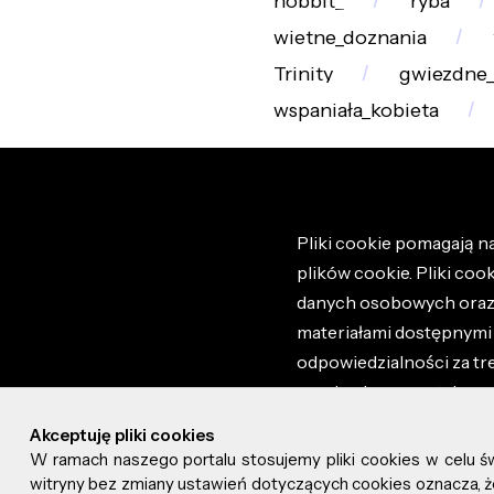
hobbit_
ryba
wietne_doznania
Trinity
gwiezdne_
wspaniała_kobieta
Pliki cookie pomagają na
plików cookie. Pliki coo
danych osobowych oraz i
materiałami dostępnymi 
odpowiedzialności za tr
regulaminem portalu ora
stronie altao.pl. Szczeg
Akceptuję pliki cookies
W ramach naszego portalu stosujemy pliki cookies w celu 
© 2026 altao.pl. Wszyst
witryny bez zmiany ustawień dotyczących cookies oznacza