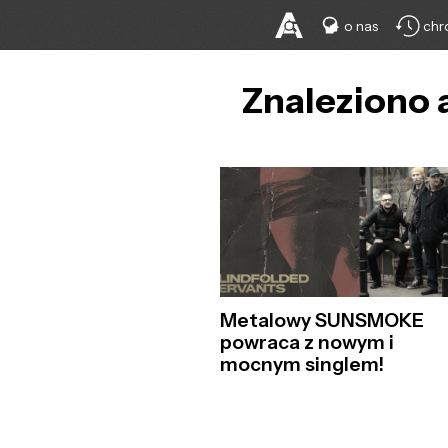
o nas
chr
Znaleziono 
Metalowy SUNSMOKE
powraca z nowym i
mocnym singlem!