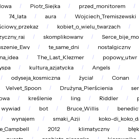
lowa
Piotr_Siejka
przed_monitorem
74_lata
aura
Wojciech_Tremiszewski
ściowy_przekaz
kobiet_o_wielu_twarzach
yczny_raj
skomplikowany
Serce_bije_m
uszenie_Ewy
te_same_dni
nostalgiczny
na_idea
The_Last_Klezmer
popowy_utwr
yspa
kultura_azjatycka
Angels
odyseja_kosmiczna
życia!
Conan
Velvet_Spoon
Drużyna_Pierścienia
se
towa
kreślenie
ling
Riddler
wywiad
bot
Bruce_Willis
benedic
wynajem
smaki_Azji
koko-di_koko_d
e_Campbell
2012
klimatyczny
błęk