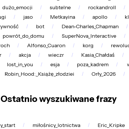
dużo_emocji
subtelne
rockandroll
ugi
jaso
Metkayina
apollo
k
tywność
bot
Dean-Charles_Chapman
powrót_do_domu
SuperNova_Interactive
roch
Alfonso_Cuaron
korg
rewolu
r
akcja
wieczr
Kasia_Chałdaś
lost_in_you
esja
poza_kadrem
w
Robin_Hood:_Książę_złodziei
Orły_2026
Ostatnio wyszukiwane frazy
y_start
miłośnicy_lotnictwa
Eric_Kripke