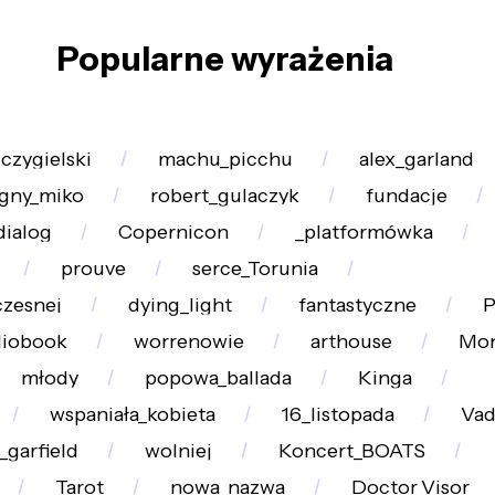
Popularne wyrażenia
czygielski
machu_picchu
alex_garland
gny_miko
robert_gulaczyk
fundacje
dialog
Copernicon
_platformówka
prouve
serce_Torunia
zesnej
dying_light
fantastyczne
P
diobook
worrenowie
arthouse
Mon
młody
popowa_ballada
Kinga
wspaniała_kobieta
16_listopada
Vad
garfield
wolniej
Koncert_BOATS
Tarot
nowa_nazwa
Doctor_Visor