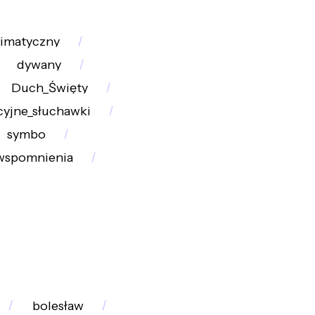
limatyczny
dywany
Duch_Święty
cyjne_słuchawki
symbo
spomnienia
bolesław