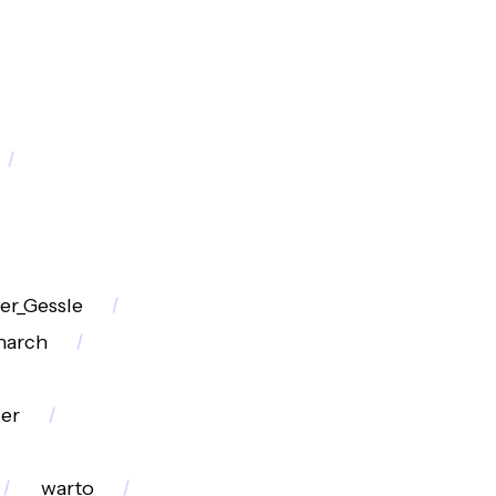
er_Gessle
arch
er
warto