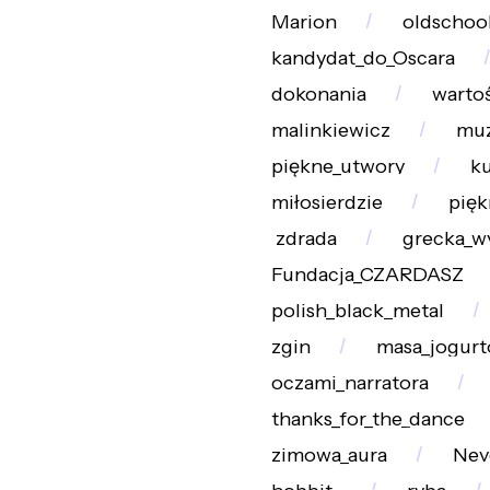
Marion
oldschoo
kandydat_do_Oscara
dokonania
warto
malinkiewicz
muz
piękne_utwory
k
miłosierdzie
pięk
zdrada
grecka_w
Fundacja_CZARDASZ
polish_black_metal
zgin
masa_jogur
oczami_narratora
thanks_for_the_dance
zimowa_aura
Nev