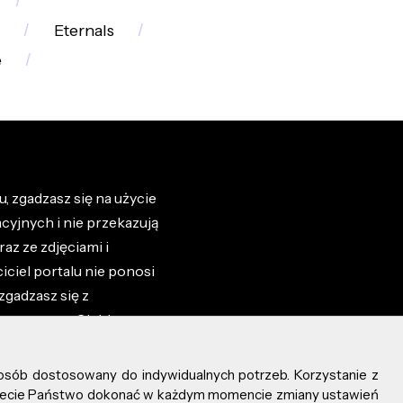
Eternals
e
, zgadzasz się na użycie
cyjnych i nie przekazują
az ze zdjęciami i
iciel portalu nie ponosi
zgadzasz się z
zone przez Ciebie na
osób dostosowany do indywidualnych potrzeb. Korzystanie z
ożecie Państwo dokonać w każdym momencie zmiany ustawień