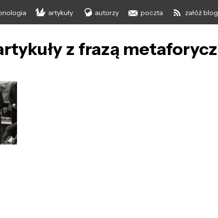
onologia
artykuły
autorzy
poczta
załóż blo
artykuły z frazą metafory