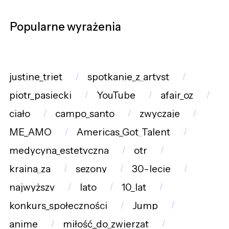
Popularne wyrażenia
justine_triet
spotkanie_z_artyst
piotr_pasiecki
YouTube
afair_oz
ciało
campo_santo
zwyczaje
ME_AMO
Americas_Got_Talent
medycyna_estetyczna
otr
kraina_za
sezony
30-lecie
najwyższy
lato
10_lat
konkurs_społeczności
Jump
anime
miłość_do_zwierząt