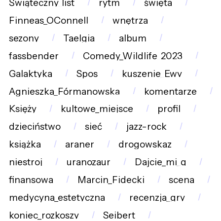
Świąteczny_list
rytm
święta
Finneas_OConnell
wnętrza
sezony
Taelgia
album
fassbender
Comedy_Wildlife_2023
Galaktyka
Spos
kuszenie_Ewy
Agnieszka_Fórmanowska
komentarze
Księży
kultowe_miejsce
profil
dzieciństwo
sieć
jazz-rock
książka
araner
drogowskaz
niestroj
uranozaur
Dajcie_mi_g
finansowa
Marcin_Fidecki
scena
medycyna_estetyczna
recenzja_gry
koniec_rozkoszy
Seibert