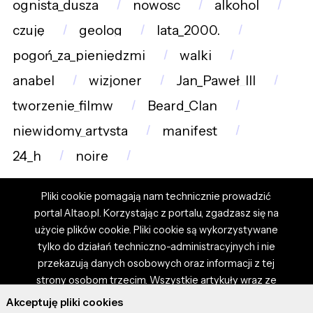
ognista_dusza
nowosc
alkohol
czuję
geolog
lata_2000.
pogoń_za_pieniędzmi
walki
anabel
wizjoner
Jan_Paweł_III
tworzenie_filmw
Beard_Clan
niewidomy_artysta
manifest
24_h
noire
Pliki cookie pomagają nam technicznie prowadzić
portal Altao.pl. Korzystając z portalu, zgadzasz się na
użycie plików cookie. Pliki cookie są wykorzystywane
tylko do działań techniczno-administracyjnych i nie
przekazują danych osobowych oraz informacji z tej
strony osobom trzecim. Wszystkie artykuły wraz ze
zdjęciami i materiałami dostępnymi na portalu są
Akceptuję pliki cookies