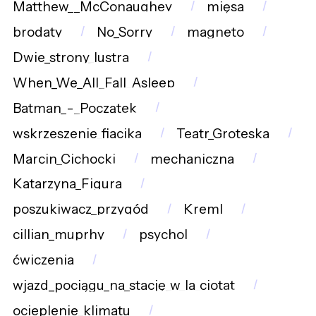
Matthew__McConaughey
mięsa
brodaty
No_Sorry
magneto
Dwie_strony_lustra
When_We_All_Fall_Asleep
Batman_-_Początek
wskrzeszenie_fiacika
Teatr_Groteska
Marcin_Cichocki
mechaniczna
Katarzyna_Figura
poszukiwacz_przygód
Kreml
cillian_muprhy
psychol
ćwiczenia
wjazd_pociągu_na_stację_w_la_ciotat
ocieplenie_klimatu