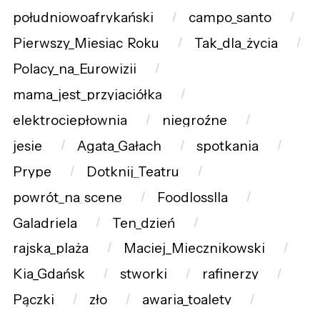
południowoafrykański
campo_santo
Pierwszy_Miesiąc_Roku
Tak_dla_życia
Polacy_na_Eurowizji
mama_jest_przyjaciółką
elektrociepłownia
niegroźne
jesie
Agata_Gałach
spotkania
Prype
Dotknij_Teatru
powrót_na_scenę
Foodlosslla
Galadriela
Ten_dzień
rajska_plaża
Maciej_Miecznikowski
Kia_Gdańsk
stworki
rafinerzy
Pączki
zło
awaria_toalety