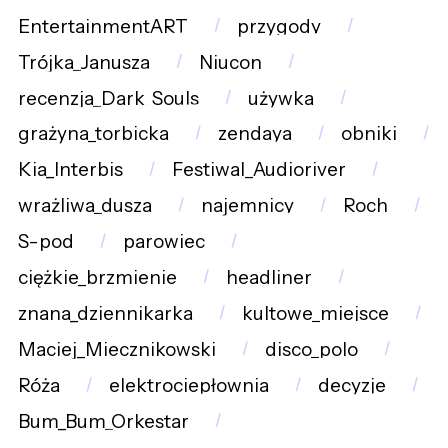
EntertainmentART
przygody
Trójka_Janusza
Niucon
recenzja_Dark_Souls
używka
grażyna_torbicka
zendaya
obniki
Kia_Interbis
Festiwal_Audioriver
wrażliwa_dusza
najemnicy
Roch
S-pod
parowiec
ciężkie_brzmienie
headliner
znana_dziennikarka
kultowe_miejsce
Maciej_Miecznikowski
disco_polo
Róża
elektrociepłownia
decyzje
Bum_Bum_Orkestar