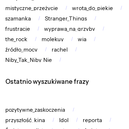
mistyczne_przeżycie
wrota_do_piekie
szamanka
Stranger_Things
frustracje
wyprawa_na_grzyby
the_rock
molekuy
wia
źródło_mocy
rachel
Niby_Tak_Niby_Nie
Ostatnio wyszukiwane frazy
pozytywne_zaskoczenia
przyszłość_kina
Idol
reporta