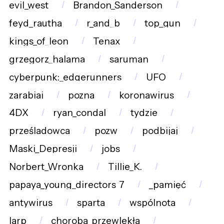
evil_west
Brandon_Sanderson
feyd_rautha
r_and_b
top_gun
kings_of_leon
Tenax
grzegorz_halama
saruman
cyberpunk:_edgerunners
UFO
zarabiaj
pozna
koronawirus
4DX
ryan_condal
tydzie
prześladowca
pozw
podbijaj
Maski_Depresji
jobs
Norbert_Wronka
Tillie_K.
papaya_young_directors_7
_pamięć
antywirus
sparta
wspólnota
larp
choroba_przewlekła