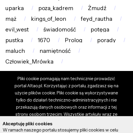
uparka
poza_kadrem
Żmudź
mąż
kings_of_leon
feyd_rautha
evil_west
świadomość
potęga
pustka
1670
Prolog
porady
maluch
namiętność
Człowiek_Mrówka
Pliki cookie pomagają nam technicznie prowadzić
portal Altao.pl. Korzystając z portalu, zgadzasz się na
użycie plików cookie. Pliki cookie są wykorzystywane
tylko do działań techniczno-administracyjnych i nie
przekazują danych osobowych oraz informacji z tej
strony osobom trzecim. Wszystkie artykuły wraz ze
zdjęciami i materiałami dostępnymi na portalu są
Akceptuję pliki cookies
własnością użytkowników. Administrator i właściciel
W ramach naszego portalu stosujemy pliki cookies w celu