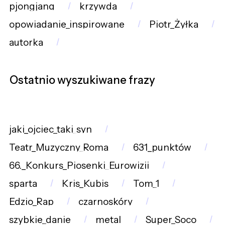
pjongjang
krzywda
opowiadanie_inspirowane
Piotr_Żyłka
autorka
Ostatnio wyszukiwane frazy
jaki_ojciec_taki_syn
Teatr_Muzyczny_Roma
631_punktów
66._Konkurs_Piosenki_Eurowizji
sparta
Kris_Kubis
Tom_1
Edzio_Rap
czarnoskóry
szybkie_danie
metal
Super_Soco