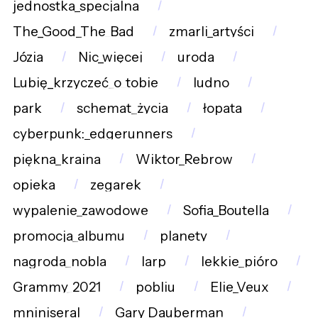
jednostka_specjalna
The_Good_The_Bad
zmarli_artyści
Józia
Nic_więcej
uroda
Lubię_krzyczeć_o_tobie
ludno
park
schemat_życia
łopata
cyberpunk:_edgerunners
piękna_kraina
Wiktor_Rebrow
opieka
zegarek
wypalenie_zawodowe
Sofia_Boutella
promocja_albumu
planety
nagroda_nobla
larp
lekkie_pióro
Grammy_2021
pobliu
Elie_Veux
mniniseral
Gary Dauberman