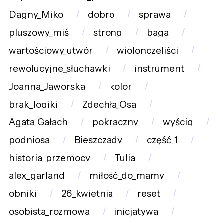
Dagny_Miko
dobro
sprawa
pluszowy_miś
strong
baga
wartościowy_utwór
wiolonczeliści
rewolucyjne_słuchawki
instrument
Joanna_Jaworska
kolor
brak_logiki
Zdechła_Osa
Agata_Gałach
pokraczny
wyścig
podniosa
Bieszczady
część_1
historia_przemocy
Tulia
alex_garland
miłość_do_mamy
obniki
26_kwietnia
reset
osobista_rozmowa
inicjatywa