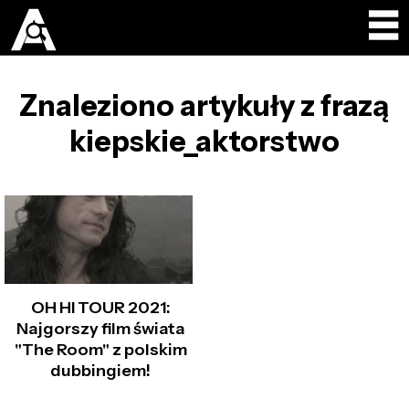
Znaleziono artykuły z frazą
kiepskie_aktorstwo
OH HI TOUR 2021:
Najgorszy film świata
"The Room" z polskim
dubbingiem!