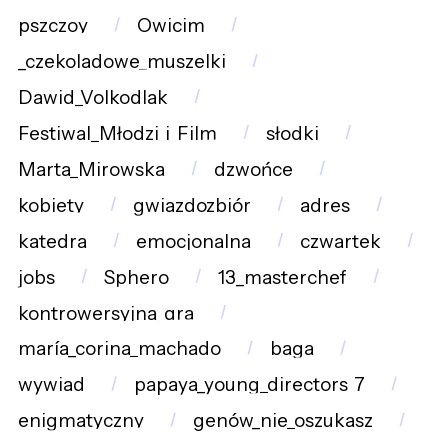
pszczoy
Owicim
_czekoladowe_muszelki
Dawid_Volkodlak
Festiwal_Młodzi_i_Film
słodki
Marta_Mirowska
dzwońce
kobiety
gwiazdozbiór
adres
katedra
emocjonalna
czwartek
jobs
Sphero
13_masterchef
kontrowersyjna_gra
maría_corina_machado
baga
wywiad
papaya_young_directors_7
enigmatyczny
genów_nie_oszukasz