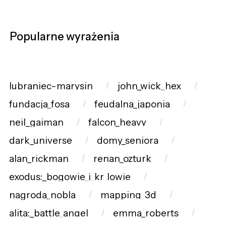
Popularne wyrażenia
lubraniec-marysin
john_wick_hex
fundacja_fosa
feudalna_japonia
neil_gaiman
falcon_heavy
dark_universe
domy_seniora
alan_rickman
renan_ozturk
exodus:_bogowie_i_kr_lowie
nagroda_nobla
mapping_3d
alita:_battle_angel
emma_roberts