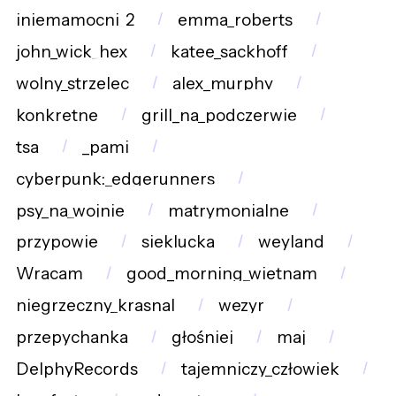
iniemamocni_2
emma_roberts
john_wick_hex
katee_sackhoff
wolny_strzelec
alex_murphy
konkretne
grill_na_podczerwie
tsa
_pami
cyberpunk:_edgerunners
psy_na_wojnie
matrymonialne
przypowie
sieklucka
weyland
Wracam
good_morning_wietnam
niegrzeczny_krasnal
wezyr
przepychanka
głośniej
maj
DelphyRecords
tajemniczy_człowiek