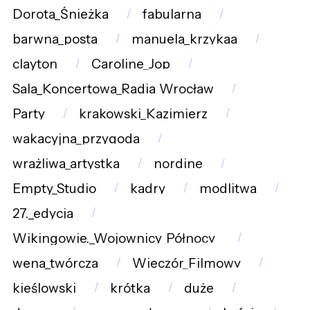
Dorota_Śnieżka
fabularna
barwna_posta
manuela_krzykaa
clayton
Caroline_Jop
Sala_Koncertowa_Radia_Wrocław
Party
krakowski_Kazimierz
wakacyjna_przygoda
wrażliwa_artystka
nordine
Empty_Studio
kadry
modlitwa
27._edycja
Wikingowie._Wojownicy_Północy_
wena_twórcza
Wieczór_Filmowy
kieślowski
krótka
duże