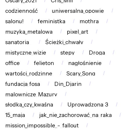
Oscary_2021
Cris_Mili
codzienność
uniwersalna_opowie
salonu!
feministka
mothra
muzyka_metalowa
pixel_art
sanatoria_
Ścieżki_chwały
mistyczne_wizje
stepy
Droga
office
felieton
nagłośnienie
wartości_rodzinne
Scary_Song
fundacja_fosa
Din_Djarin
malownicze_Mazury
słodka_czy_kwaśna
Uprowadzona_3
15_maja
jak_nie_zachorować_na_raka
mission_impossible_-_fallout