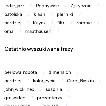
indie_jazz
Pennywise
7_stycznia
patolska
klaun
pierniki
bardziej
Kayax
filtr
zombie
oma
mauthausen
Ostatnio wyszukiwane frazy
perłowa_robota
dimension
bardziej
kolor_życia
Carol_Baskin
john_wick_hex
suspiria
gra_wideo
prezenterzy