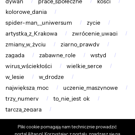
dywan
prace_społeczne
kości
kolorowe_dania
spider-man__uniwersum
zycie
artystka_z_Krakowa
zwrócenie_uwagi
zmiany_w_życiu
ziarno_prawdy
zagada
zabawne_role
wstyd
wirus_wściekłości
wielkie_serce
w_lesie
w_drodze
największa_moc
uczenie_maszynowe
trzy_numery
to_nie_jest_ok
tarcza_zegara
Pliki cookie pomagają nam technicznie prowadzić
portal Altao.pl. Korzystając z portalu, zgadzasz się na