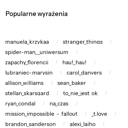
Popularne wyrażenia
manuela_krzykaa
stranger_things
spider-man__uniwersum
zapachy_florencji
hau!_hau!
lubraniec-marysin
carol_danvers
allison_williams
sean_baker
stellan_skarsgard
to_nie_jest_ok
ryan_condal
na_czas
mission_impossible_-_fallout
_t.love
brandon_sanderson
alexi_laiho