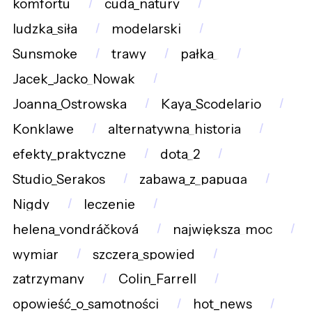
komfortu
cuda_natury
ludzka_siła
modelarski
Sunsmoke
trawy
pałka_
Jacek_Jacko_Nowak
Joanna_Ostrowska
Kaya_Scodelario
Konklawe
alternatywna_historia
efekty_praktyczne
dota_2
Studio_Serakos
zabawa_z_papugą
Nigdy
leczenie
helena_vondráčková
największa_moc
wymiar
szczera_spowied
zatrzymany
Colin_Farrell
opowieść_o_samotności
hot_news