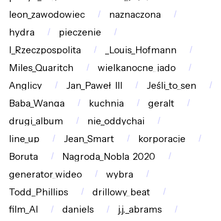
leon_zawodowiec
naznaczona
hydra
pieczenie
I_Rzeczpospolita
_Louis_Hofmann
Miles_Quaritch
wielkanocne_jado
Anglicy
Jan_Paweł_III
Jeśli_to_sen
Baba_Wanga
kuchnia
geralt
drugi_album
nie_oddychaj
line_up
Jean_Smart
korporacje
Boruta
Nagroda_Nobla_2020
generator_wideo
wybra
Todd_Phillips
drillowy_beat
film_AI
daniels
j.j._abrams