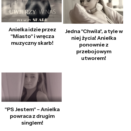
Anielka idzie przez
Jedna "Chwila", a tyle w
"Miasto" i wręcza
niej życia! Anielka
muzyczny skarb!
ponownie z
przebojowym
utworem!
"PS Jestem" – Anielka
powraca z drugim
singlem!