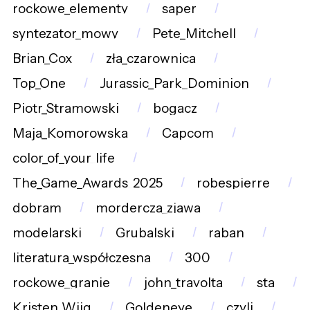
rockowe_elementy
saper
syntezator_mowy
Pete_Mitchell
Brian_Cox
zła_czarownica
Top_One
Jurassic_Park_Dominion
Piotr_Stramowski
bogacz
Maja_Komorowska
Capcom
color_of_your_life
The_Game_Awards_2025
robespierre
dobram
mordercza_zjawa
modelarski
Grubalski
raban
literatura_współczesna
300
rockowe_granie
john_travolta
sta
Kristen_Wiig
Goldeneye
czyli