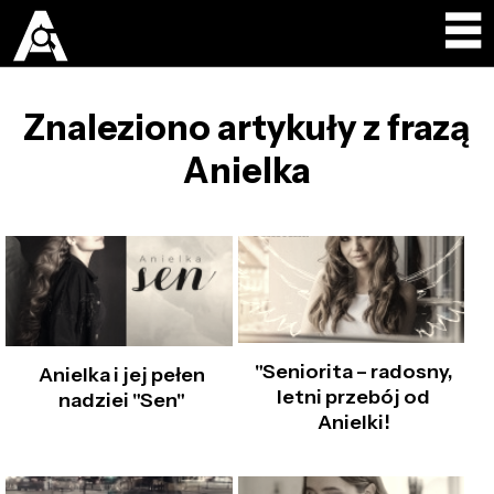
Znaleziono artykuły z frazą
Anielka
"Seniorita – radosny,
Anielka i jej pełen
letni przebój od
nadziei "Sen"
Anielki!