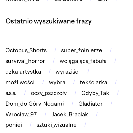
Ostatnio wyszukiwane frazy
Octopus_Shorts
super_żołnierze
survival_horror
wciągająca_fabuła
dzka_artystka
wyraziści
możliwości
wybra
tekściarka
a.s.a.
oczy_pszczoły
Gdyby_Tak
Dom_do_Góry_Nogami
Gladiator
Wrocław_97
Jacek_Braciak
poniej
sztuki_wizualne