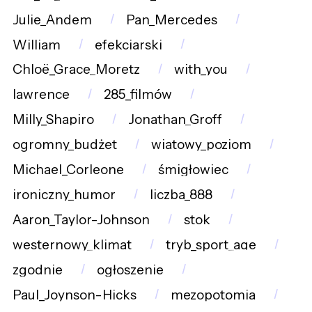
Julie_Andem
Pan_Mercedes
William
efekciarski
Chloë_Grace_Moretz
with_you
lawrence
285_filmów
Milly_Shapiro
Jonathan_Groff
ogromny_budżet
wiatowy_poziom
Michael_Corleone
śmigłowiec
ironiczny_humor
liczba_888
Aaron_Taylor-Johnson
stok
westernowy_klimat
tryb_sport_age
zgodnie
ogłoszenie
Paul_Joynson-Hicks
mezopotomia