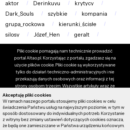
aktor
Derinkuyu
krytycy
Dark_Souls
szybkie
kompania
grupa_rockowa
kierunki_ścisłe
silosy
Józef_Hen
geralt
Pliki cookie pomagają nam technicznie prowadzić
portal Altao.pl. Korzystając z portalu, zgadzasz się na
użycie plików cookie. Pliki cookie są wykorzystywane
tylko do działań techniczno-administracyjnych i nie
przekazują danych osobowych oraz informacji z tej
strony osobom trzecim. Wszystkie artykuły wraz ze
zdjęciami i materiałami dostępnymi na portalu są
Akceptuję pliki cookies
własnością użytkowników. Administrator i właściciel
W ramach naszego portalu stosujemy pliki cookies w celu
portalu nie ponosi odpowiedzialności za tresci
świadczenia Państwu usług na najwyższym poziomie, w tym w
sposób dostosowany do indywidualnych potrzeb. Korzystanie
prezentowane przez autorów artykułów. Dodając
z witryny bez zmiany ustawień dotyczących cookies oznacza,
artykuł, zgadzasz się z regulaminem portalu oraz
że będą one zamieszczane w Państwa urządzeniu końcowym.
ponosisz odpowiedzialność za wszystkie materiały