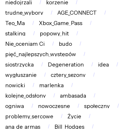
niedojrzali
korzenie
trudne_wybory
AGE_CONNECT
Teo_Ma
Xbox_Game_Pass
stalking
popowy_hit
Nie_oceniam_Ci
budo
pięć_najlepszych_występów
siostrzycka
Degeneration
idea
wygłuszanie
cztery_sezony
nowicki
marlenka
kolejne_odsłony
ambasada
ogniwa
nowoczesne
społeczny
problemy_sercowe
Życie
ana_de_armas
Bill_Hodges