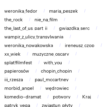
weronika_fedor
maria_peszek
the_rock
nie_na_film
the_last_of_us_part_ii
gwiazdka_serc
wampir_z_ulicy_transylwania
weronika_nowakowska
ireneusz_czop
xx_wiek
muzyczne_oscary
splat!filmfest
with_you
papierosów
chopin_chopin
iii_rzesza
paul_mccartney
morbid_angel
wędrowiec
komedio-dramat
potwory
Kraj
patryk_vega
zwiastun_płyty