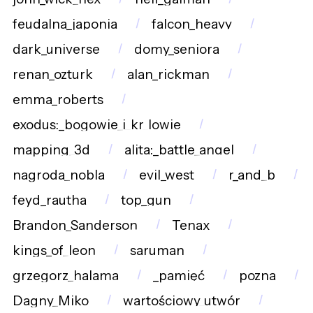
feudalna_japonia
falcon_heavy
dark_universe
domy_seniora
renan_ozturk
alan_rickman
emma_roberts
exodus:_bogowie_i_kr_lowie
mapping_3d
alita:_battle_angel
nagroda_nobla
evil_west
r_and_b
feyd_rautha
top_gun
Brandon_Sanderson
Tenax
kings_of_leon
saruman
grzegorz_halama
_pamięć
pozna
Dagny_Miko
wartościowy_utwór