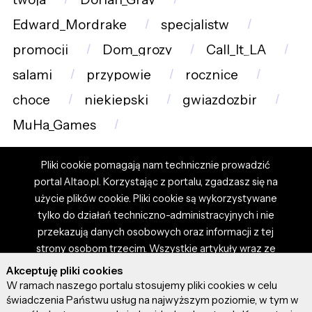
Edward_Mordrake
specjalistw
promocji
Dom_grozy
Call_It_LA
salami
przypowie
rocznice
choce
niekiepski
gwiazdozbir
MuHa_Games
Pliki cookie pomagają nam technicznie prowadzić
portal Altao.pl. Korzystając z portalu, zgadzasz się na
użycie plików cookie. Pliki cookie są wykorzystywane
tylko do działań techniczno-administracyjnych i nie
przekazują danych osobowych oraz informacji z tej
strony osobom trzecim. Wszystkie artykuły wraz ze
zdjęciami i materiałami dostępnymi na portalu są
Akceptuję pliki cookies
własnością użytkowników. Administrator i właściciel
W ramach naszego portalu stosujemy pliki cookies w celu
portalu nie ponosi odpowiedzialności za tresci
świadczenia Państwu usług na najwyższym poziomie, w tym w