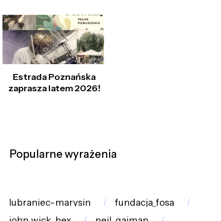
Estrada Poznańska
zaprasza latem 2026!
Popularne wyrażenia
lubraniec-marysin
fundacja_fosa
john_wick_hex
neil_gaiman