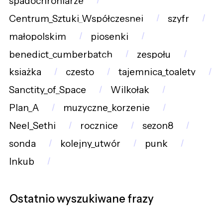
spadochroniarze
Centrum_Sztuki_Współczesnej
szyfr
małopolskim
piosenki
benedict_cumberbatch
zespołu
ksiażka
czesto
tajemnica_toalety
Sanctity_of_Space
Wilkołak
Plan_A
muzyczne_korzenie
Neel_Sethi
rocznice
sezon8
sonda
kolejny_utwór
punk
Inkub
Ostatnio wyszukiwane frazy