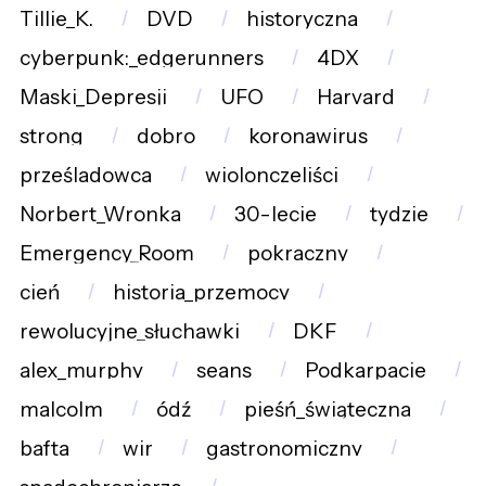
Tillie_K.
DVD
historyczna
cyberpunk:_edgerunners
4DX
Maski_Depresji
UFO
Harvard
strong
dobro
koronawirus
prześladowca
wiolonczeliści
Norbert_Wronka
30-lecie
tydzie
Emergency_Room
pokraczny
cień
historia_przemocy
rewolucyjne_słuchawki
DKF
alex_murphy
seans
Podkarpacie
malcolm
ódź
pieśń_świąteczna
bafta
wir
gastronomiczny