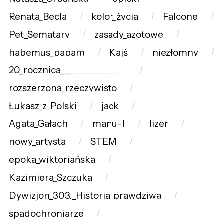
Renata_Becla
kolor_życia
Falcone
Pet_Sematary
zasady_azotowe
habemus_papam
Kajś
niezłomny
20_rocznica_______________
rozszerzona_rzeczywisto
Łukasz_z_Polski
jack
Agata_Gałach
manu-l
lizer
nowy_artysta
STEM
epoka_wiktoriańska
Kazimiera_Szczuka
Dywizjon_303._Historia_prawdziwa
spadochroniarze