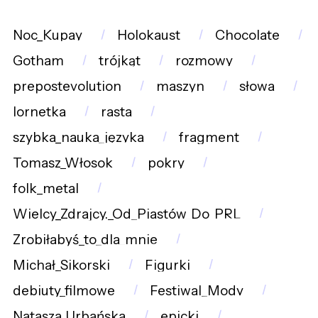
Noc_Kupay
Holokaust
Chocolate
Gotham
trójkąt
rozmowy
prepostevolution
maszyn
słowa
lornetka
rasta
szybka_nauka_języka
fragment
Tomasz_Włosok
pokry
folk_metal
Wielcy_Zdrajcy._Od_Piastów_Do_PRL
Zrobiłabyś_to_dla_mnie
Michał_Sikorski
Figurki
debiuty_filmowe
Festiwal_Mody
Natasza_Urbańska
epicki