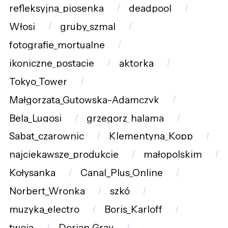
refleksyjna_piosenka
deadpool
Włosi
gruby_szmal
fotografie_mortualne
ikoniczne_postacie
aktorka
Tokyo_Tower
Małgorzata_Gutowska-Adamczyk
Bela_Lugosi
grzegorz_halama
Sabat_czarownic
Klementyna_Kopp
najciekawsze_produkcje
małopolskim
Kołysanka
Canal_Plus_Online
Norbert_Wronka
szkó
muzyka_electro
Boris_Karloff
twoja
Dorian_Gray