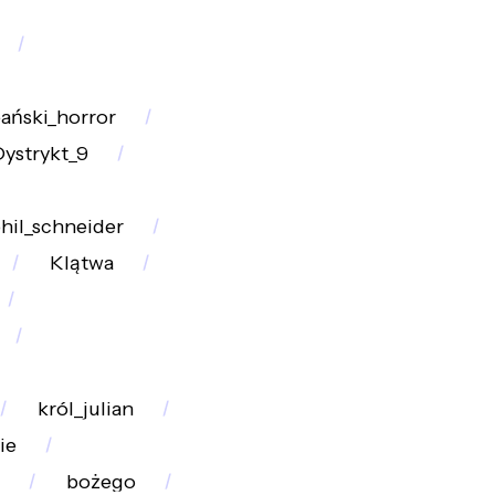
ański_horror
ystrykt_9
hil_schneider
Klątwa
król_julian
ie
bożego