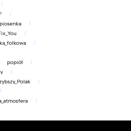
F
_piosenka
Fix_You
ka_folkowa
popiół
y
zybszy_Polak
a_atmosfera