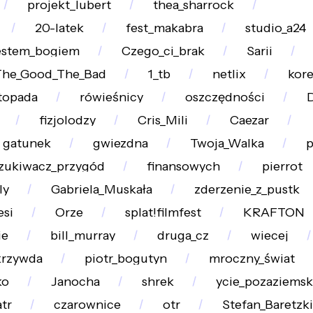
projekt_lubert
thea_sharrock
20-latek
fest_makabra
studio_a24
jestem_bogiem
Czego_ci_brak
Sarii
The_Good_The_Bad
1_tb
netlix
kore
stopada
rówieśnicy
oszczędności
D
fizjolodzy
Cris_Mili
Caezar
gatunek
gwiezdna
Twoja_Walka
p
zukiwacz_przygód
finansowych
pierrot
ly
Gabriela_Muskała
zderzenie_z_pustk
esi
Orze
splat!filmfest
KRAFTON
ie
bill_murray
druga_cz
wiecej
krzywda
piotr_bogutyn
mroczny_świat
ko
Janocha
shrek
ycie_pozaziemsk
tr
czarownice
otr
Stefan_Baretzki