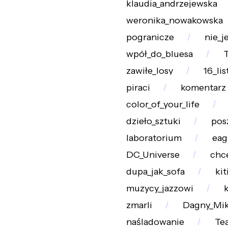
klaudia_andrzejewska
weronika_nowakowska
pogranicze
nie_
wpół_do_bluesa
zawiłe_losy
16_li
piraci
komentarz
color_of_your_life
dzieło_sztuki
pos
laboratorium
eag
DC_Universe
chc
dupa_jak_sofa
kit
muzycy_jazzowi
zmarli
Dagny_Mi
naśladowanie
Tea