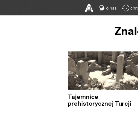
o nas
chr
Znal
Tajemnice
prehistorycznej Turcji