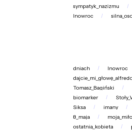
sympatyk_nazizmu
Inowroc
silna_o
dniach
Inowroc
dajcie_mi_głowę_alfredo
Tomasz_Bagiński
biomarker
Stoły_
Siksa
imany
8_maja
moja_mił
ostatnia_kobieta