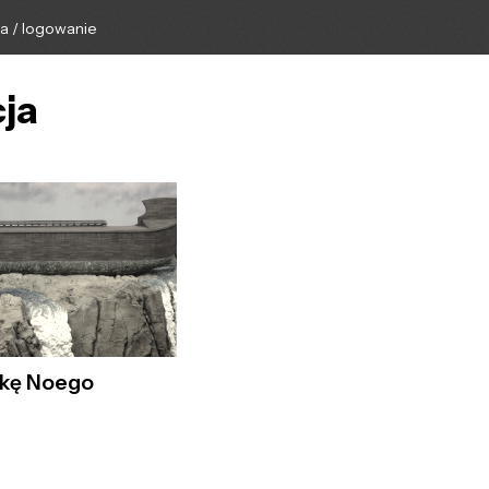
ga / logowanie
cja
rkę Noego