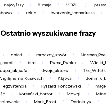
najwyższy
8_maja
MOZIL
przes
sobowo
rekin
tworzenie_scenariusza
Ostatnio wyszukiwane frazy
obiad
mroczny_utwór
Norman_Ree
_garcii
bird
Puma_Punku
Wielki_
dupa_jak_sofa
dwoje_aktorw
The_Witche
Wigilijne_na_Kujawach
Klątwa
dominik_k
egzystencja
Ryszard_Ronczewski
magi
ość
koreański_horror
Mowgli
Mine
polowanie
Mark_Frost
Derinkuyu