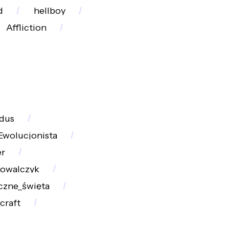
d
hellboy
Affliction
dus
Ewolucjonista
r
owalczyk
czne_święta
craft