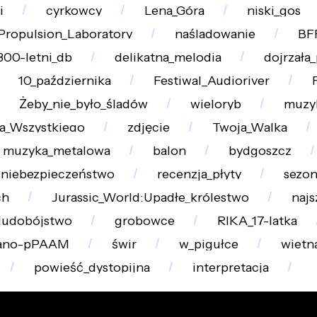
i
cyrkowcy
Lena_Góra
niski_gos
Propulsion_Laboratory
naśladowanie
BF
300-letni_db
delikatna_melodia
dojrzała
10_października
Festiwal_Audioriver
Żeby_nie_było_śladów
wieloryb
muzy
a_Wszystkiego
zdjęcie
Twoja_Walka
muzyka_metalowa
balon
bydgoszcz
niebezpieczeństwo
recenzja_płyty
sezon
ch
Jurassic_World:Upadłe_królestwo
najs
ludobójstwo
grobowce
RIKA_17-latka
ano-pPAAM
świr
w_pigułce
wietn
powieść_dystopijna
interpretacja