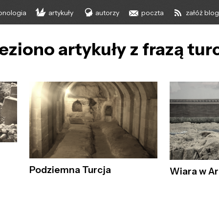
onologia
artykuły
autorzy
poczta
załóż blo
eziono artykuły z frazą tur
Podziemna Turcja
Wiara w A