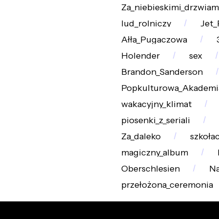
Za_niebieskimi_drzwiam
lud_rolniczy
Jet_
Ałła_Pugaczowa
Holender
sex
Brandon_Sanderson
Popkulturowa_Akademi
wakacyjny_klimat
piosenki_z_seriali
Za_daleko
szkoła
magiczny_album
Oberschlesien
N
przełożona_ceremonia