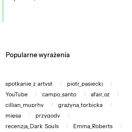
Popularne wyrażenia
spotkanie_z_artyst
piotr_pasiecki
YouTube
campo_santo
afair_oz
cillian_muprhy
grażyna_torbicka
mięsa
przygody
recenzja_Dark_Souls
Emma_Roberts