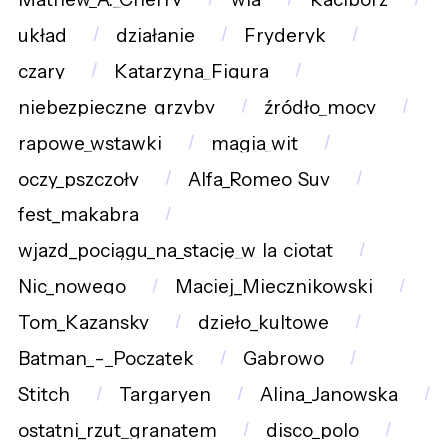
układ
działanie
Fryderyk
czary
Katarzyna_Figura
niebezpieczne_grzyby
źródło_mocy
rapowe_wstawki
magia_wit
oczy_pszczoły
Alfa_Romeo_Suv
fest_makabra
wjazd_pociągu_na_stację_w_la_ciotat
Nic_nowego
Maciej_Miecznikowski
Tom_Kazansky
dzieło_kultowe
Batman_-_Początek
Gabrowo
Stitch
Targaryen
Alina_Janowska
ostatni_rzut_granatem
disco_polo