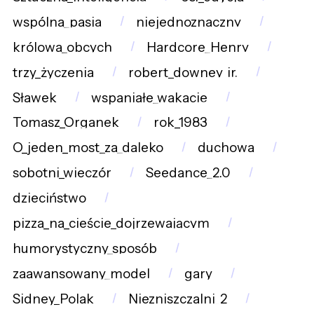
wspólna_pasja
niejednoznaczny
królowa_obcych
Hardcore_Henry
trzy_życzenia
robert_downey_jr.
Sławek
wspaniałe_wakacje
Tomasz_Organek
rok_1983
O_jeden_most_za_daleko
duchowa
sobotni_wieczór
Seedance_2.0
dzieciństwo
pizza_na_cieście_dojrzewającym
humorystyczny_sposób
zaawansowany_model
gary
Sidney_Polak
Niezniszczalni_2