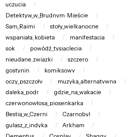
uczucia
Detektyw_w_Brudnym_Mieście
Sam_Raimi
stoły_wielkanocne
wspaniała_kobieta
manifestacja
sok
powódź_tysiąclecia
nieudane_związki
szczero
gostynin
komiksowy
oczy_pszczoły
muzyka_alternatywna
daleka_podr
gdzie_na_wakacje
czerwonowłosa_piosenkarka
Bestia_w_Czerni
Czarnobyl
gulasz_z_indyka
Arkham
Dementus
Cosplay
Shaggy