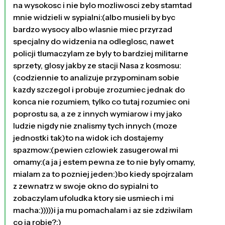
na wysokosc i nie bylo mozliwosci zeby stamtad
mnie widzieli w sypialni:(albo musieli by byc
bardzo wysocy albo wlasnie miec przyrzad
specjalny do widzenia na odleglosc, nawet
policji tlumaczylam ze byly to bardziej militarne
sprzety, glosy jakby ze stacji Nasa z kosmosu:
(codziennie to analizuje przypominam sobie
kazdy szczegol i probuje zrozumiec jednak do
konca nie rozumiem, tylko co tutaj rozumiec oni
poprostu sa, a ze z innych wymiarow i my jako
ludzie nigdy nie znalismy tych innych (moze
jednostki tak)to na widok ich dostajemy
spazmow:(pewien czlowiek zasugerowal mi
omamy:(a ja j estem pewna ze to nie byly omamy,
mialam za to pozniej jeden:)bo kiedy spojrzalam
z zewnatrz w swoje okno do sypialni to
zobaczylam ufoludka ktory sie usmiech i mi
macha:)))))i ja mu pomachalam i az sie zdziwilam
co ja robie?:)