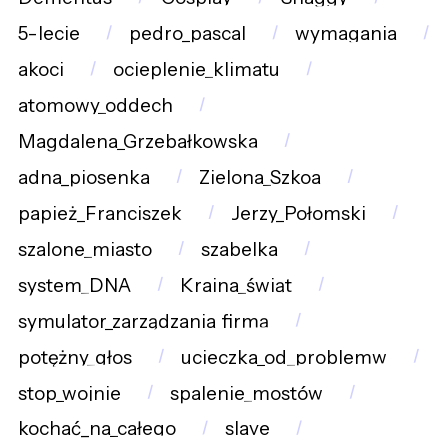
5-lecie
pedro_pascal
wymagania
akoci
ocieplenie_klimatu
atomowy_oddech
Magdalena_Grzebałkowska
adna_piosenka
Zielona_Szkoa
papież_Franciszek
Jerzy_Połomski
szalone_miasto
szabelka
system_DNA
Kraina_świąt
symulator_zarządzania_firmą
potężny_głos
ucieczka_od_problemw
stop_wojnie
spalenie_mostów
kochać_na_całego
slave