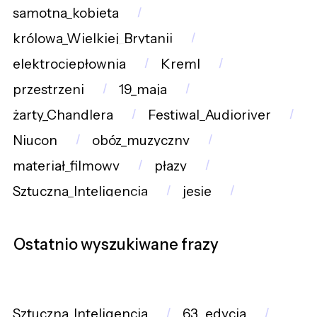
samotna_kobieta
królowa_Wielkiej_Brytanii
elektrociepłownia
Kreml
przestrzeni
19_maja
żarty_Chandlera
Festiwal_Audioriver
Niucon
obóz_muzyczny
materiał_filmowy
płazy
Sztuczna_Inteligencja
jesie
Ostatnio wyszukiwane frazy
Sztuczna_Inteligencja
63._edycja