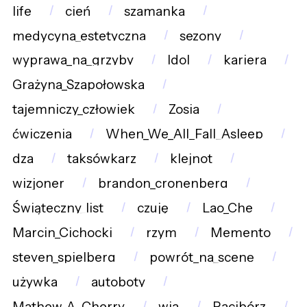
life
cień
szamanka
medycyna_estetyczna
sezony
wyprawa_na_grzyby
Idol
kariera
Grażyna_Szapołowska
tajemniczy_człowiek
Zosia
ćwiczenia
When_We_All_Fall_Asleep
dza
taksówkarz
klejnot
wizjoner
brandon_cronenberg
Świąteczny_list
czuję
Lao_Che
Marcin_Cichocki
rzym
Memento
steven_spielberg
powrót_na_scenę
używka
autoboty
Mathew_A._Cherry
wia
Racibórz