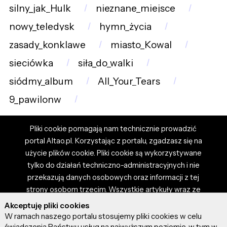
silny_jak_Hulk
nieznane_miejsce
nowy_teledysk
hymn_życia
zasady_konklawe
miasto_Kowal
sieciówka
siła_do_walki
siódmy_album
All_Your_Tears
9_pawilonw
Pliki cookie pomagają nam technicznie prowadzić
portal Altao.pl. Korzystając z portalu, zgadzasz się na
użycie plików cookie. Pliki cookie są wykorzystywane
tylko do działań techniczno-administracyjnych i nie
przekazują danych osobowych oraz informacji z tej
strony osobom trzecim. Wszystkie artykuły wraz ze
zdjęciami i materiałami dostępnymi na portalu są
Akceptuję pliki cookies
własnością użytkowników. Administrator i właściciel
W ramach naszego portalu stosujemy pliki cookies w celu
portalu nie ponosi odpowiedzialności za tresci
świadczenia Państwu usług na najwyższym poziomie, w tym w