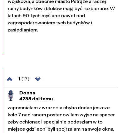
wojskowa, a obecnie miasto Pstrąże a raczej
ruiny budynków i bloków mają być rozbierane. W
latach 90-tych myślano nawet nad
zagospodarowaniem tych budynków i
zasiedlaniem.
1
(17)
Donna
4238 dni temu
zapomnialam z wrazenia chyba dodac jeszcze
kolo 7 nad ranem postanowilam wyjsc na spacer
zeby ochlonac i specjalnie podeszlam w to
miejsce gdzi eoni byli spojrzalam na swoje okna,