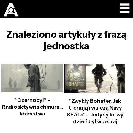
Znaleziono artykuły z frazą
jednostka
"Czarnobyl" –
"Zwykły Bohater. Jak
Radioaktywna chmura…
trenują i walczą Navy
kłamstwa
SEALs" – Jedyny łatwy
dzień był wczoraj