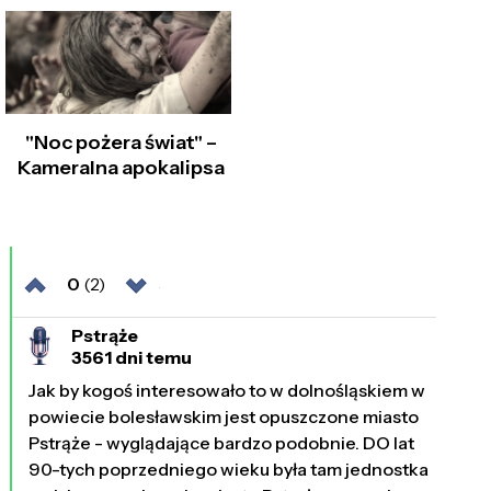
"Noc pożera świat" –
Kameralna apokalipsa
0
(2)
Pstrąże
3561 dni temu
Jak by kogoś interesowało to w dolnośląskiem w
powiecie bolesławskim jest opuszczone miasto
Pstrąże - wyglądające bardzo podobnie. DO lat
90-tych poprzedniego wieku była tam jednostka