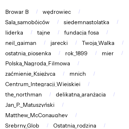
Browar_B
wędrowiec
Sala_samobójców
siedemnastolatka
liderka
tajne
fundacja_fosa
neil_gaiman
jarecki
Twoja_Walka
ostatnia_piosenka
rok_1899
mier
Polska_Nagroda_Filmowa
zaćmienie_Księżyca
mnich
Centrum_Integracji_Wiejskiej
the_northman
delikatna_aranżacja
Jan_P._Matuszyński
Matthew_McConaughey
Srebrny_Glob
Ostatnia_rodzina