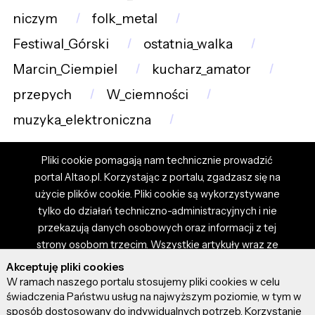
niczym
folk_metal
Festiwal_Górski
ostatnia_walka
Marcin_Ciempiel
kucharz_amator
przepych
W_ciemności
muzyka_elektroniczna
Pliki cookie pomagają nam technicznie prowadzić
portal Altao.pl. Korzystając z portalu, zgadzasz się na
użycie plików cookie. Pliki cookie są wykorzystywane
tylko do działań techniczno-administracyjnych i nie
przekazują danych osobowych oraz informacji z tej
strony osobom trzecim. Wszystkie artykuły wraz ze
zdjęciami i materiałami dostępnymi na portalu są
Akceptuję pliki cookies
własnością użytkowników. Administrator i właściciel
W ramach naszego portalu stosujemy pliki cookies w celu
portalu nie ponosi odpowiedzialności za tresci
świadczenia Państwu usług na najwyższym poziomie, w tym w
sposób dostosowany do indywidualnych potrzeb. Korzystanie
prezentowane przez autorów artykułów. Dodając