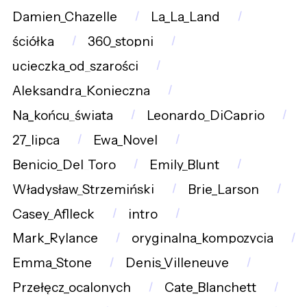
Damien_Chazelle
La_La_Land
ściółka
360_stopni
ucieczka_od_szarości
Aleksandra_Konieczna
Na_końcu_świata
Leonardo_DiCaprio
27_lipca
Ewa_Novel
Benicio_Del_Toro
Emily_Blunt
Władysław_Strzemiński
Brie_Larson
Casey_Aflleck
intro
Mark_Rylance
oryginalna_kompozycja
Emma_Stone
Denis_Villeneuve
Przełęcz_ocalonych
Cate_Blanchett