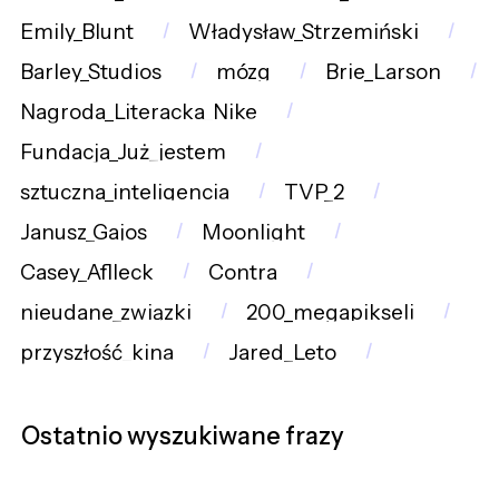
Emily_Blunt
Władysław_Strzemiński
Barley_Studios
mózg
Brie_Larson
Nagroda_Literacka_Nike
Fundacja_Już_jestem
sztuczna_inteligencja
TVP_2
Janusz_Gajos
Moonlight
Casey_Aflleck
Contra
nieudane_związki
200_megapikseli
przyszłość_kina
Jared_Leto
Ostatnio wyszukiwane frazy