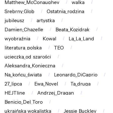
Matthew_McConaughey
walka
Srebrny_Glob
Ostatnia_rodzina
jubileusz
artystka
Damien_Chazelle
Beata_Kozidrak
wyobraźnia
Kowal
La_La_Land
literatura_polska
TEO
ucieczka_od_szarości
Aleksandra_Konieczna
Na_końcu_świata
Leonardo_DiCaprio
27_lipca
Ewa_Novel
Ta_druga
HEJTline
Andrzej_Dragan
Benicio_Del_Toro
ukraińska_wokalistka
Jessie_Buckley