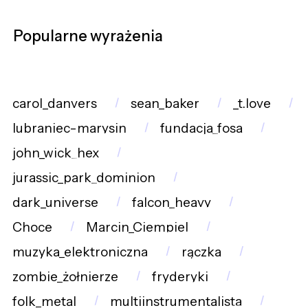
Popularne wyrażenia
carol_danvers
sean_baker
_t.love
lubraniec-marysin
fundacja_fosa
john_wick_hex
jurassic_park_dominion
dark_universe
falcon_heavy
Choce
Marcin_Ciempiel
muzyka_elektroniczna
rączka
zombie_żołnierze
fryderyki
folk_metal
multiinstrumentalista