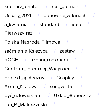
kucharz_amator
neil_gaiman
Oscary_2021
ponownie_w_kinach
5_kwietnia
standard
idea
Pierwszy_raz
Polska_Nagroda_Filmowa
zaćmienie_Księżyca
zestaw
ROCH
uznani_rockmani
Centrum_Integracji_Wiejskiej
projekt_społeczny
Cosplay
Armia_Krajowa
songwriter
być_człowiekiem
Układ_Słoneczny
Jan_P._Matuszyński