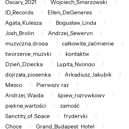
Oscary_2021
Wojciech_Smarzowski
ID_Records
Ellen_DeGeneres
Agata_Kulesza
Bogusław_Linda
Josh_Brolin
Andrzej_Seweryn
muzyczna_droga
całkowite_zaćmienie
tworzenie_muzyki
kontaktw
Dzień_Dziecka
Lupita_Nyongo
dojrzała_piosenka
Arkadiusz_Jakubik
Mesco
Pierwszy_raz
Andrzej_Wajda
śpiew_rozrywkowy
piękne_wartości
zamość
Sanctity_of_Space
fryderyki
Choce
Grand_Budapest_Hotel