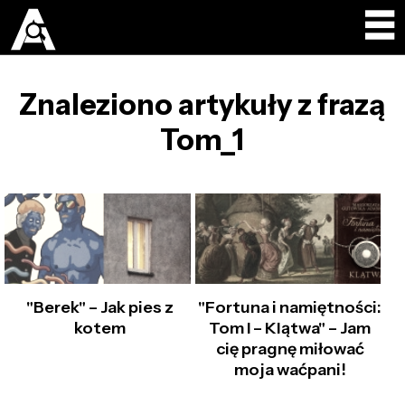
Znaleziono artykuły z frazą
Tom_1
"Berek" – Jak pies z
"Fortuna i namiętności:
kotem
Tom I – Klątwa" – Jam
cię pragnę miłować
moja waćpani!