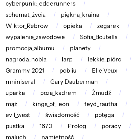
cyberpunk:_edgerunners
schemat_życia
piękna_kraina
Wiktor_Rebrow
opieka
zegarek
wypalenie_zawodowe
Sofia_Boutella
promocja_albumu
planety
nagroda_nobla
larp
lekkie_pióro
Grammy_2021
pobliu
Elie_Veux
mniniseral
Gary Dauberman
uparka
poza_kadrem
Żmudź
mąż
kings_of_leon
feyd_rautha
evil_west
świadomość
potęga
pustka
1670
Prolog
porady
maluch
namiętność