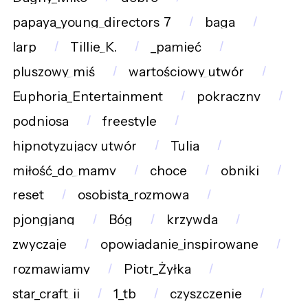
papaya_young_directors_7
baga
larp
Tillie_K.
_pamięć
pluszowy_miś
wartościowy_utwór
Euphoria_Entertainment
pokraczny
podniosa
freestyle
hipnotyzujący_utwór
Tulia
miłość_do_mamy
choce
obniki
reset
osobista_rozmowa
pjongjang
Bóg
krzywda
zwyczaje
opowiadanie_inspirowane
rozmawiamy
Piotr_Żyłka
star_craft_ii
1_tb
czyszczenie