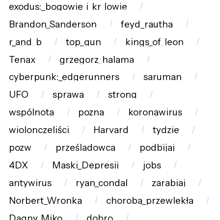
exodus:_bogowie_i_kr_lowie
Brandon_Sanderson
feyd_rautha
r_and_b
top_gun
kings_of_leon
Tenax
grzegorz_halama
cyberpunk:_edgerunners
saruman
UFO
sprawa
strong
wspólnota
pozna
koronawirus
wiolonczeliści
Harvard
tydzie
pozw
prześladowca
podbijaj
4DX
Maski_Depresji
jobs
antywirus
ryan_condal
zarabiaj
Norbert_Wronka
choroba_przewlekła
Dagny_Miko
dobro