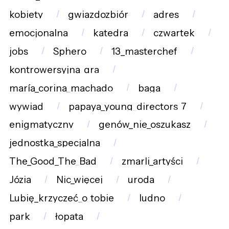
kobiety
gwiazdozbiór
adres
emocjonalna
katedra
czwartek
jobs
Sphero
13_masterchef
kontrowersyjna_gra
maría_corina_machado
baga
wywiad
papaya_young_directors_7
enigmatyczny
genów_nie_oszukasz
jednostka_specjalna
The_Good_The_Bad
zmarli_artyści
Józia
Nic_więcej
uroda
Lubię_krzyczeć_o_tobie
ludno
park
łopata