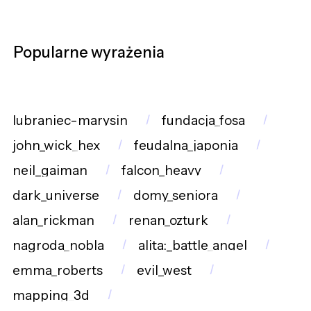
Popularne wyrażenia
lubraniec-marysin
fundacja_fosa
john_wick_hex
feudalna_japonia
neil_gaiman
falcon_heavy
dark_universe
domy_seniora
alan_rickman
renan_ozturk
nagroda_nobla
alita:_battle_angel
emma_roberts
evil_west
mapping_3d