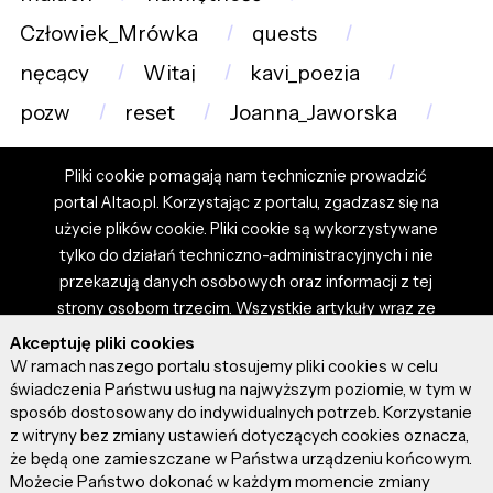
Człowiek_Mrówka
quests
nęcący
Witaj
kavi_poezja
pozw
reset
Joanna_Jaworska
Pliki cookie pomagają nam technicznie prowadzić
portal Altao.pl. Korzystając z portalu, zgadzasz się na
użycie plików cookie. Pliki cookie są wykorzystywane
tylko do działań techniczno-administracyjnych i nie
przekazują danych osobowych oraz informacji z tej
strony osobom trzecim. Wszystkie artykuły wraz ze
zdjęciami i materiałami dostępnymi na portalu są
Akceptuję pliki cookies
własnością użytkowników. Administrator i właściciel
W ramach naszego portalu stosujemy pliki cookies w celu
portalu nie ponosi odpowiedzialności za tresci
świadczenia Państwu usług na najwyższym poziomie, w tym w
sposób dostosowany do indywidualnych potrzeb. Korzystanie
prezentowane przez autorów artykułów. Dodając
z witryny bez zmiany ustawień dotyczących cookies oznacza,
artykuł, zgadzasz się z regulaminem portalu oraz
że będą one zamieszczane w Państwa urządzeniu końcowym.
ponosisz odpowiedzialność za wszystkie materiały
Możecie Państwo dokonać w każdym momencie zmiany