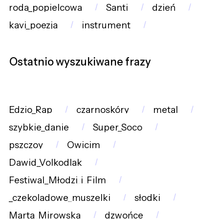
roda_popielcowa
Santi
dzień
kavi_poezja
instrument
Ostatnio wyszukiwane frazy
Edzio_Rap
czarnoskóry
metal
szybkie_danie
Super_Soco
pszczoy
Owicim
Dawid_Volkodlak
Festiwal_Młodzi_i_Film
_czekoladowe_muszelki
słodki
Marta_Mirowska
dzwońce