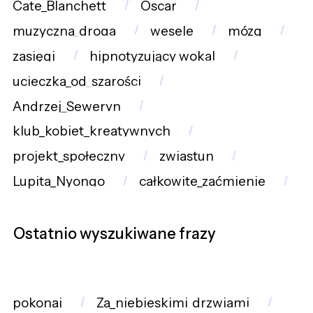
Cate_Blanchett
Oscar
muzyczna_droga
wesele
mózg
zasięgi
hipnotyzujący_wokal
ucieczka_od_szarości
Andrzej_Seweryn
klub_kobiet_kreatywnych
projekt_społeczny
zwiastun
Lupita_Nyongo
całkowite_zaćmienie
Ostatnio wyszukiwane frazy
pokonaj
Za_niebieskimi_drzwiami