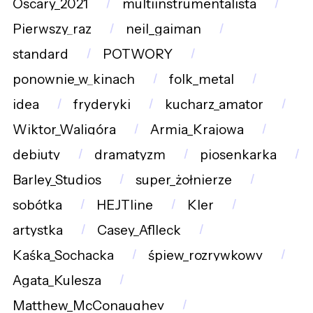
Oscary_2021
multiinstrumentalista
Pierwszy_raz
neil_gaiman
standard
POTWORY
ponownie_w_kinach
folk_metal
idea
fryderyki
kucharz_amator
Wiktor_Waligóra
Armia_Krajowa
debiuty
dramatyzm
piosenkarka
Barley_Studios
super_żołnierze
sobótka
HEJTline
Kler
artystka
Casey_Aflleck
Kaśka_Sochacka
śpiew_rozrywkowy
Agata_Kulesza
Matthew_McConaughey