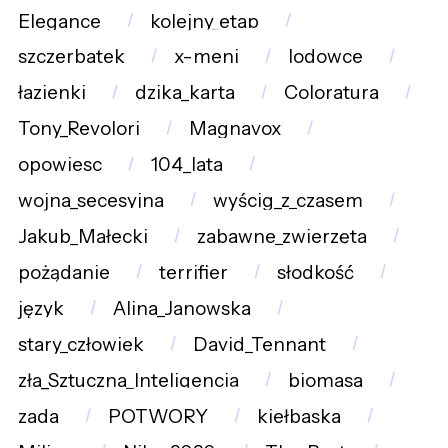
Elegance
kolejny_etap
szczerbatek
x-meni
lodowce
łazienki
dzika_karta
Coloratura
Tony_Revolori
Magnavox
opowiesc
104_lata
wojna_secesyjna
wyścig_z_czasem
Jakub_Małecki
zabawne_zwierzęta
pożądanie
terrifier
słodkość
język
Alina_Janowska
stary_człowiek
David_Tennant
zła_Sztuczna_Inteligencja
biomasa
zada
POTWORY
kiełbaska