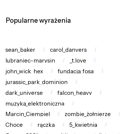
Popularne wyrażenia
sean_baker
carol_danvers
lubraniec-marysin
_t.love
john_wick_hex
fundacja_fosa
jurassic_park_dominion
dark_universe
falcon_heavy
muzyka_elektroniczna
Marcin_Ciempiel
zombie_żołnierze
Choce
rączka
5_kwietnia