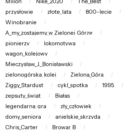
Milion
Nike_2020
The_Best
przysłowie
złote_lata
800-lecie
Winobranie
A_my_zostajemy_w_Zielonej_Górze
pionierzy
lokomotywa
wagon_kolejowy
Mieczysław_J._Bonisławski
zielonogórska_kolej
Zielona_Góra
Ziggy_Stardust
cykl_spotka
1995
zepsuty_świat
Białas
legendarna_gra
zły_człowiek
domy_seniora
anielskie_skrzyda
Chris_Carter
Browar_B