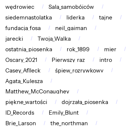
wędrowiec
Sala_samobójców
siedemnastolatka
liderka
tajne
fundacja_fosa
neil_gaiman
jarecki
Twoja_Walka
ostatnia_piosenka
rok_1899
mier
Oscary_2021
Pierwszy_raz
intro
Casey_Aflleck
śpiew_rozrywkowy
Agata_Kulesza
Matthew_McConaughey
piękne_wartości
dojrzała_piosenka
ID_Records
Emily_Blunt
Brie_Larson
the_northman