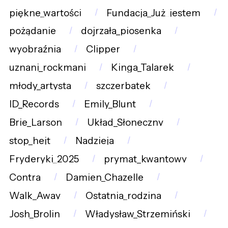
piękne_wartości
Fundacja_Już_jestem
pożądanie
dojrzała_piosenka
wyobraźnia
Clipper
uznani_rockmani
Kinga_Talarek
młody_artysta
szczerbatek
ID_Records
Emily_Blunt
Brie_Larson
Układ_Słoneczny
stop_hejt
Nadzieja
Fryderyki_2025
prymat_kwantowy
Contra
Damien_Chazelle
Walk_Away
Ostatnia_rodzina
Josh_Brolin
Władysław_Strzemiński