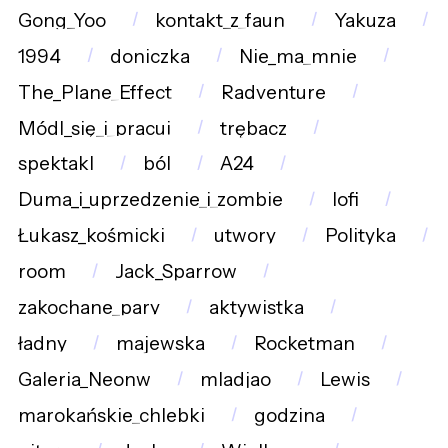
Gong_Yoo
kontakt_z_faun
Yakuza
1994
doniczka
Nie_ma_mnie
The_Plane_Effect
Radventure
Módl_się_i_pracuj
trębacz
spektakl
ból
A24
Duma_i_uprzedzenie_i_zombie
lofi
Łukasz_kośmicki
utwory
Polityka
room
Jack_Sparrow
zakochane_pary
aktywistka
ładny
majewska
Rocketman
Galeria_Neonw
mladjao
Lewis
marokańskie_chlebki
godzina