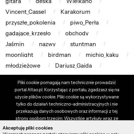
gitara
deska
Wielkano
Vincent_Cassel
Karakorum
przyszłe_pokolenia
piwo_Perła
gadające_krzesło
obchody
Jaśmin
nazwy
stuntman
moonlight
birdman
michio_kaku
młodzieżowe
Dariusz_Gajda
Pliki cookie pomagają nam technicznie prowadzić
portal Altao.pl. Korzystając z portalu, zgadzasz się na
użycie plików cookie. Pliki cookie są wykorzystywane
tylko do działań techniczno-administracyjnych i nie
przekazują danych osobowych oraz informacji z tej
strony osobom trzecim. Wszystkie artykuły wraz ze
zdjęciami i materiałami dostępnymi na portalu są
Akceptuję pliki cookies
własnością użytkowników. Administrator i właściciel