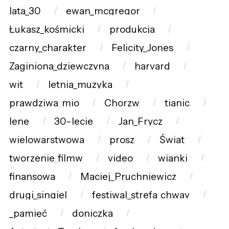
lata_30
ewan_mcgregor
Łukasz_kośmicki
produkcja
czarny_charakter
Felicity_Jones
Zaginiona_dziewczyna
harvard
wit
letnia_muzyka
prawdziwa_mio
Chorzw
tianic
lene
30-lecie
Jan_Frycz
wielowarstwowa
prosz
Świat
tworzenie_filmw
video
wianki
finansowa
Maciej_Pruchniewicz
drugi_singiel
festiwal_strefa_chway
_pamięć
doniczka