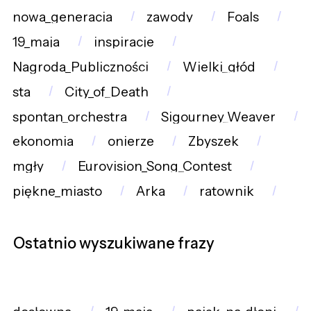
nowa_generacja
zawody
Foals
19_maja
inspiracje
Nagroda_Publiczności
Wielki_głód
sta
City_of_Death
spontan_orchestra
Sigourney_Weaver
ekonomia
onierze
Zbyszek
mgły
Eurovision_Song_Contest
piękne_miasto
Arka
ratownik
Ostatnio wyszukiwane frazy