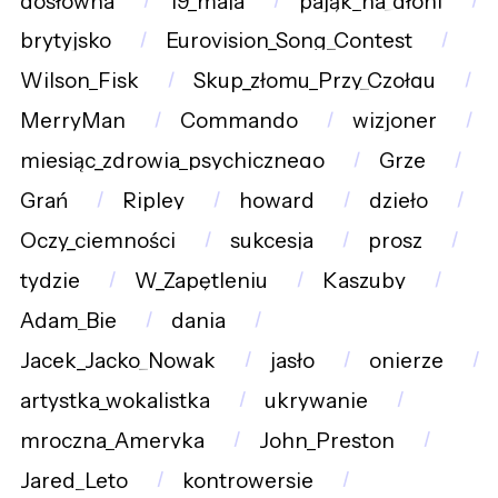
dosłowna
19_maja
pająk_na_dłoni
brytyjsko
Eurovision_Song_Contest
Wilson_Fisk
Skup_złomu_Przy_Czołgu
MerryMan
Commando
wizjoner
miesiąc_zdrowia_psychicznego
Grze
Grań
Ripley
howard
dzieło
Oczy_ciemności
sukcesja
prosz
tydzie
W_Zapętleniu
Kaszuby
Adam_Bie
dania
Jacek_Jacko_Nowak
jasło
onierze
artystka_wokalistka
ukrywanie
mroczna_Ameryka
John_Preston
Jared_Leto
kontrowersje