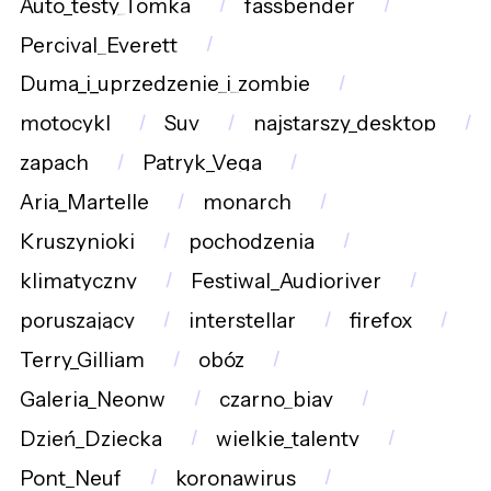
Auto_testy_Tomka
fassbender
Percival_Everett
Duma_i_uprzedzenie_i_zombie
motocykl
Suv
najstarszy_desktop
zapach
Patryk_Vega
Aria_Martelle
monarch
Kruszynioki
pochodzenia
klimatyczny
Festiwal_Audioriver
poruszający
interstellar
firefox
Terry_Gilliam
obóz
Galeria_Neonw
czarno_biay
Dzień_Dziecka
wielkie_talenty
Pont_Neuf
koronawirus