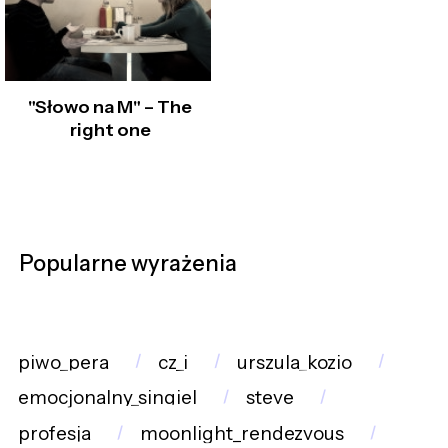
"Słowo na M" – The
right one
Popularne wyrażenia
piwo_pera
cz_i
urszula_kozio
emocjonalny_singiel
steve
profesja
moonlight_rendezvous