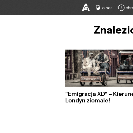
o nas
chr
Znalezi
"Emigracja XD" – Kierun
Londyn ziomale!