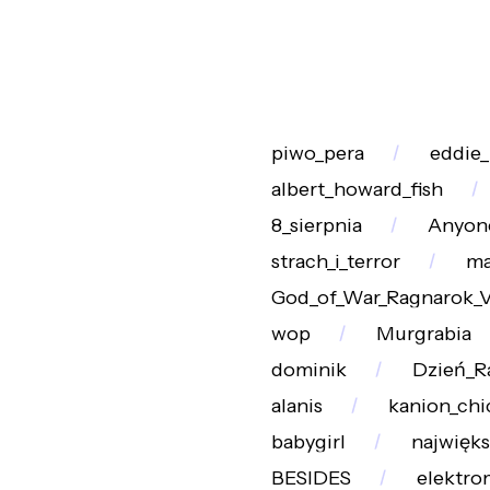
piwo_pera
eddie
albert_howard_fish
8_sierpnia
Anyon
strach_i_terror
ma
God_of_War_Ragnarok_Va
wop
Murgrabia
dominik
Dzień_R
alanis
kanion_chi
babygirl
najwięks
BESIDES
elektro