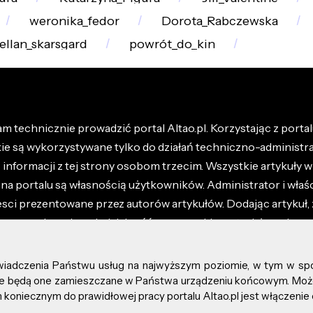
weronika_fedor
Dorota_Rabczewska
tellan_skarsgard
powrót_do_kin
m technicznie prowadzić portal Altao.pl. Korzystając z portalu
kie są wykorzystywane tylko do działań techniczno-administra
nformacji z tej strony osobom trzecim. Wszystkie artykuły wr
na portalu są własnością użytkowników. Administrator i właśc
esci prezentowane przez autorów artykułów. Dodając artykuł, 
z ponosisz odpowiedzialność za wszystkie materiały umieszc
óły dostępne w regulaminie portalu.
świadczenia Państwu usług na najwyższym poziomie, w tym w sp
kie prawa zastrzeżone.
, że będą one zamieszczane w Państwa urządzeniu końcowym. M
koniecznym do prawidłowej pracy portalu Altao.pl jest włączenie 