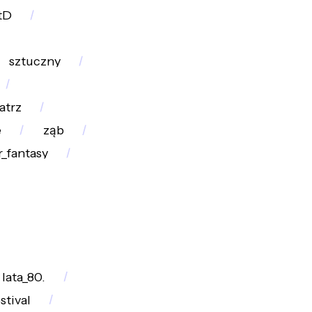
tD
sztuczny
atrz
e
ząb
r_fantasy
lata_80.
tival