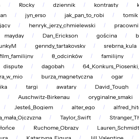
m
Rocky
dziennik
kontrasty
han
jyn_erso
jak_pan_to_robi
tomik
jący
henryk_jerzy_chmielewski
pracowni
mayday
Dan_Erickson
gościna
b
unkyM
genndy_tartakovsky
srebrna_kula
film_familijny
8_odcinków
familijny
dispute
dagobah
64_Konkurs_Piosenki_
ra_w_mio
burza_magnetyczna
ogar
ika
targi
awatary
David_Tough
Auschwitz-Birkenau
oryginalne_smaki
Jesteś_Bogiem
alter_ego
alfred_hi
a_mała_Ojczyzna
Taylor_Swift
Stranger_T
łońce
Ruchome_Obrazy
Lauren_Schmidt
ura
Katarzyna_Figura
Jill_Valentine