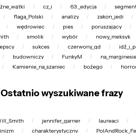
żne_wątki
cz_i
63._edycja
segmen
flaga_Polski
analizy
zakon_jedi
wędrowiec
pies
poruszający
mith
smolik
wybór
nowy_meksyk
iepscy
sukces
czerwony_gd
idź_i_p
budowniczy
FunkyM
na_marginesi
Kamienie_na_szaniec
bożego
horro
Ostatnio wyszukiwane frazy
ill_Smith
jennifer_garner
laureaci
inizm
charakterystyczny
PolAndRock_Fes