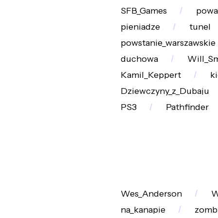
SFB_Games
powa
pieniadze
tunel
powstanie_warszawskie
duchowa
Will_S
Kamil_Keppert
k
Dziewczyny_z_Dubaju
PS3
Pathfinder
Wes_Anderson
W
na_kanapie
zomb