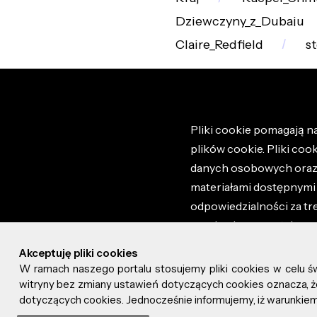
Dziewczyny_z_Dubaju
Claire_Redfield
s
Pliki cookie pomagają na
plików cookie. Pliki coo
danych osobowych oraz i
materiałami dostępnymi 
odpowiedzialności za tr
regulaminem portalu ora
stronie altao.pl. Szczeg
Akceptuję pliki cookies
W ramach naszego portalu stosujemy pliki cookies w celu 
© 2026 altao.pl. Wszyst
witryny bez zmiany ustawień dotyczących cookies oznacza
dotyczących cookies. Jednocześnie informujemy, iż warunkiem 
0.059