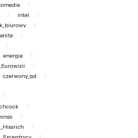
komedia
intel
k_biurowy
anita
energia
Eurowizji
czerwony_gd
tchcock
hings
_Hissrich
Excentrycy