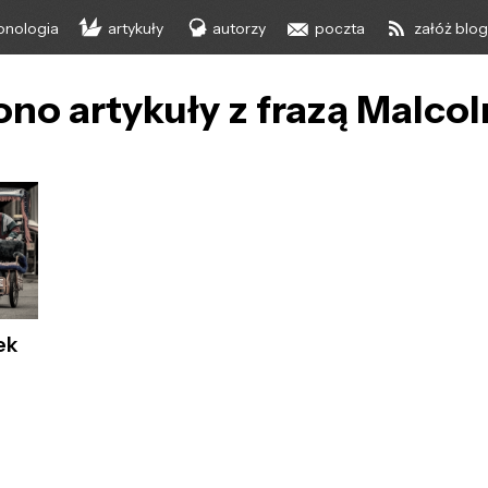
onologia
artykuły
autorzy
poczta
załóż blo
ono artykuły z frazą Malc
ek