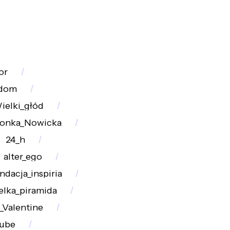
or
dom
ielki_głód
onka_Nowicka
24_h
alter_ego
ndacja_inspiria
elka_piramida
l_Valentine
ube