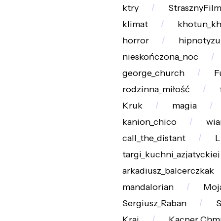
ktry
StrasznyFil
klimat
khotun_k
horror
hipnotyzu
nieskończona_noc
george_church
F
rodzinna_miłość
Kruk
magia
kanion_chico
wia
call_the_distant
L
targi_kuchni_azjatyckiej
arkadiusz_balcerczkak
mandalorian
Moj
Sergiusz_Raban
S
Kraj
Kacper_Chm