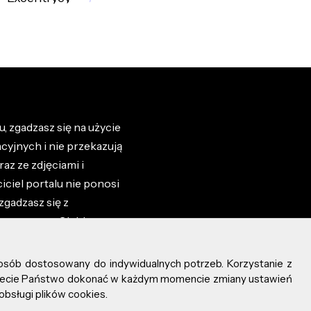
, zgadzasz się na użycie
cyjnych i nie przekazują
az ze zdjęciami i
iciel portalu nie ponosi
zgadzasz się z
zone przez Ciebie na
osób dostosowany do indywidualnych potrzeb. Korzystanie z
ożecie Państwo dokonać w każdym momencie zmiany ustawień
obsługi plików cookies.