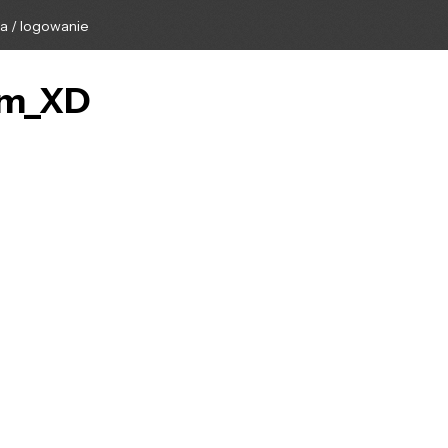
ga / logowanie
olm_XD