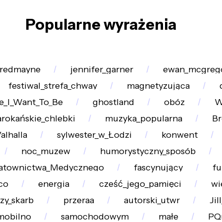
Popularne wyrażenia
_redmayne
jennifer_garner
ewan_mcgreg
festiwal_strefa_chway
magnetyzująca
e_I_Want_To_Be
ghostland
obóz
W
rokańskie_chlebki
muzyka_popularna
Br
lhalla
sylwester_w_Łodzi
konwent
noc_muzew
humorystyczny_sposób
atownictwa_Medycznego
fascynujący
fu
co
energia
cześć_jego_pamięci
wi
zy_skarb
przeraa
autorski_utwr
Jil
mobilno
samochodowym
małe
PQ