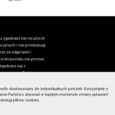
, zgadzasz się na użycie
cyjnych i nie przekazują
az ze zdjęciami i
iciel portalu nie ponosi
zgadzasz się z
zone przez Ciebie na
osób dostosowany do indywidualnych potrzeb. Korzystanie z
ożecie Państwo dokonać w każdym momencie zmiany ustawień
obsługi plików cookies.