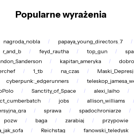
Popularne wyrażenia
nagroda_nobla
papaya_young_directors_7
r_and_b
feyd_rautha
top_gun
spa
andon_Sanderson
kapitan_ameryka
dobr
erchef
1_tb
na_czas
Maski_Depresj
cyberpunk:_edgerunners
teleskop_jamesa_
oPolo
Sanctity_of_Space
alexi_laiho
ct_cumberbatch
jobs
allison_williams
rsyjna_gra
sprawa
spadochroniarze
pozw
baga
zarabiaj
przypowie
_jak_sofa
Reichstag
fanowski_teledysk