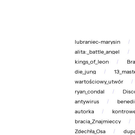
lubraniec-marysin
alita:_battle_angel
kings_of_leon
Br
die_jung
13_mast
wartościowy_utwór
ryan_condal
Disc
antywirus
benedi
autorka
kontrowe
bracia_Znajmieccy
Zdechła_Osa
dupa