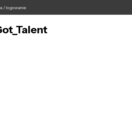
ga / logowanie
Got_Talent