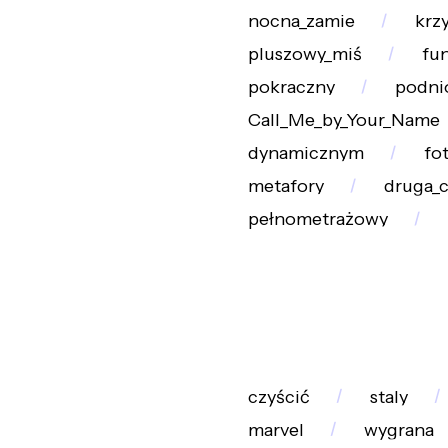
nocna_zamie
krz
pluszowy_miś
fu
pokraczny
podni
Call_Me_by_Your_Name
dynamicznym
fo
metafory
druga_
pełnometrażowy
czyścić
staly
marvel
wygrana