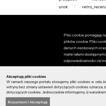
urok
retro_recen
Pliki cookie pomagają na
plików cookie. Pliki coo
danych osobowych oraz i
materiałami dostępnymi 
odpowiedzialności za tr
regulaminem portalu ora
stronie altao.pl. Szczeg
Akceptuję pliki cookies
W ramach naszego portalu stosujemy pliki cookies w celu 
© 2026 altao.pl. Wszyst
witryny bez zmiany ustawień dotyczących cookies oznacza
dotyczących cookies. Jednocześnie informujemy, iż warunkiem 
0.049
Rozumiem I Akceptuję