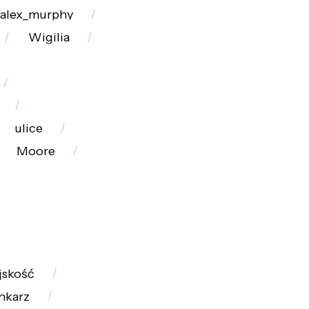
alex_murphy
Wigilia
ulice
Moore
jskość
nkarz