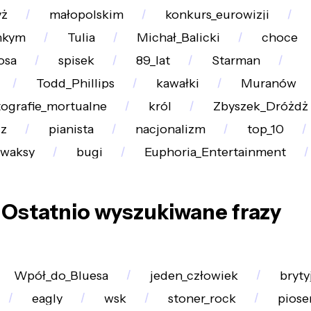
yż
małopolskim
konkurs_eurowizji
nkym
Tulia
Michał_Balicki
choce
osa
spisek
89_lat
Starman
Todd_Phillips
kawałki
Muranów
tografie_mortualne
król
Zbyszek_Dróżdż
cz
pianista
nacjonalizm
top_10
waksy
bugi
Euphoria_Entertainment
Ostatnio wyszukiwane frazy
Wpół_do_Bluesa
jeden_człowiek
bryty
eagly
wsk
stoner_rock
piose