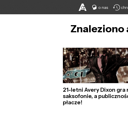
o nas
chr
Znaleziono 
21-letni Avery Dixon gra 
saksofonie, a publicznoś
płacze!