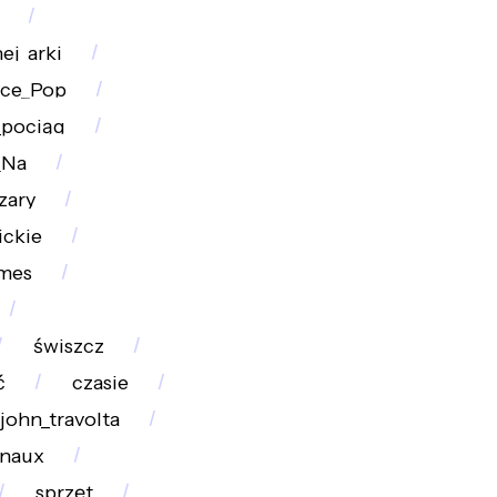
ej_arki
ce_Pop
_pociąg
_Na
zary
ickie
mes
świszcz
ć
czasie
john_travolta
rnaux
sprzęt