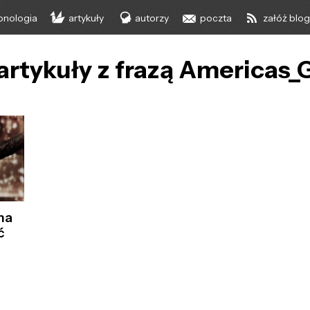
onologia
artykuły
autorzy
poczta
załóż blo
artykuły z frazą Americas_
na
ć