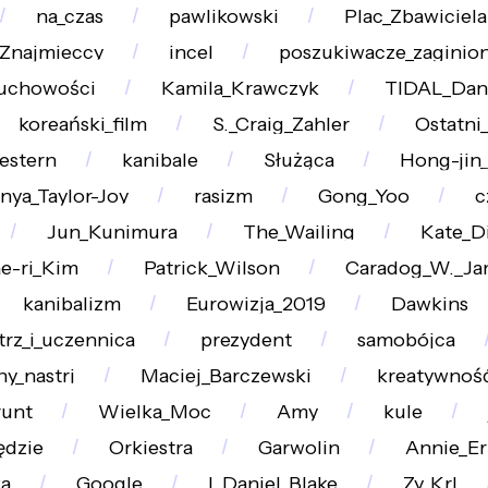
na_czas
pawlikowski
Plac_Zbawiciela
_Znajmieccy
incel
poszukiwacze_zaginion
uchowości
Kamila_Krawczyk
TIDAL_Dan
koreański_film
S._Craig_Zahler
Ostatni
estern
kanibale
Służąca
Hong-jin
nya_Taylor-Joy
rasizm
Gong_Yoo
c
Jun_Kunimura
The_Wailing
Kate_D
e-ri_Kim
Patrick_Wilson
Caradog_W._Ja
kanibalizm
Eurowizja_2019
Dawkins
trz_i_uczennica
prezydent
samobójca
ny_nastrj
Maciej_Barczewski
kreatywnoś
runt
Wielka_Moc
Amy
kule
ędzie
Orkiestra
Garwolin
Annie_E
ka
Google
I_Daniel_Blake
Zy_Krl