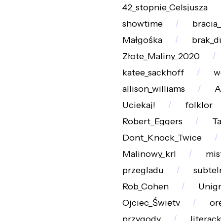
42_stopnie_Celsjusza
showtime
bracia
Małgośka
brak_d
Złote_Maliny_2020
katee_sackhoff
w
allison_williams
A
Uciekaj!
folklor
Robert_Eggers
Ta
Dont_Knock_Twice
Malinowy_krl
mis
przegladu
subtel
Rob_Cohen
Unig
Ojciec_Święty
or
przygody
literac