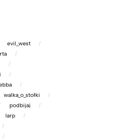
evil_west
rta
o
i
webba
walka_o_stołki
podbijaj
larp