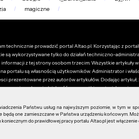
zja
magiczne
m technicznie prowadzić portal Altao.pl. Korzystając z portalu
kie są wykorzystywane tylko do działań techniczno-administra
nformacji z tej strony osobom trzecim. Wszystkie artykuły wr
na portalu są własnością użytkowników. Administrator i właśc
esci prezentowane przez autorów artykułów. Dodając artykuł, 
z ponosisz odpowiedzialność za wszystkie materiały umieszc
óły dostępne w regulaminie portalu.
świadczenia Państwu usług na najwyższym poziomie, w tym w sp
kie prawa zastrzeżone.
, że będą one zamieszczane w Państwa urządzeniu końcowym. M
koniecznym do prawidłowej pracy portalu Altao.pl jest włączenie 