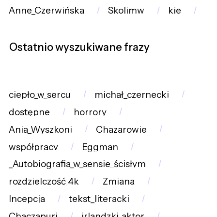
Anne_Czerwińska
Skolimw
kie
Ostatnio wyszukiwane frazy
ciepło_w_sercu
michał_czernecki
dostępne
horrory
Ania_Wyszkoni
Chazarowie
współpracy
Eggman
_Autobiografia_w_sensie_ścisłym
rozdzielczość_4k
Zmiana
Incepcja
tekst_literacki
Chaczapuri
irlandzki_aktor