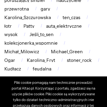
poruszający_singiel
nauczyciele
przewrotna
gary
Karolina_Szczurowska
ten_czas
łotr
Patty
auta_elektryczne
wysok
Jeśli_to_sen
kolekcjonerka_wspomnie
Michał_Milowicz
Michael_Green
Ogar
Karolina_Fryt
stoner_rock
Kudłacz
feudalna
Pliki cookie pomagają nam technicznie prowadzić
portal Altao.pl. Korzystając z portalu, zgadzasz się na
użycie plików cookie. Pliki cookie są wykorzystywane
tylko do działań techniczno-administracyjnych i nie
przekazują danych osobowych oraz informacji z tej