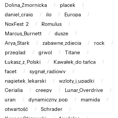
Dolina_Zmornicka
placek
daniel_craig
ilo
Europa
NoxFest_2
Romulus
Marcus_Burnett
dusze
Arya_Stark
zabawne_zdjęcia
rock
przeglad
grwol
Titane
Łukasz_z_Polski
Kawałek_do_tańca
facet
sygnał_radiowy
nagietek_lekarski
wzloty_i_upadki
Cerialia
creepy
Lunar_Overdrive
uran
dynamiczny_pop
mamida
otwartość
Schrader