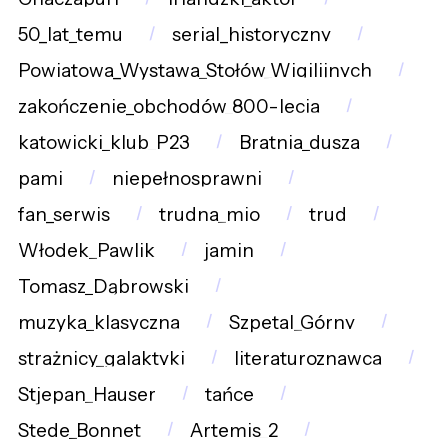
50_lat_temu
serial_historyczny
Powiatowa_Wystawa_Stołów_Wigilijnych
zakończenie_obchodów_800-lecia
katowicki_klub_P23
Bratnia_dusza
pami
niepełnosprawni
fan_serwis
trudna_mio
trud
Włodek_Pawlik
jamin
Tomasz_Dąbrowski
muzyka_klasyczna
Szpetal_Górny
strażnicy_galaktyki
literaturoznawca
Stjepan_Hauser
tańce
Stede_Bonnet
Artemis_2