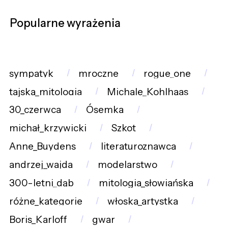
Popularne wyrażenia
sympatyk
mroczne
rogue_one
tajska_mitologia
Michale_Kohlhaas
30_czerwca
Ósemka
michał_krzywicki
Szkot
Anne_Buydens
literaturoznawca
andrzej_wajda
modelarstwo
300-letni_dąb
mitologia_słowiańska
różne_kategorie
włoska_artystka
Boris_Karloff
gwar