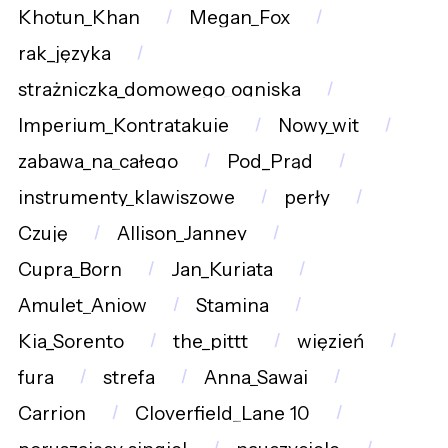
Khotun_Khan
Megan_Fox
rak_języka
strażniczka_domowego_ogniska
Imperium_Kontratakuje
Nowy_wit
zabawa_na_całego
Pod_Prąd
instrumenty_klawiszowe
perły
Czuję
Allison_Janney
Cupra_Born
Jan_Kuriata
Amulet_Aniow
Stamina
Kia_Sorento
the_pittt
więzień
fura
strefa
Anna_Sawai
Carrion
Cloverfield_Lane_10