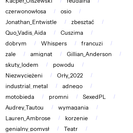
Kacper_Olszewski
feudalna
czerwonowłosa
osio
Jonathan_Entwistle
zbesztać
Quo_Vadis_Aida
Cuszima
dobrym
Whispers
francuzi
zale
amignat
Gillian_Anderson
skuty_lodem
powodu
Niezwyciężeni
Orły_2022
industrial_metal
adnego
motobieda
promni
SexedPL
Audrey_Tautou
wymagania
Lauren_Ambrose
korzenie
genialny_pomysł
Teatr