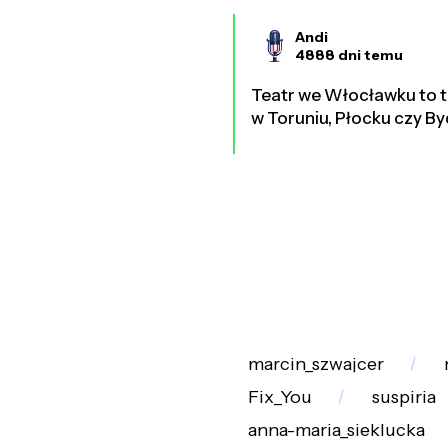
Andi
4888 dni temu
Teatr we Włocławku to t
w Toruniu, Płocku czy B
marcin_szwajcer
Fix_You
suspiria
anna-maria_sieklucka