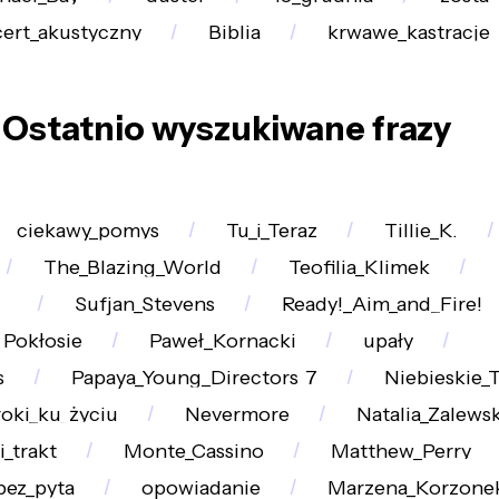
ert_akustyczny
Biblia
krwawe_kastracje
Ostatnio wyszukiwane frazy
ciekawy_pomys
Tu_i_Teraz
Tillie_K.
The_Blazing_World
Teofilia_Klimek
_
Sufjan_Stevens
Ready!_Aim_and_Fire!
Pokłosie
Paweł_Kornacki
upały
s
Papaya_Young_Directors_7
Niebieskie_
roki_ku_życiu
Nevermore
Natalia_Zalews
_trakt
Monte_Cassino
Matthew_Perry
bez_pyta
opowiadanie
Marzena_Korzone