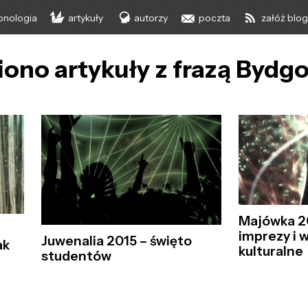
onologia
artykuły
autorzy
poczta
załóż blo
iono artykuły z frazą Bydg
Majówka 2
imprezy i 
Juwenalia 2015 – święto
ak
kulturalne
studentów