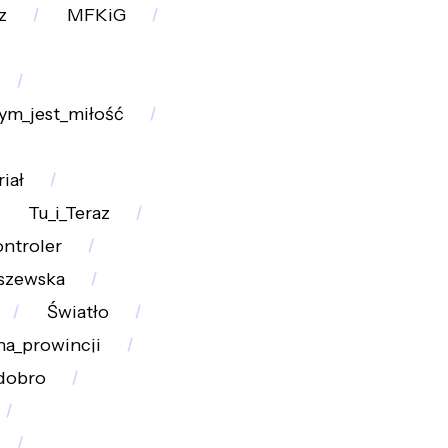
z
MFKiG
ym_jest_miłość
iał
Tu_i_Teraz
ontroler
szewska
Światło
na_prowincji
dobro