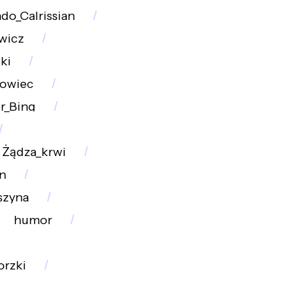
do_Calrissian
wicz
ki
kowiec
r_Bing
Żądza_krwi
n
szyna
humor
orzki