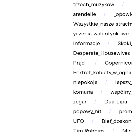
trzech_muzyków
arendelle
_opowi
Wszystkie_nasze_strach
yczenia_walentynkowe
informacje
Skoki
Desperate_Housewives
Prąd_
Copernico
Portret_kobiety_w_ogni
niepokoje
lepszy
komuna
wspólny_
zegar
Dua_Lipa
popowy_hit
prem
UFO
Blef_doskon
Tim_Robbins
Mic