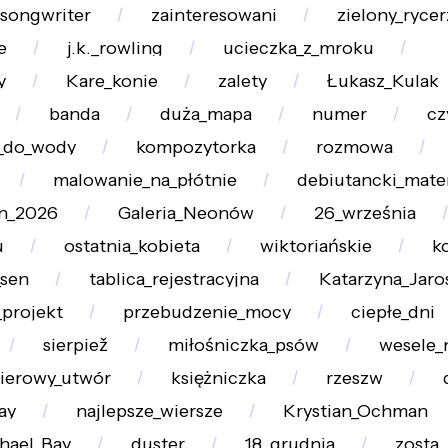
songwriter
zainteresowani
zielony_rycer
e
j.k._rowling
ucieczka_z_mroku
y
Kare_konie
zalety
Łukasz_Kulak
banda
duża_mapa
numer
cz
_do_wody
kompozytorka
rozmowa
malowanie_na_płótnie
debiutancki_mater
n_2026
Galeria_Neonów
26_września
u
ostatnia_kobieta
wiktoriańskie
k
_sen
tablica_rejestracyjna
Katarzyna_Jaro
projekt
przebudzenie_mocy
ciepłe_dni
sierpiež
miłośniczka_psów
wesele_
ierowy_utwór
księżniczka
rzeszw
ay
najlepsze_wiersze
Krystian_Ochman
hael_Bay
duster
18_grudnia
zosta