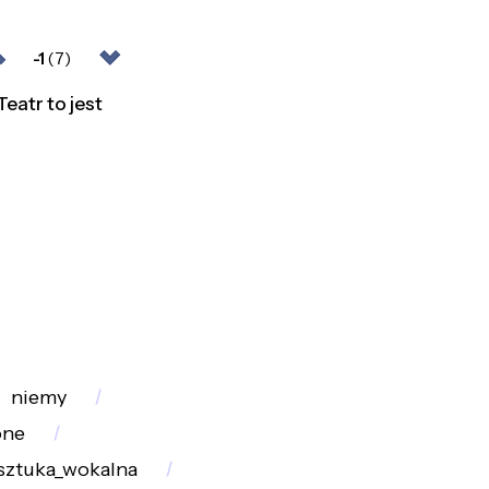
-1
(7)
eatr to jest
niemy
one
sztuka_wokalna