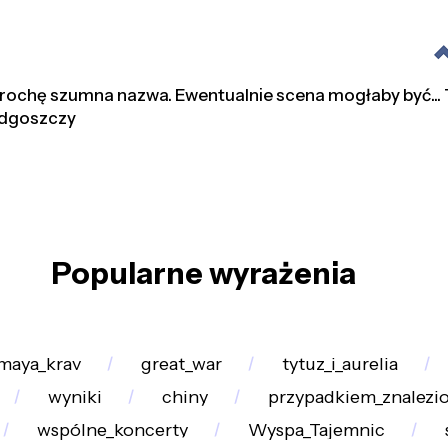
rochę szumna nazwa. Ewentualnie scena mogłaby być... T
ydgoszczy
Popularne wyrażenia
maya_krav
great_war
tytuz_i_aurelia
wyniki
chiny
przypadkiem_znalezi
wspólne_koncerty
Wyspa_Tajemnic