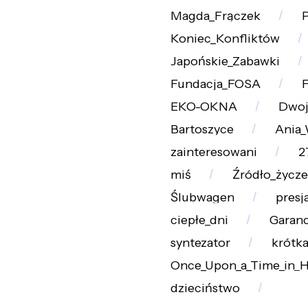
Magda_Frączek
P
Koniec_Konfliktów
Japońskie_Zabawki
Fundacja_FOSA
F
EKO-OKNA
Dwoj
Bartoszyce
Ania_
zainteresowani
2
miś
Źródło_życz
Ślubwagen
presj
ciepłe_dni
Garanc
syntezator
krótk
Once_Upon_a_Time_in_
dzieciństwo