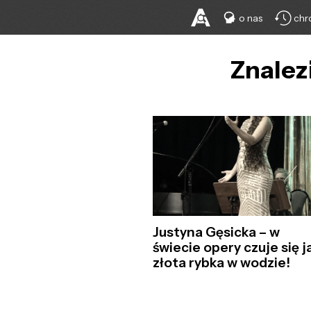
o nas
chr
Znalez
Justyna Gęsicka – w
świecie opery czuje się j
złota rybka w wodzie!