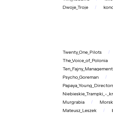
Dwoje_Troje
konc
Twenty_One_Pilots
The_Voice_of_Polonia
Ten_Fajny_Management
Psycho_Goreman
Papaya_Young_Director
Niebieskie_Trampki_-_k
Murgrabia
Morski
Mateusz_Leszek