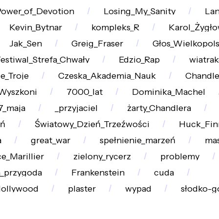
ower_of_Devotion
Losing_My_Sanity
Lan
Kevin_Bytnar
kompleks_R
Karol_Żygło
Jak_Sen
Greig_Fraser
Głos_Wielkopols
estiwal_Strefa_Chwały
Edzio_Rap
wiatra
e_Troje
Czeska_Akademia_Nauk
Chandle
Wyszkoni
7000_lat
Dominika_Machel
7_maja
_przyjaciel
żarty_Chandlera
eń
Światowy_Dzień_Trzeźwości
Huck_Fin
a
great_war
spełnienie_marzeń
ma
e_Marillier
zielony_rycerz
problemy
a_przygoda
Frankenstein
cuda
Hollywood
plaster
wypad
słodko-g