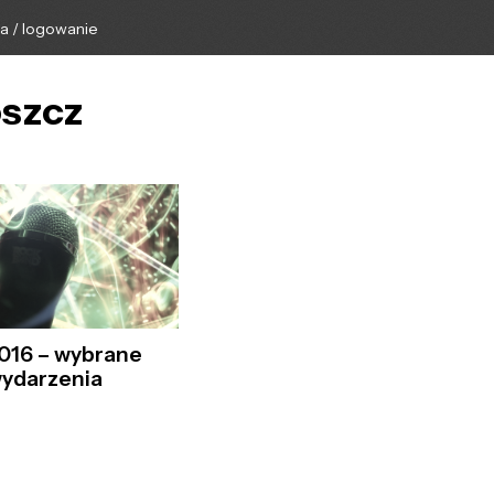
ga / logowanie
oszcz
016 – wybrane
wydarzenia