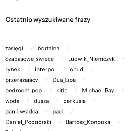
Ostatnio wyszukiwane frazy
zasięgi
brutalna
Szabasowe_świece
Ludwik_Niemczyk
rynek
interpol
obud
przerażający
Dua_Lipa
bedroom_pop
kitie
Michael_Bay
wodę
dusza
perkusja
pan_i_władca
paul
Daniel_Podgórski
Bartosz_Konopka