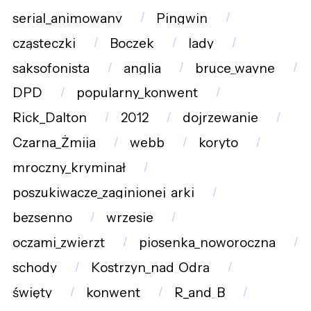
serial_animowany
Pingwin
cząsteczki
Boczek
lady
saksofonista
anglia
bruce_wayne
DPD
popularny_konwent
Rick_Dalton
2012
dojrzewanie
Czarna_Żmija
webb
koryto
mroczny_kryminał
poszukiwacze_zaginionej_arki
bezsenno
wrzesie
oczami_zwierzt
piosenka_noworoczna
schody
Kostrzyn_nad_Odrą
święty
konwent
R_and_B