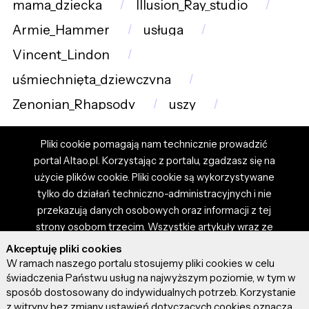
mama_dziecka
Illusion_Ray_studio
Armie_Hammer
usługa
Vincent_Lindon
uśmiechnięta_dziewczyna
Zenonian_Rhapsody
uszy
Pliki cookie pomagają nam technicznie prowadzić
portal Altao.pl. Korzystając z portalu, zgadzasz się na
użycie plików cookie. Pliki cookie są wykorzystywane
tylko do działań techniczno-administracyjnych i nie
przekazują danych osobowych oraz informacji z tej
strony osobom trzecim. Wszystkie artykuły wraz ze
zdjęciami i materiałami dostępnymi na portalu są
Akceptuję pliki cookies
własnością użytkowników. Administrator i właściciel
W ramach naszego portalu stosujemy pliki cookies w celu
portalu nie ponosi odpowiedzialności za tresci
świadczenia Państwu usług na najwyższym poziomie, w tym w
sposób dostosowany do indywidualnych potrzeb. Korzystanie
prezentowane przez autorów artykułów. Dodając
z witryny bez zmiany ustawień dotyczących cookies oznacza,