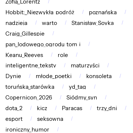
Zofia_Lorentz
Hobbit:_Niezwykła_podróż
poznańska
nadzieja
warto
Stanisław_Soyka
Craig_Gillespie
pan_lodowego_ogrodu_tom_i
Keanu_Reeves
role
inteligentne_teksty
maturzyści
Dynie
młode_poetki
konsoleta
toruńska_starówka
yd_tag
Copernicon_2026
Siódmy_syn
dota_2
kicz
Paracas
trzy_dni
esport
seksowna
ironiczny_humor