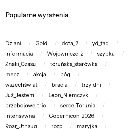
Popularne wyrażenia
Dziani
Gold
dota_2
yd_tag
informacja
Wojownicze_ż
szybka
Znaki_Czasu
toruńska_starówka
mecz
akcja
bóg
wszechświat
bracia
trzy_dni
Już_Jestem
Leon_Niemczyk
przebojowe_trio
serce_Torunia
intensywna
Copernicon_2026
Roar_Uthaug
rozp
maryjka