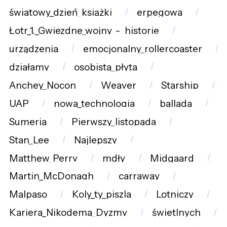
światowy_dzień_książki
erpegowa
Łotr_1._Gwiezdne_wojny_-_historie
urządzenia
emocjonalny_rollercoaster
działamy
osobista_płyta
Anchey_Nocon
Weaver
Starship
UAP
nowa_technologia
ballada
Sumeria
Pierwszy_listopada
Stan_Lee
Najlepszy
Matthew_Perry
mdły
Midgaard
Martin_McDonagh
carraway
Malpaso
Koly_ty_piszla
Lotniczy
Kariera_Nikodema_Dyzmy
świetlnych