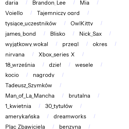
daria
Brandon_Lee
Mia
Voiello
Tajemniczy_ogrd
tysiące_uczestników
OwlKitty
james_bond
Blisko
Nick_Sax
wyjątkowy_wokal
przegl
okres
nirvana
Xbox_series_X
18_września
dzie!
wesele
kocio
nagrody
Tadeusz_Szymków
Man_of_La_Mancha
brutalna
1_kwietnia
30_tytułów
amerykańska
dreamworks
Plac_Zbawiciela
benzyna