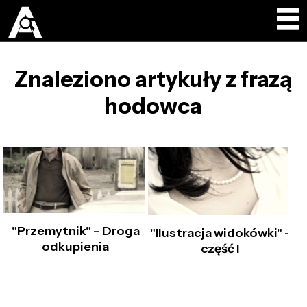
Znaleziono artykuły z frazą
hodowca
"Przemytnik" – Droga
"Ilustracja widokówki" -
odkupienia
część I