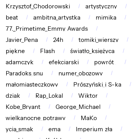
Krzysztof_Chodorowski
artystyczny
beat
ambitna_artystka
mimika
77._Primetime_Emmy_Awards
Javier_Pena
24h
tomiki_wierszy
piękne
Flash
światło_księżyca
adamczyk
efekciarski
powrót_
Paradoks_snu
numer_obozowy
małomiasteczkowy
Prószyński_i_S-ka
dziak
Rap_Lokal
Wiktor
Kobe_Bryant
George_Michael
wielkanocne_potrawy
MaKo
ycia_smak
ema
Imperium_zła