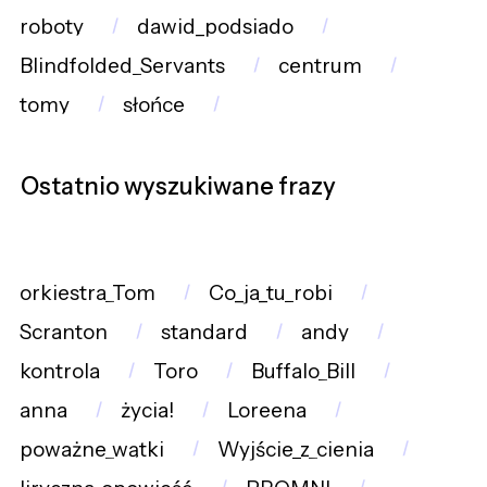
roboty
dawid_podsiado
Blindfolded_Servants
centrum
tomy
słońce
Ostatnio wyszukiwane frazy
orkiestra_Tom
Co_ja_tu_robi
Scranton
standard
andy
kontrola
Toro
Buffalo_Bill
anna
życia!
Loreena
poważne_wątki
Wyjście_z_cienia