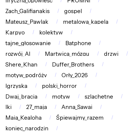
liryczna_opowieść
PROMNI
Zach_Galifianakis
gospel
Mateusz_Pawlak
metalowa_kapela
Karpyo
kolektyw
tajne_głosowanie
Batphone
rozwój_AI
Martwica_mózgu
drzwi
Shere_Khan
Duffer_Brothers
motyw_podróży
Orły_2026
Igrzyska
polski_horror
Dwaj_bracia
motyw
szlachetne
lki
27_maja
Anna_Sawai
Maia_Kealoha
Śpiewajmy_razem
koniec_narodzin