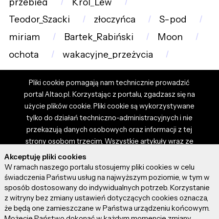
przebieg
Król_Lew
Teodor_Szacki
złoczyńca
S-pod
miriam
Bartek_Rabiński
Moon
ochota
wakacyjne_przeżycia
Pliki cookie pomagają nam technicznie prowadzić
portal Altao.pl. Korzystając z portalu, zgadzasz się na
użycie plików cookie. Pliki cookie są wykorzystywane
tylko do działań techniczno-administracyjnych i nie
przekazują danych osobowych oraz informacji z tej
strony osobom trzecim. Wszystkie artykuły wraz ze
zdjęciami i materiałami dostępnymi na portalu są
Akceptuję pliki cookies
własnością użytkowników. Administrator i właściciel
W ramach naszego portalu stosujemy pliki cookies w celu
portalu nie ponosi odpowiedzialności za tresci
świadczenia Państwu usług na najwyższym poziomie, w tym w
sposób dostosowany do indywidualnych potrzeb. Korzystanie
prezentowane przez autorów artykułów. Dodając
z witryny bez zmiany ustawień dotyczących cookies oznacza,
artykuł, zgadzasz się z regulaminem portalu oraz
że będą one zamieszczane w Państwa urządzeniu końcowym.
ponosisz odpowiedzialność za wszystkie materiały
Możecie Państwo dokonać w każdym momencie zmiany