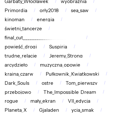
Garbaty_Włocławek
wyobraźnia
Primordia
orły2018
sea_saw
kinoman
energia
świetni_tancerze
final_cut_________________________
powieść_drogi
Suspiria
trudne_relacje
Jeremy_Strong
arcydzieło
muzyczna_opowie
kraina_czarw
Pułkownik_Kwiatkowski
Dark_Souls
ostre
Tom_pierwszy
przebojowo
The_Impossible_Dream
rogue
mały_ekran
VII_edycja
Planeta_X
Gjaladen
ycia_smak