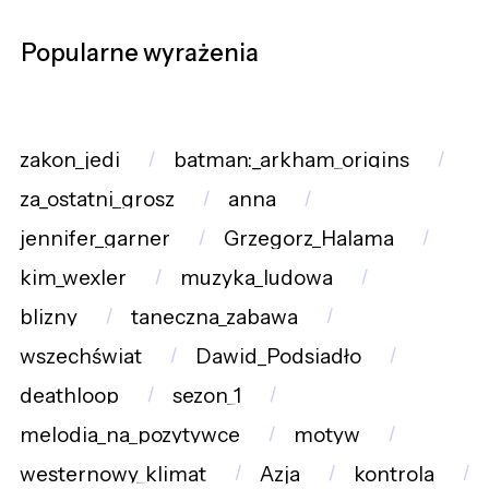
Popularne wyrażenia
zakon_jedi
batman:_arkham_origins
za_ostatni_grosz
anna
jennifer_garner
Grzegorz_Halama
kim_wexler
muzyka_ludowa
blizny
taneczna_zabawa
wszechświat
Dawid_Podsiadło
deathloop
sezon_1
melodia_na_pozytywce
motyw
westernowy_klimat
Azja
kontrola