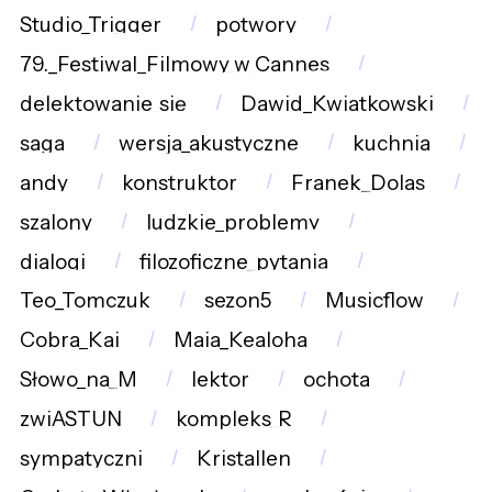
Studio_Trigger
potwory
79._Festiwal_Filmowy_w_Cannes
delektowanie_się
Dawid_Kwiatkowski
saga
wersja_akustyczne
kuchnia
andy
konstruktor
Franek_Dolas
szalony
ludzkie_problemy
dialogi
filozoficzne_pytania
Teo_Tomczuk
sezon5
Musicflow
Cobra_Kai
Maia_Kealoha
Słowo_na_M
lektor
ochota
zwiASTUN
kompleks_R
sympatyczni
Kristallen