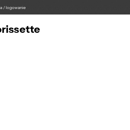
ga / logowanie
orissette