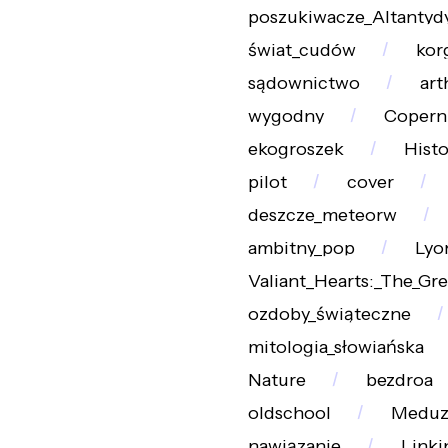
poszukiwacze_Altantyd
świat_cudów
kor
sądownictwo
art
wygodny
Copern
ekogroszek
Histo
pilot
cover
deszcze_meteorw
ambitny_pop
Lyo
Valiant_Hearts:_The_Gr
ozdoby_świąteczne
mitologia_słowiańska
Nature
bezdroa
oldschool
Meduz
nawiązanie
Linki