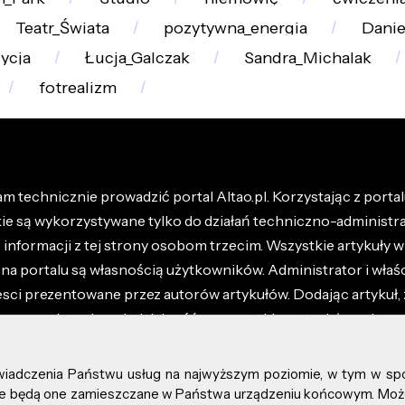
Teatr_Świata
pozytywna_energia
Danie
ycja
Łucja_Galczak
Sandra_Michalak
fotrealizm
m technicznie prowadzić portal Altao.pl. Korzystając z portalu
kie są wykorzystywane tylko do działań techniczno-administra
nformacji z tej strony osobom trzecim. Wszystkie artykuły wr
na portalu są własnością użytkowników. Administrator i właśc
esci prezentowane przez autorów artykułów. Dodając artykuł, 
z ponosisz odpowiedzialność za wszystkie materiały umieszc
óły dostępne w regulaminie portalu.
świadczenia Państwu usług na najwyższym poziomie, w tym w sp
kie prawa zastrzeżone.
, że będą one zamieszczane w Państwa urządzeniu końcowym. M