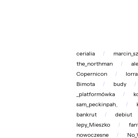
cerialia
marcin_sz
the_northman
al
Copernicon
lorr
Bimota
budy
_platformówka
k
sam_peckinpah_
bankrut
debiut
lepy_Mieszko
fan
nowoczesne
No_