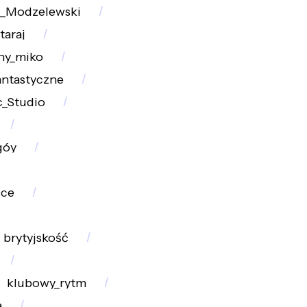
_Modzelewski
taraj
ny_miko
antastyczne
_Studio
góy
sce
brytyjskość
klubowy_rytm
a