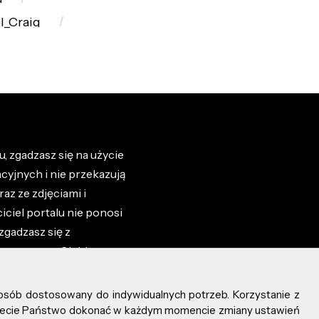
l_Craig
, zgadzasz się na użycie
cyjnych i nie przekazują
az ze zdjęciami i
iciel portalu nie ponosi
zgadzasz się z
zone przez Ciebie na
osób dostosowany do indywidualnych potrzeb. Korzystanie z
ożecie Państwo dokonać w każdym momencie zmiany ustawień