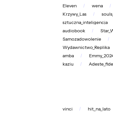
Eleven
wena
Krzywy_Las
souls
sztuczna_inteligencja
audiobook
Star_
Samozadowolenie
Wydawnictwo_Replika
amba
Emmy_202
kaziu
Adeste_fide
vinci
hit_na_lato