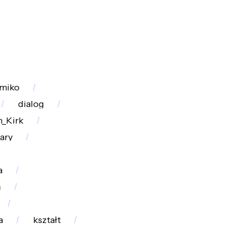
miko
dialog
n_Kirk
ary
a
ń
a
kształt