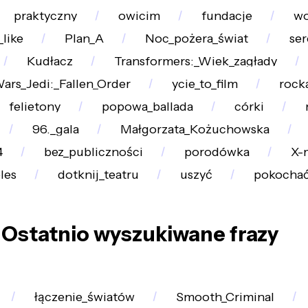
praktyczny
owicim
fundacje
wo
_like
Plan_A
Noc_pożera_świat
ser
Kudłacz
Transformers:_Wiek_zagłady
Wars_Jedi:_Fallen_Order
ycie_to_film
rock
felietony
popowa_ballada
córki
96._gala
Małgorzata_Kożuchowska
4
bez_publiczności
porodówka
X-
les
dotknij_teatru
uszyć
pokocha
Ostatnio wyszukiwane frazy
łączenie_światów
Smooth_Criminal