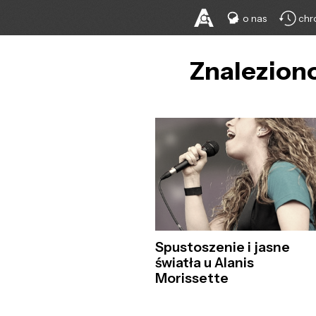
o nas
chr
Znaleziono
Spustoszenie i jasne
światła u Alanis
Morissette