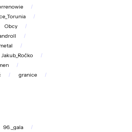
rrenowie
ce_Torunia
Obcy
androll
metal
Jakub_Roćko
men
ć
granice
96._gala