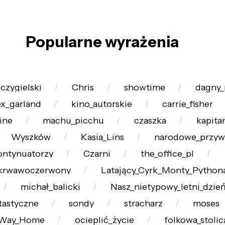
Popularne wyrażenia
czygielski
Chris
showtime
dagny_
ex_garland
kino_autorskie
carrie_fisher
aine
machu_picchu
czaszka
kapita
Wyszków
Kasia_Lins
narodowe_przyw
ontynuatorzy
Czarni
the_office_pl
krwawoczerwony
Latający_Cyrk_Monty_Python
michał_balicki
Nasz_nietypowy_letni_dzie
tastyczne
sondy
stracharz
moses
Way_Home
ocieplić_życie
folkowa_stolic