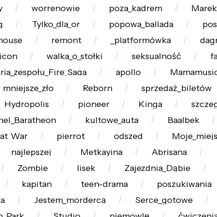
y
worrenowie
poza_kadrem
Marek
g
Tylko_dla_or
popowa_ballada
pos
house
remont
_platformówka
dag
icon
walka_o_stołki
seksualność
f
ria_zespołu_Fire_Saga
apollo
Mamamusic
mniejsze_zło
Reborn
sprzedaż_biletów
Hydropolis
pioneer
Kinga
szcze
nel_Baratheon
kultowe_auta
Baalbek
eat_War
pierrot
odszed
Moje_miej
najlepszej
Metkayina
Abrisana
Zombie
lisek
Zajezdnia_Dąbie
kapitan
teen-drama
poszukiwania
a
Jestem_mordercą
Serce_gotowe
n_Park
Studio
niemowlę
ćwiczeni