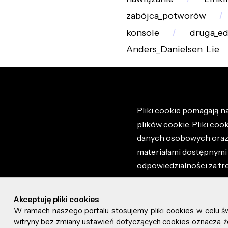
zabójca_potworów
konsole
druga_ed
Anders_Danielsen_Lie
Pliki cookie pomagają na
plików cookie. Pliki coo
danych osobowych oraz i
materiałami dostępnymi 
odpowiedzialności za tr
regulaminem portalu ora
stronie altao.pl. Szczeg
Akceptuję pliki cookies
W ramach naszego portalu stosujemy pliki cookies w celu 
© 2026 altao.pl. Wszyst
witryny bez zmiany ustawień dotyczących cookies oznacza