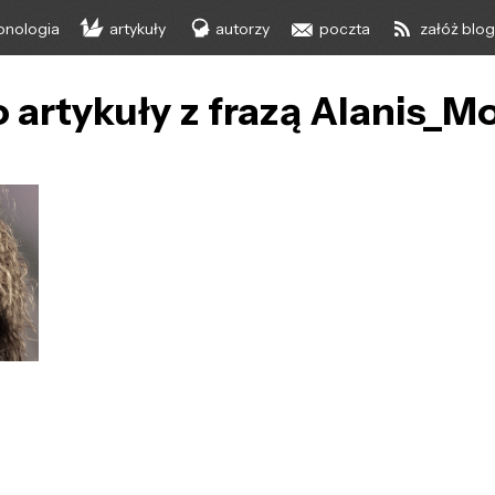
onologia
artykuły
autorzy
poczta
załóż blo
 artykuły z frazą Alanis_M