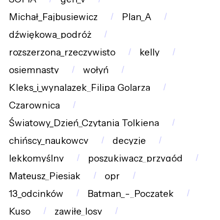
Michał_Fajbusiewicz
Plan_A
dźwiękowa_podróż
rozszerzona_rzeczywisto
kelly
osiemnasty
wołyń
Kleks_i_wynalazek_Filipa_Golarza
Czarownica
Światowy_Dzień_Czytania_Tolkiena
chińscy_naukowcy
decyzje
lekkomyślny
poszukiwacz_przygód
Mateusz_Piesiak
opr
13_odcinków
Batman_-_Początek
Kuso
zawiłe_losy