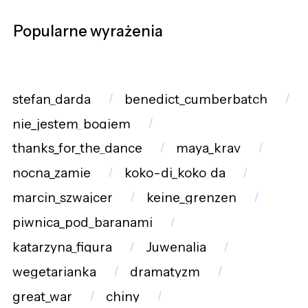
Popularne wyrażenia
stefan_darda
benedict_cumberbatch
nie_jestem_bogiem
thanks_for_the_dance
maya_krav
nocna_zamie
koko-di_koko_da
marcin_szwajcer
keine_grenzen
piwnica_pod_baranami
katarzyna_figura
Juwenalia
wegetarianka
dramatyzm
great_war
chiny