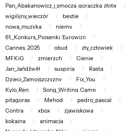
Pan_Abakanowicz_i_smocza_gorączka_złota
wigilijny_wieczór
bestie
nowa_muzyka
niemy
61._Konkurs_Piosenki_Eurowizji
Cannes_2025
obud
zły_człowiek
MFKiG
zmierzch
Cienie
Jan_Jańdźwiłł
suspiria
Rasta
Dzieci_Zamojszczyzny
Fix_You
Kylo_Ren
Song_Writing_Camp
pitagoras
Mehod
pedro_pascal
Contra
xbox
zjawiskowa
kokaina
animacja