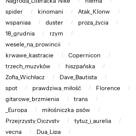
Nagroda_Literacka_Nike
niema
spider
kinomani
Atak_Klonw
wspaniaa
duster
proza_życia
18_grudnia
rzym
wesele_na_prowincji
krwawe_kastracje
Copernicon
trzech_muzyków
hiszpańska
Zofia_Wichłacz
Dave_Bautista
spot
prawdziwa_miłość
Florence
gitarowe_brzmienia
trans
_Europa
miłośniczka_psów
Przejrzysty_Ojczysty
tytuz_i_aurelia
vecna
Dua_Lipa