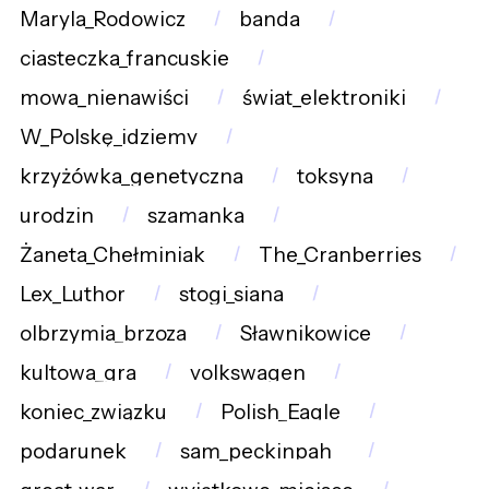
Maryla_Rodowicz
banda
ciasteczka_francuskie
mowa_nienawiści
świat_elektroniki
W_Polskę_idziemy
krzyżówka_genetyczna
toksyna
urodzin
szamanka
Żaneta_Chełminiak
The_Cranberries
Lex_Luthor
stogi_siana
olbrzymia_brzoza
Sławnikowice
kultowa_gra
volkswagen
koniec_związku
Polish_Eagle
podarunek
sam_peckinpah_