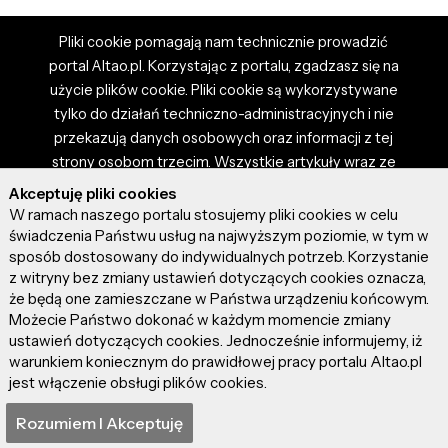
Pliki cookie pomagają nam technicznie prowadzić
portal Altao.pl. Korzystając z portalu, zgadzasz się na
użycie plików cookie. Pliki cookie są wykorzystywane
tylko do działań techniczno-administracyjnych i nie
przekazują danych osobowych oraz informacji z tej
strony osobom trzecim. Wszystkie artykuły wraz ze
zdjęciami i materiałami dostępnymi na portalu są
Akceptuję pliki cookies
własnością użytkowników. Administrator i właściciel
W ramach naszego portalu stosujemy pliki cookies w celu
portalu nie ponosi odpowiedzialności za tresci
świadczenia Państwu usług na najwyższym poziomie, w tym w
sposób dostosowany do indywidualnych potrzeb. Korzystanie
prezentowane przez autorów artykułów. Dodając
z witryny bez zmiany ustawień dotyczących cookies oznacza,
artykuł, zgadzasz się z regulaminem portalu oraz
że będą one zamieszczane w Państwa urządzeniu końcowym.
ponosisz odpowiedzialność za wszystkie materiały
Możecie Państwo dokonać w każdym momencie zmiany
umieszczone przez Ciebie na stronie altao.pl.
ustawień dotyczących cookies. Jednocześnie informujemy, iż
Szczegóły dostępne w regulaminie portalu.
warunkiem koniecznym do prawidłowej pracy portalu Altao.pl
jest włączenie obsługi plików cookies.
© 2026 altao.pl. Wszystkie prawa zastrzeżone.
Rozumiem I Akceptuję
0.069