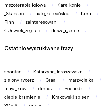
mezoterapia_igłowa
Kare_konie
_Skansen
auto_koreańskie
Kora
Finn
zainteresowani
Człowiek_ze_stali
dusza_i_serce
Ostatnio wyszukiwane frazy
spontan
Katarzyna_Jaroszewska
zielony_rycerz
Graal
marzycielka
maya_krav
doradz
Pochodz
ciepłe_brzmienie
Krakowski_spleen
SOFIA
gen_v