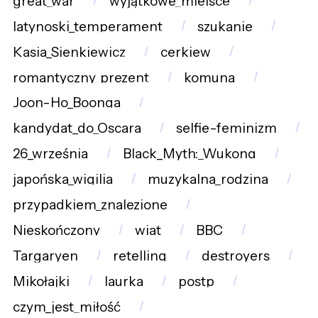
great_war
wyjątkowe_miejsce
latynoski_temperament
szukanie
Kasia_Sienkiewicz
cerkiew
romantyczny_prezent
komuna
Joon-Ho_Boonga
kandydat_do_Oscara
selfie-feminizm
26_września
Black_Myth:_Wukong
japońska_wigilia
muzykalna_rodzina
przypadkiem_znalezione
Nieskończony
wiat
BBC
Targaryen
retelling
destroyers
Mikołajki
laurka
postp
czym_jest_miłość