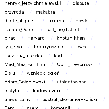
henryk_jerzy_chmielewski
dispute
przyroda
makabra
dante_alighieri
trauma
dawki
Joseph_Quinn
call_the_distant
pirac
Harvard
khotun_khan
jyn_erso
Frankynsztajn
owca
rodzinna_muzyka
kadr
Mad_Max_Fan_film
Colin_Trevorrow
Bielu
wzniecić_ogień
Adam_Gołębiewski
utalentowane
Instytut
kudowa-zdrj
uniwersalny
australijsko-amerykański
Berg
prem
komornik