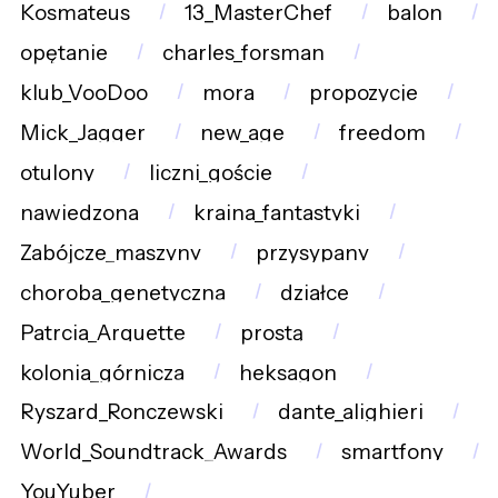
Kosmateus
13_MasterChef
balon
opętanie
charles_forsman
klub_VooDoo
mora
propozycje
Mick_Jagger
new_age
freedom
otulony
liczni_goście
nawiedzona
kraina_fantastyki
Zabójcze_maszyny
przysypany
choroba_genetyczna
działce
Patrcia_Arquette
prostą
kolonia_górnicza
heksagon
Ryszard_Ronczewski
dante_alighieri
World_Soundtrack_Awards
smartfony
YouYuber