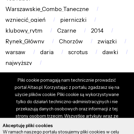
Warszawskie_Combo_Taneczne
wzniecić_ogień
pierniczki
klubowy_rytm
Czarne
2014
Rynek_Główny
Chorzów
związki
warsaw
daria
scrotus
dawki
najwyższy
Pliki cookie pomagają nam technicznie prowadzić
portal Altao.pl. Korzystając z portalu, zgadzasz się na
użycie plików cookie. Pliki cookie są wykorzystywane
tylko do działań techniczno-administracyjnych i nie
przekazują danych osobowych oraz informacji z tej
strony osobom trzecim. Wszystkie artykuły wraz ze
zdjęciami i materiałami dostępnymi na portalu są
Akceptuję pliki cookies
własnością użytkowników. Administrator i właściciel
W ramach naszego portalu stosujemy pliki cookies w celu