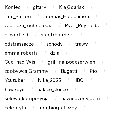
Koniec
gitary
Kia_Gdańsk
Tim_Burton
Tuomas_Holopainen
zabójcza_technologia
Ryan_Reynolds
cloverfield
star_treatment
odstraszacze
schody
trawy
emma_roberts
dzia
Cud_nad_Wis
grill_na_podczerwień
zdobywca_Grammy
Bugatti
Rio
Youtuber
Nike_2025
HBO
hawkeye
palące_słońce
solowa_kompozycja
nawiedzony_dom
celebryta
film_biograficzny