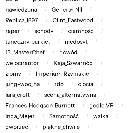
nawiedzona
Generał_Nil
Replica_1897
Clint_Eastwood
raper
schody
ciemność
taneczny_parkiet
niedosyt
13_MasterChef
dowód
welociraptor
Kaja_Szwarnóg
ziomy
Imperium_Rzymskie
jung-woo_ha
rdo
ciocia
lara_croft
scena_alternatywna
Frances_Hodgson_Burnett
gogle_VR
Inga_Mejer
Samotność
walka
dworzec
piękne_chwile