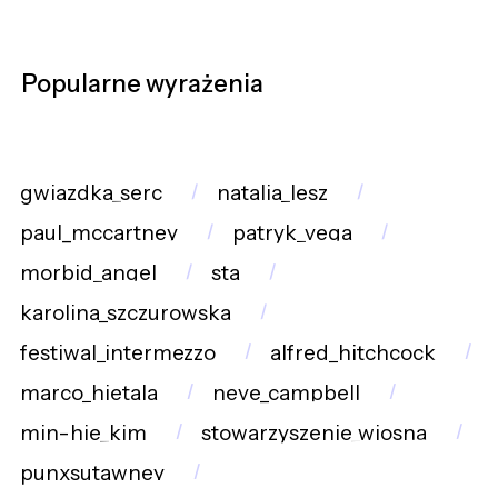
Popularne wyrażenia
gwiazdka_serc
natalia_lesz
paul_mccartney
patryk_vega
morbid_angel
sta
karolina_szczurowska
festiwal_intermezzo
alfred_hitchcock
marco_hietala
neve_campbell
min-hie_kim
stowarzyszenie_wiosna
punxsutawney