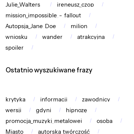
Julie_Walters_
ireneusz_czop
mission_impossible_-_fallout
Autopsja_Jane_Doe
milion
wniosku
wander
atrakcyjna
spoiler
Ostatnio wyszukiwane frazy
krytyka
informacji
zawodnicy
wersji
gdyni
hipnozę
promocja_muzyki_metalowej
osoba
Miasto
autorska_twórczość