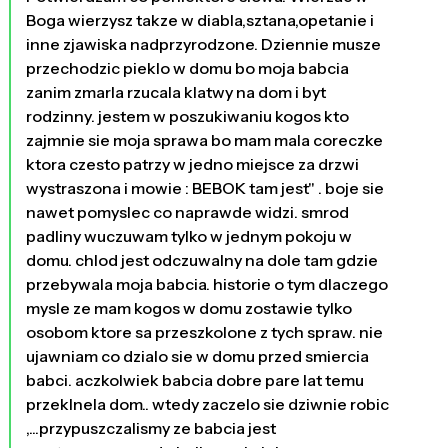
Boga wierzysz takze w diabla,sztana,opetanie i
inne zjawiska nadprzyrodzone. Dziennie musze
przechodzic pieklo w domu bo moja babcia
zanim zmarla rzucala klatwy na dom i byt
rodzinny. jestem w poszukiwaniu kogos kto
zajmnie sie moja sprawa bo mam mala coreczke
ktora czesto patrzy w jedno miejsce za drzwi
wystraszona i mowie : BEBOK tam jest" . boje sie
nawet pomyslec co naprawde widzi. smrod
padliny wuczuwam tylko w jednym pokoju w
domu. chlod jest odczuwalny na dole tam gdzie
przebywala moja babcia. historie o tym dlaczego
mysle ze mam kogos w domu zostawie tylko
osobom ktore sa przeszkolone z tych spraw. nie
ujawniam co dzialo sie w domu przed smiercia
babci. aczkolwiek babcia dobre pare lat temu
przeklnela dom.. wtedy zaczelo sie dziwnie robic
,...przypuszczalismy ze babcia jest