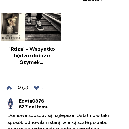
"Rdza" – Wszystko
będzie dobrze
Szymek…
0
(0)
Edyta0376
637 dni temu
Domowe sposoby są najlepsze! Ostatnio w taki
sposób odnowiłam starą, wielką szafę po babci,
co prawda ciężko było ją później wnieść do