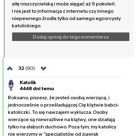
siłę niszczycielską i może sięgać aż 9 pokoleń.
I nie jest to informacja z internetu czy innego
niepewnego źrodła tylko od samego egzorcysty
katolickiego.
Dodaj opinię do tego komentarza
32
(90)
Katolik
4448 dni temu
Roksano, piszesz, że jesteś osobą wierzącą, i
jednocześnie o prześladującej Cię klątwie babci-
katoliczki. To się nawzajem wyklucza. Osoby
wierzące są niewrażliwe na klątwy, one działają
tylko na słabych duchowo. Poza tym, my katolicy
nie wierzymy w "specjalistów od zjawisk