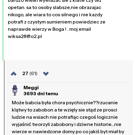
bardzo wielki wywiazac sie z klatw czy tez
opetan. sa to osoby slabsze,nie obrazajac
nikogo, ale wiara to cos silnego i nie kazdy
potrafi z czystym sumieniem powiedziec ze
naprawde wierzy w Boga ! . moj email
wiksa28@o2.pl
27
(61)
Meggi
3693 dni temu
Może babcia była chora psychicznie??rzucanie
klątwy to zabobon a te wzięly sie stąd ze prosci
ludzie na wsiach nie potrafiąc czegoś logicznie
wyjaśnić tworzyli zabobony i dziwne historie...nie
wierze w nawiedzone domy po co jakiś byt miał by