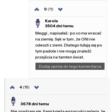
9
(11)
Karola
3504 dni temu
Meggi , napisałaś : po co ma wracać
na ziemię. Sęk w tym , że ONI nie
odeszli z ziemi. Dlatego tułają się po
tym padole i nie mogą znaleźć
przejścia na tamten świat.
Dodaj opinię do tego komentarza
4
(18)
3678 dni temu
Nie zgadzam się. Sami księża egzorcyści mówią, że