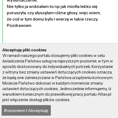
Nie tylko ja widziałam to np jak miotła lekko się
poruszyła, czy słysząłam różne głosy, więc wiem,
że coś w tym domu było i wierzę w takie rzeczy.
Pozdrawiam
Akceptuję pliki cookies
W ramach naszego portalu stosujemy pliki cookies w celu
świadczenia Państwu usług na najwyższym poziomie, w tym w
sposób dostosowany do indywidualnych potrzeb. Korzystanie
z witryny bez zmiany ustawień dotyczących cookies oznacza,
Popularne wyrażenia
że będą one zamieszczane w Państwa urządzeniu końcowym.
Możecie Państwo dokonać w każdym momencie zmiany
ustawień dotyczących cookies. Jednocześnie informujemy, iż
warunkiem koniecznym do prawidłowej pracy portalu Altao.pl
jest włączenie obsługi plików cookies.
dotknij_teatru
konwent
Rozumiem I Akceptuję
audioriver
zawał_serca
easttown