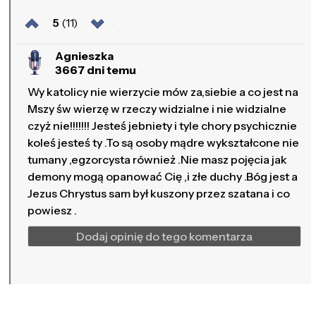
5
(11)
Agnieszka
3667 dni temu
Wy katolicy nie wierzycie mów za,siebie a co jest na
Mszy św wierzę w rzeczy widzialne i nie widzialne
czyż nie!!!!!!! Jesteś jebniety i tyle chory psychicznie
koleś jesteś ty .To są osoby mądre wykształcone nie
tumany ,egzorcysta również .Nie masz pojęcia jak
demony mogą opanować Cię ,i złe duchy .Bóg jest a
Jezus Chrystus sam był kuszony przez szatana i co
powiesz .
Dodaj opinię do tego komentarza