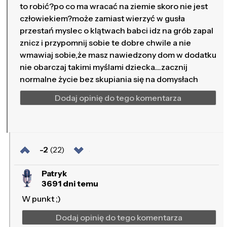
to robić?po co ma wracać na ziemie skoro nie jest
człowiekiem?może zamiast wierzyć w gusła
przestań myslec o klątwach babci idz na grób zapal
znicz i przypomnij sobie te dobre chwile a nie
wmawiaj sobie,że masz nawiedzony dom w dodatku
nie obarczaj takimi myślami dziecka....zacznij
normalne życie bez skupiania się na domysłach
Dodaj opinię do tego komentarza
-2
(22)
Patryk
3691 dni temu
W punkt ;)
Dodaj opinię do tego komentarza