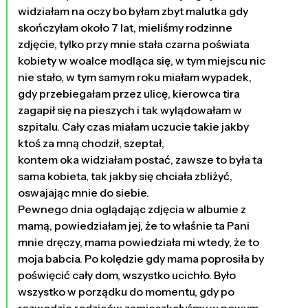
widziałam na oczy bo byłam zbyt malutka gdy
skończyłam około 7 lat, mieliśmy rodzinne
zdjęcie, tylko przy mnie stała czarna poświata
kobiety w woalce modląca się, w tym miejscu nic
nie stało, w tym samym roku miałam wypadek,
gdy przebiegałam przez ulicę, kierowca tira
zagapił się na pieszych i tak wylądowałam w
szpitalu. Cały czas miałam uczucie takie jakby
ktoś za mną chodził, szeptał,
kontem oka widziałam postać, zawsze to była ta
sama kobieta, tak jakby się chciała zbliżyć,
oswajając mnie do siebie.
Pewnego dnia oglądając zdjęcia w albumie z
mamą, powiedziałam jej, że to właśnie ta Pani
mnie dręczy, mama powiedziała mi wtedy, że to
moja babcia. Po kolędzie gdy mama poprosiła by
poświęcić cały dom, wszystko ucichło. Było
wszystko w porządku do momentu, gdy po
rozwodzie rodziców zamieszkałyśmy w nowym