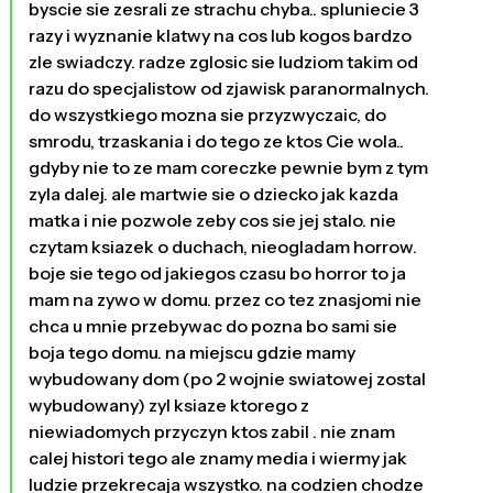
byscie sie zesrali ze strachu chyba.. spluniecie 3
razy i wyznanie klatwy na cos lub kogos bardzo
zle swiadczy. radze zglosic sie ludziom takim od
razu do specjalistow od zjawisk paranormalnych.
do wszystkiego mozna sie przyzwyczaic, do
smrodu, trzaskania i do tego ze ktos Cie wola..
gdyby nie to ze mam coreczke pewnie bym z tym
zyla dalej. ale martwie sie o dziecko jak kazda
matka i nie pozwole zeby cos sie jej stalo. nie
czytam ksiazek o duchach, nieogladam horrow.
boje sie tego od jakiegos czasu bo horror to ja
mam na zywo w domu. przez co tez znasjomi nie
chca u mnie przebywac do pozna bo sami sie
boja tego domu. na miejscu gdzie mamy
wybudowany dom (po 2 wojnie swiatowej zostal
wybudowany) zyl ksiaze ktorego z
niewiadomych przyczyn ktos zabil . nie znam
calej histori tego ale znamy media i wiermy jak
ludzie przekrecaja wszystko. na codzien chodze