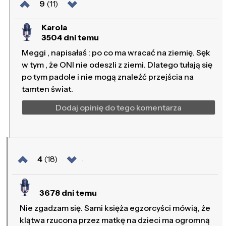
9
(11)
Karola
3504 dni temu
Meggi , napisałaś : po co ma wracać na ziemię. Sęk
w tym , że ONI nie odeszli z ziemi. Dlatego tułają się
po tym padole i nie mogą znaleźć przejścia na
tamten świat.
Dodaj opinię do tego komentarza
4
(18)
3678 dni temu
Nie zgadzam się. Sami księża egzorcyści mówią, że
klątwa rzucona przez matkę na dzieci ma ogromną