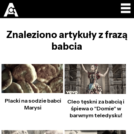
Znaleziono artykuły z frazą
babcia
Placki na sodzie babci
Cleo tęskni za babcią i
Marysi
śpiewa o "Domie" w
barwnym teledysku!