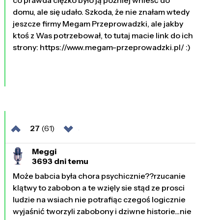
domu, ale się udało. Szkoda, że nie znałam wtedy
jeszcze firmy Megam Przeprowadzki, ale jakby
ktoś z Was potrzebował, to tutaj macie link do ich
strony: https://www.megam-przeprowadzki.pl/ :)
27
(61)
Meggi
3693 dni temu
Może babcia była chora psychicznie??rzucanie
klątwy to zabobon a te wzięly sie stąd ze prosci
ludzie na wsiach nie potrafiąc czegoś logicznie
wyjaśnić tworzyli zabobony i dziwne historie...nie