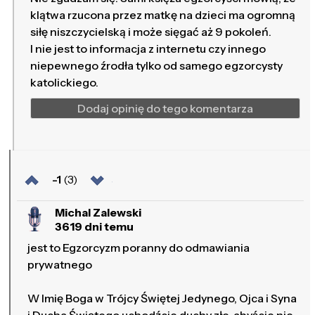
klątwa rzucona przez matkę na dzieci ma ogromną
siłę niszczycielską i może sięgać aż 9 pokoleń.
I nie jest to informacja z internetu czy innego
niepewnego źrodła tylko od samego egzorcysty
katolickiego.
Dodaj opinię do tego komentarza
-1
(3)
Michal Zalewski
3619 dni temu
jest to Egzorcyzm poranny do odmawiania
prywatnego
W Imię Boga w Trójcy Świętej Jedynego, Ojca i Syna