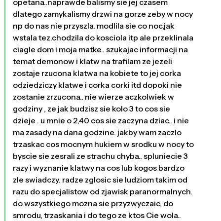
opetana..naprawde balismy sie jej czasem
dlatego zamykalismy drzwi na gorze zeby w nocy
np do nas nie przyszla. modlila sie co noc,jak
wstala tez.chodzila do kosciola itp ale przeklinala
ciagle dom i moja matke.. szukajac informacji na
temat demonow i klatw na trafilam ze jezeli
zostaje rzucona klatwa na kobiete to jej corka
odziedziczy klatwe i corka corki itd dopoki nie
zostanie zrzucona.. nie wierze aczkolwiek w
godziny , ze jak budzisz sie kolo 3 to cos sie
dzieje . u mnie o 2,40 cos sie zaczyna dziac.. i nie
ma zasady na dana godzine. jakby wam zaczlo
trzaskac cos mocnym hukiem w srodku w nocy to
byscie sie zesrali ze strachu chyba.. spluniecie 3
razy i wyznanie klatwy na cos lub kogos bardzo
zle swiadczy. radze zglosic sie ludziom takim od
razu do specjalistow od zjawisk paranormalnych.
do wszystkiego mozna sie przyzwyczaic, do
smrodu, trzaskania i do tego ze ktos Cie wola..