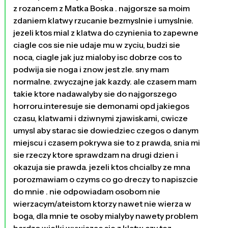
z rozancem z Matka Boska . najgorsze sa moim
zdaniem klatwy rzucanie bezmyslnie i umyslnie.
jezeli ktos mial z klatwa do czynienia to zapewne
ciagle cos sie nie udaje mu w zyciu, budzi sie
noca, ciagle jak juz mialoby isc dobrze cos to
podwija sie noga i znow jest zle. sny mam
normalne. zwyczajne jak kazdy. ale czasem mam
takie ktore nadawalyby sie do najgorszego
horroru.interesuje sie demonami opd jakiegos
czasu, klatwami i dziwnymi zjawiskami, cwicze
umysl aby starac sie dowiedziec czegos o danym
miejscu i czasem pokrywa sie to z prawda, snia mi
sie rzeczy ktore sprawdzam na drugi dzien i
okazuja sie prawda. jezeli ktos chcialby ze mna
porozmawiam o czyms co go dreczy to napiszcie
do mnie . nie odpowiadam osobom nie
wierzacym/ateistom ktorzy nawet nie wierza w
boga, dla mnie te osoby mialyby nawety problem