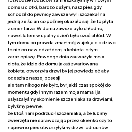
domu u ciotki, bardzo dużym, nasz pies gdy
schodził do piwnicy zawsze wył i szczekał na
jedną ze ścian co później okazało się, że to płyta
z cmentarza. W domu zawsze było chłodno,
nawet latem w upalny dzień było czuć chłód. W
tym domu co prawda zmarł mój wujek,ale o dziwo
to nie on nawiedzał dom, a kobieta, o tym
zaraz opiszę. Pewnego dnia zauważyła moja
ciota, że idzie do domu jakaś zwariowana
kobieta, otworzyła drzwi by jej powiedzieć aby
odeszła z naszej posesji
ale tam nikogo nie było, był jakiś czas spokój do
momentu gdy innym razem moja mama i ja
usłyszałyśmy skomlenie szczeniaka za drzwiami,
byłyśmy pewne,
że ktoś nam podrzucił szczeniaka, a że lubimy
zwierzęta nie sprawdzając przez okienko czy to
napewno pies otworzyłyśmy drzwi, odruchów