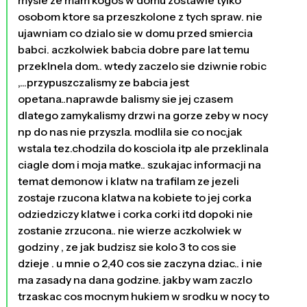
mysle ze mam kogos w domu zostawie tylko
osobom ktore sa przeszkolone z tych spraw. nie
ujawniam co dzialo sie w domu przed smiercia
babci. aczkolwiek babcia dobre pare lat temu
przeklnela dom.. wtedy zaczelo sie dziwnie robic
,...przypuszczalismy ze babcia jest
opetana..naprawde balismy sie jej czasem
dlatego zamykalismy drzwi na gorze zeby w nocy
np do nas nie przyszla. modlila sie co noc,jak
wstala tez.chodzila do kosciola itp ale przeklinala
ciagle dom i moja matke.. szukajac informacji na
temat demonow i klatw na trafilam ze jezeli
zostaje rzucona klatwa na kobiete to jej corka
odziedziczy klatwe i corka corki itd dopoki nie
zostanie zrzucona.. nie wierze aczkolwiek w
godziny , ze jak budzisz sie kolo 3 to cos sie
dzieje . u mnie o 2,40 cos sie zaczyna dziac.. i nie
ma zasady na dana godzine. jakby wam zaczlo
trzaskac cos mocnym hukiem w srodku w nocy to