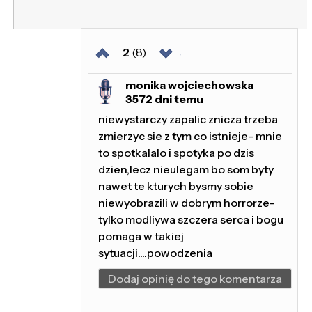
2
(8)
monika wojciechowska
3572 dni temu
niewystarczy zapalic znicza trzeba
zmierzyc sie z tym co istnieje- mnie
to spotkalalo i spotyka po dzis
dzien,lecz nieulegam bo som byty
nawet te kturych bysmy sobie
niewyobrazili w dobrym horrorze-
tylko modliywa szczera serca i bogu
pomaga w takiej
sytuacji....powodzenia
Dodaj opinię do tego komentarza