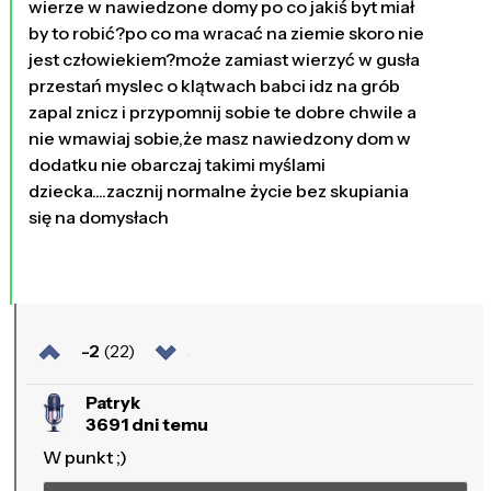
wierze w nawiedzone domy po co jakiś byt miał
by to robić?po co ma wracać na ziemie skoro nie
jest człowiekiem?może zamiast wierzyć w gusła
przestań myslec o klątwach babci idz na grób
zapal znicz i przypomnij sobie te dobre chwile a
nie wmawiaj sobie,że masz nawiedzony dom w
dodatku nie obarczaj takimi myślami
dziecka....zacznij normalne życie bez skupiania
się na domysłach
-2
(22)
Patryk
3691 dni temu
W punkt ;)