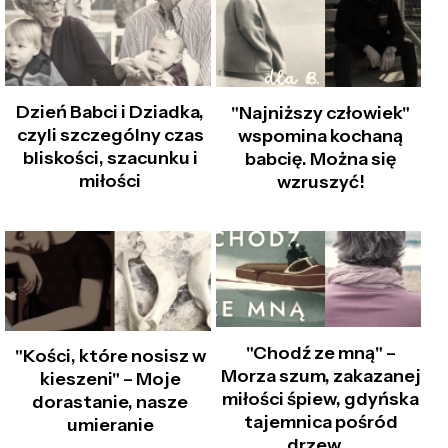
Dzień Babci i Dziadka,
"Najniższy człowiek"
czyli szczególny czas
wspomina kochaną
bliskości, szacunku i
babcię. Można się
miłości
wzruszyć!
"Chodź ze mną" –
"Kości, które nosisz w
Morza szum, zakazanej
kieszeni" – Moje
miłości śpiew, gdyńska
dorastanie, nasze
tajemnica pośród
umieranie
drzew…