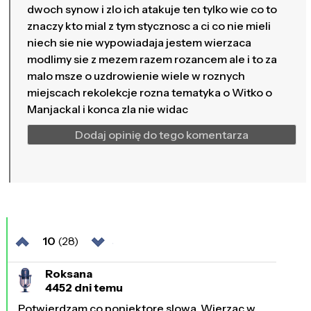
dwoch synow i zlo ich atakuje ten tylko wie co to
znaczy kto mial z tym stycznosc a ci co nie mieli
niech sie nie wypowiadaja jestem wierzaca
modlimy sie z mezem razem rozancem ale i to za
malo msze o uzdrowienie wiele w roznych
miejscach rekolekcje rozna tematyka o Witko o
Manjackal i konca zla nie widac
Dodaj opinię do tego komentarza
10
(28)
Roksana
4452 dni temu
Potwierdzam co poniektore slowa. Wierzac w