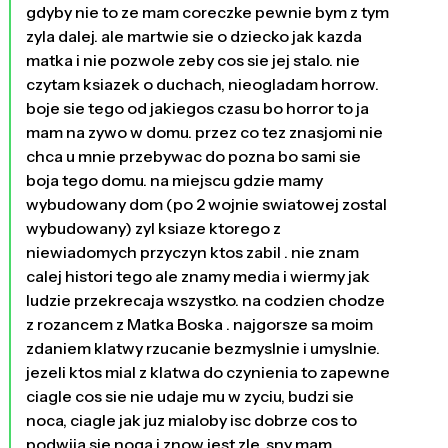
gdyby nie to ze mam coreczke pewnie bym z tym
zyla dalej. ale martwie sie o dziecko jak kazda
matka i nie pozwole zeby cos sie jej stalo. nie
czytam ksiazek o duchach, nieogladam horrow.
boje sie tego od jakiegos czasu bo horror to ja
mam na zywo w domu. przez co tez znasjomi nie
chca u mnie przebywac do pozna bo sami sie
boja tego domu. na miejscu gdzie mamy
wybudowany dom (po 2 wojnie swiatowej zostal
wybudowany) zyl ksiaze ktorego z
niewiadomych przyczyn ktos zabil . nie znam
calej histori tego ale znamy media i wiermy jak
ludzie przekrecaja wszystko. na codzien chodze
z rozancem z Matka Boska . najgorsze sa moim
zdaniem klatwy rzucanie bezmyslnie i umyslnie.
jezeli ktos mial z klatwa do czynienia to zapewne
ciagle cos sie nie udaje mu w zyciu, budzi sie
noca, ciagle jak juz mialoby isc dobrze cos to
podwija sie noga i znow jest zle. sny mam