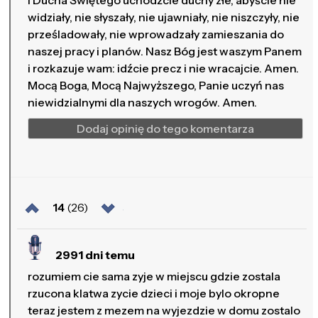
i Ducha Świętego uchodźcie duchy złe, abyście nie
widziały, nie słyszały, nie ujawniały, nie niszczyły, nie
prześladowały, nie wprowadzały zamieszania do
naszej pracy i planów. Nasz Bóg jest waszym Panem
i rozkazuje wam: idźcie precz i nie wracajcie. Amen.
Mocą Boga, Mocą Najwyższego, Panie uczyń nas
niewidzialnymi dla naszych wrogów. Amen.
Dodaj opinię do tego komentarza
14
(26)
2991 dni temu
rozumiem cie sama zyje w miejscu gdzie zostala
rzucona klatwa zycie dzieci i moje bylo okropne
teraz jestem z mezem na wyjezdzie w domu zostalo