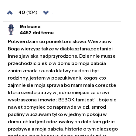
40
(104)
Roksana
4452 dni temu
Potwierdzam co poniektore slowa. Wierzac w
Boga wierzysz takze w diabla,sztana,opetanie i
inne zjawiska nadprzyrodzone. Dziennie musze
przechodzic pieklo w domu bo moja babcia
zanim zmarla rzucala klatwy na dom i byt
rodzinny. jestem w poszukiwaniu kogos kto
zajmnie sie moja sprawa bo mam mala coreczke
ktora czesto patrzy w jedno miejsce za drzwi
wystraszona i mowie : BEBOK tam jest" . boje sie
nawet pomyslec co naprawde widzi. smrod
padliny wuczuwam tylko w jednym pokoju w
domu. chlod jest odczuwalny na dole tam gdzie
przebywala moja babcia. historie o tym dlaczego