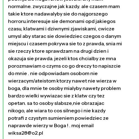
normalne. zwyczajne jak kazdy. ale czasem mam
takie ktore nadawalyby sie do najgorszego
horroru.interesuje sie demonami opd jakiegos
czasu, klatwami i dziwnymi zjawiskami, cwicze
umysl aby starac sie dowiedziec czegos o danym
miejscu i czasem pokrywa sie to z prawda, snia mi
sie rzeczy ktore sprawdzam na drugi dzien i
okazuja sie prawda. jezeli ktos chcialby ze mna
porozmawiam o czyms co go dreczy to napiszcie
do mnie . nie odpowiadam osobom nie
wierzacym/ateistom ktorzy nawet nie wierza w
boga, dla mnie te osoby mialyby nawety problem
bardzo wielki wywiazac sie z klatw czy tez
opetan. sa to osoby slabsze,nie obrazajac
nikogo, ale wiara to cos silnego i nie kazdy
potrafi z czystym sumieniem powiedziec ze
naprawde wierzy w Boga ! . moj email
wiksa28@o2.pl