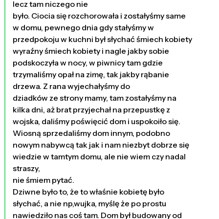
lecz tam niczego nie
było. Ciocia się rozchorowała i zostałyśmy same
w domu, pewnego dnia gdy stałyśmy w
przedpokoju w kuchni był słychać śmiech kobiety
wyraźny śmiech kobiety i nagle jakby sobie
podskoczyła w nocy, w piwnicy tam gdzie
trzymaliśmy opał na zimę, tak jakby rąbanie
drzewa. Z rana wyjechałyśmy do
dziadków ze strony mamy, tam zostałyśmy na
kilka dni, aż brat przyjechał na przepustkę z
wojska, daliśmy poświęcić dom i uspokoiło się.
Wiosną sprzedaliśmy dom innym, podobno
nowym nabywcą tak jak i nam niezbyt dobrze się
wiedzie w tamtym domu, ale nie wiem czy nadal
straszy,
nie śmiem pytać.
Dziwne było to, że to właśnie kobietę było
słychać, a nie np,wujka, myślę że po prostu
nawiedziło nas coś tam. Dom był budowany od