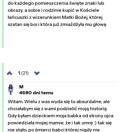
do każdego pomieszczenia święte znaki lub
obrazy, a sobie i rodzinie kupić w Kościele
łańcuszki z wizerunkiem Matki Bożej, której
szatan się boi i która już zmiażdżyła mu głowę
1
(21)
M
4680 dni temu
Witam. Wielu z was wyda się to absurdalne, ale
chciałabym się z wami podzielić moją historią.
Gdy byłam dzieckiem moja babka od strony ojca
powiedziała mojej mamie, że i tak umrę :) tak się
nie stało, po śmierci babci której nigdy nie