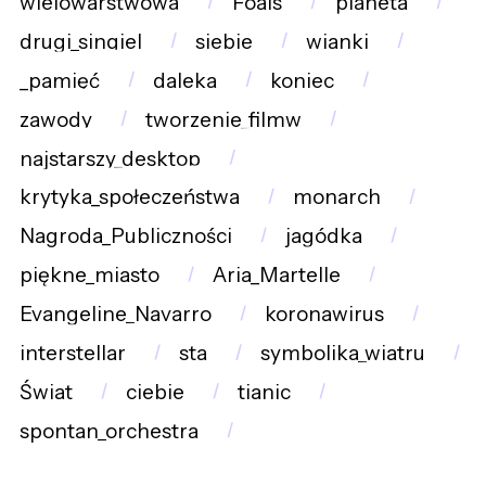
wielowarstwowa
Foals
planeta
drugi_singiel
siebie
wianki
_pamięć
daleka
koniec
zawody
tworzenie_filmw
najstarszy_desktop
krytyka_społeczeństwa
monarch
Nagroda_Publiczności
jagódka
piękne_miasto
Aria_Martelle
Evangeline_Navarro
koronawirus
interstellar
sta
symbolika_wiatru
Świat
ciebie
tianic
spontan_orchestra