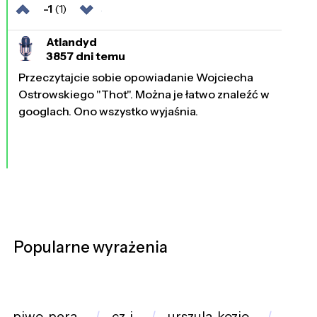
-1
(1)
Atlandyd
3857 dni temu
Przeczytajcie sobie opowiadanie Wojciecha
Ostrowskiego "Thot". Można je łatwo znaleźć w
googlach. Ono wszystko wyjaśnia.
Popularne wyrażenia
piwo_pera
cz_i
urszula_kozio