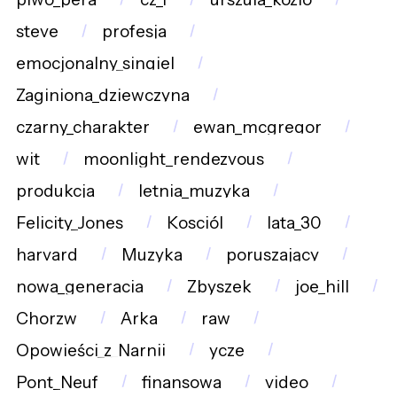
steve
profesja
emocjonalny_singiel
Zaginiona_dziewczyna
czarny_charakter
ewan_mcgregor
wit
moonlight_rendezvous
produkcja
letnia_muzyka
Felicity_Jones
Kosciól
lata_30
harvard
Muzyka
poruszający
nowa_generacja
Zbyszek
joe_hill
Chorzw
Arka
raw
Opowieści_z_Narnii
ycze
Pont_Neuf
finansowa
video