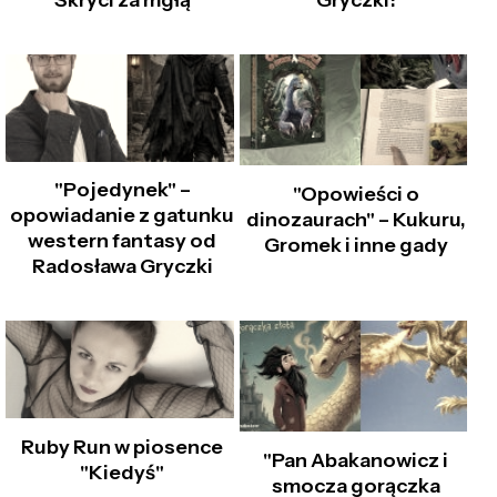
Skryci za mgłą
Gryczki!
"Pojedynek" –
"Opowieści o
opowiadanie z gatunku
dinozaurach" – Kukuru,
western fantasy od
Gromek i inne gady
Radosława Gryczki
Ruby Run w piosence
"Pan Abakanowicz i
"Kiedyś"
smocza gorączka