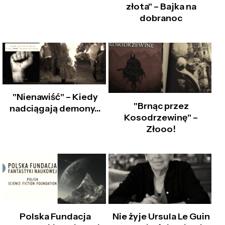
złota" – Bajka na
dobranoc
"Nienawiść" – Kiedy
"Brnąc przez
nadciągają demony…
Kosodrzewinę" –
Złooo!
Polska Fundacja
Nie żyje Ursula Le Guin