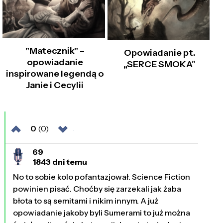
"Matecznik" –
Opowiadanie pt.
opowiadanie
„SERCE SMOKA”
inspirowane legendą o
Janie i Cecylii
0
(0)
69
1843 dni temu
No to sobie kolo pofantazjował. Science Fiction
powinien pisać. Choćby się zarzekali jak żaba
błota to są semitami i nikim innym. A już
opowiadanie jakoby byli Sumerami to już można