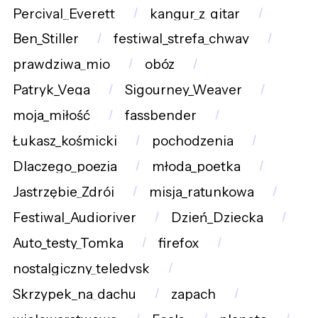
Percival_Everett
kangur_z_gitar
Ben_Stiller
festiwal_strefa_chway
prawdziwa_mio
obóz
Patryk_Vega
Sigourney_Weaver
moja_miłość
fassbender
Łukasz_kośmicki
pochodzenia
Dlaczego_poezja
młoda_poetka
Jastrzębie_Zdrój
misja_ratunkowa
Festiwal_Audioriver
Dzień_Dziecka
Auto_testy_Tomka
firefox
nostalgiczny_teledysk
Skrzypek_na_dachu
zapach