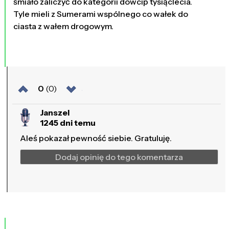
śmiało zaliczyć do kategorii dowcip tysiąclecia.
Tyle mieli z Sumerami wspólnego co wałek do
ciasta z wałem drogowym.
0
(0)
Janszel
1245 dni temu
Aleś pokazał pewność siebie. Gratuluję.
Dodaj opinię do tego komentarza