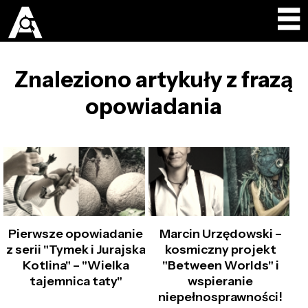
Znaleziono artykuły z frazą
opowiadania
Pierwsze opowiadanie
Marcin Urzędowski –
z serii "Tymek i Jurajska
kosmiczny projekt
Kotlina" – "Wielka
"Between Worlds" i
tajemnica taty"
wspieranie
niepełnosprawności!