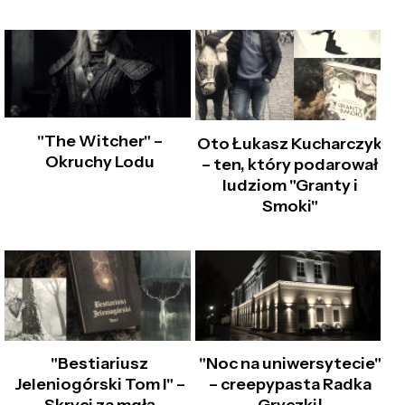
"The Witcher" –
Oto Łukasz Kucharczyk
Okruchy Lodu
– ten, który podarował
ludziom "Granty i
Smoki"
"Bestiariusz
"Noc na uniwersytecie"
Jeleniogórski Tom I" –
– creepypasta Radka