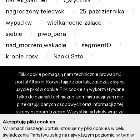
Bartek_Gärtner
7_stycznia
nagrodzony_teledysk
25_października
wypadkw
wielkanocne_zające
siebie
piwo_pera
nad_morzem_wakacje
segmentD
krople_rosy
Naoki_Sato
Pliki cookie pomagają nam technicznie prowadzić
portal Altao.pl. Korzystając z portalu, zgadzasz się na
użycie plików cookie. Pliki cookie są wykorzystywane
tylko do działań techniczno-administracyjnych i nie
przekazują danych osobowych oraz informacji z tej
strony osobom trzecim. Wszystkie artykuły wraz ze
zdjęciami i materiałami dostępnymi na portalu są
Akceptuję pliki cookies
własnością użytkowników. Administrator i właściciel
W ramach naszego portalu stosujemy pliki cookies w celu
portalu nie ponosi odpowiedzialności za tresci
świadczenia Państwu usług na najwyższym poziomie, w tym w