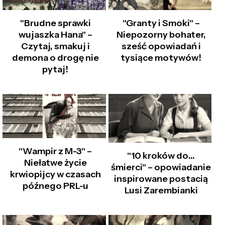
"Brudne sprawki
"Granty i Smoki" –
wujaszka Hana" –
Niepozorny bohater,
Czytaj, smakuj i
sześć opowiadań i
demona o drogę nie
tysiące motywów!
pytaj!
"Wampir z M-3" –
"10 kroków do…
Niełatwe życie
śmierci" – opowiadanie
krwiopijcy w czasach
inspirowane postacią
późnego PRL-u
Lusi Zarembianki