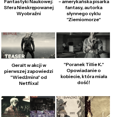
Fantastyki Naukowej:
– amerykańska pisarka
Sfera Nieskrępowanej
fantasy, autorka
Wyobraźni
słynnego cyklu
"Ziemiomorze"
"Poranek Tillie K."
Geralt w akcji w
Opowiadanie o
pierwszej zapowiedzi
kobiecie, która miała
"Wiedźmina" od
dość!
Netflixa!