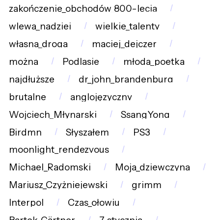
zakończenie_obchodów_800-lecia
wlewa_nadziej
wielkie_talenty
własna_droga
maciej_dejczer
można
Podlasie
młoda_poetka
najdłuższe
dr_john_brandenburg
brutalne
anglojęzyczny
Wojciech_Młynarski
SsangYong
Birdmn
Słyszałem
PS3
moonlight_rendezvous
Michael_Radomski
Moja_dziewczyna
Mariusz_Czyżniejewski
grimm
Interpol
Czas_ołowiu