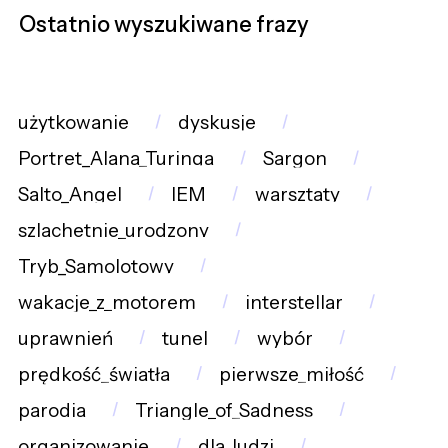
Ostatnio wyszukiwane frazy
użytkowanie
dyskusje
Portret_Alana_Turinga
Sargon
Salto_Angel
IEM
warsztaty
szlachetnie_urodzony
Tryb_Samolotowy
wakacje_z_motorem
interstellar
uprawnień
tunel
wybór
prędkość_światła
pierwsze_miłość
parodia
Triangle_of_Sadness
organizowanie
dla_ludzi