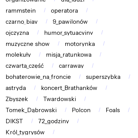
rammstein
operatora
czarno_biay
9_pawilonów
ojczyzna
humor_sytuacyjny
muzyczne_show
motorynka
molekuły
misja_ratunkowa
czwarta_część
carraway
bohaterowie_na_froncie
superszybka
astryda
koncert_Brathanków
Zbyszek
Twardowski
Tomek_Dąbrowski
Polcon
Foals
DIKST
72_godziny
Król_tygrysów