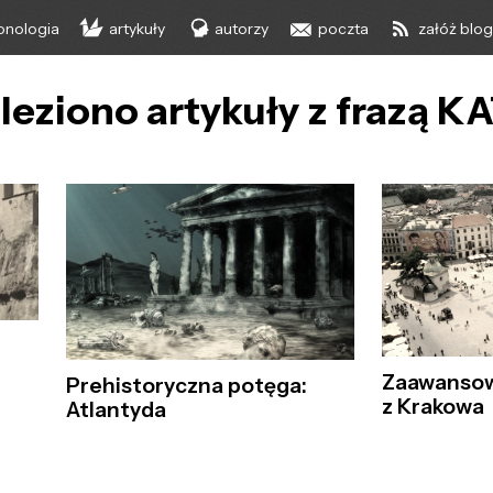
onologia
artykuły
autorzy
poczta
załóż blo
leziono artykuły z frazą K
Zaawansow
Prehistoryczna potęga:
z Krakowa
Atlantyda