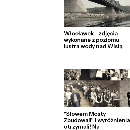
Włocławek - zdjęcia
wykonane z poziomu
lustra wody nad Wisłą
"Słowem Mosty
Zbudowali" i wyróżnieni
otrzymali! Na