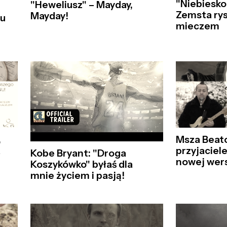
"Niebiesko
"Heweliusz" – Mayday,
Zemsta ry
Mayday!
su
mieczem
,
Msza Beat
a
przyjacie
Kobe Bryant: "Droga
nowej wers
Koszykówko" byłaś dla
mnie życiem i pasją!