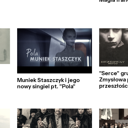
"Serce" gr
Zmysłowa 
Muniek Staszczyk i jego
przeszłośc
nowy singiel pt. "Pola"