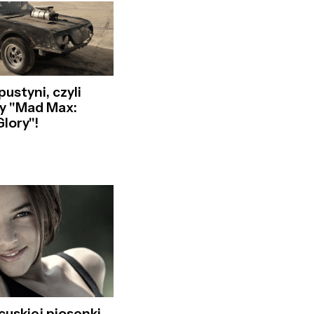
pustyni, czyli
y "Mad Max:
lory"!
cuskiej piosenki