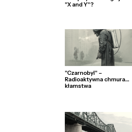
"X and Y"?
"Czarnobyl" –
Radioaktywna chmura…
kłamstwa