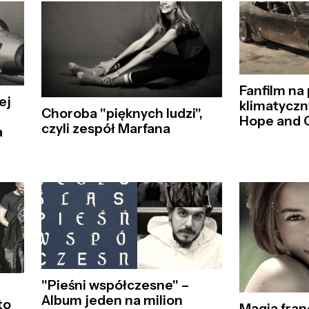
Fanfilm na 
ej
klimatyczn
Choroba "pięknych ludzi",
Hope and G
czyli zespół Marfana
a
"Pieśni współczesne" –
m
Album jeden na milion
to
Magia fran