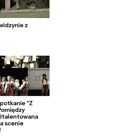
widzynie z
potkanie "Z
Pomiędzy
 Utalentowana
a scenie
!