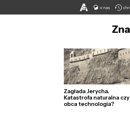
o nas
chr
Zna
Zagłada Jerycha.
Katastrofa naturalna czy
obca technologia?