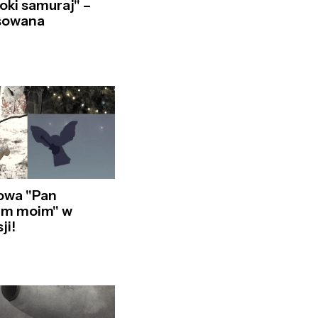
oki samuraj" –
sowana
owa "Pan
lem moim" w
ji!