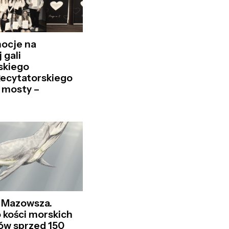
mocje na
 gali
skiego
Recytatorskiego
 mosty –
!
z Mazowsza.
 kości morskich
ów sprzed 150