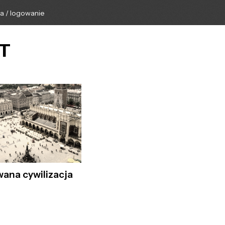
ga / logowanie
AT
ana cywilizacja