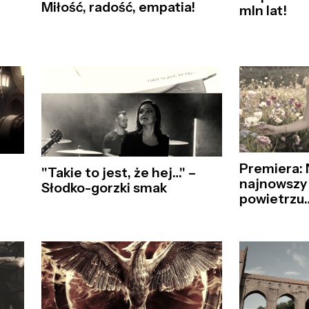
Miłość, radość, empatia!
mln lat!
Premiera: N
"Takie to jest, że hej…" –
najnowszy 
Słodko-gorzki smak
powietrzu