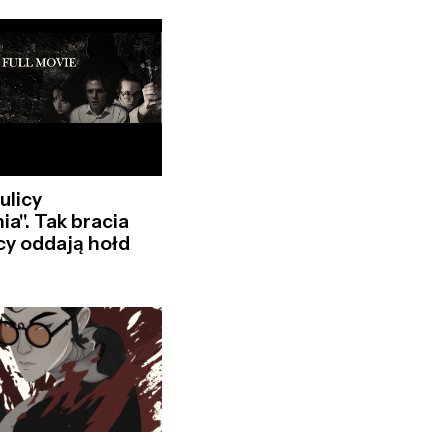
ulicy
ia". Tak bracia
y oddają hołd