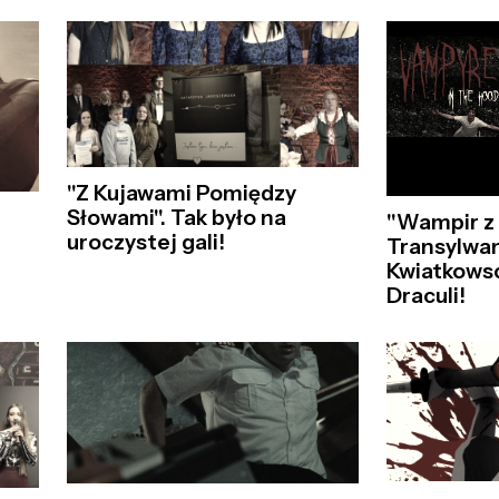
"Z Kujawami Pomiędzy
Słowami". Tak było na
"Wampir z 
uroczystej gali!
Transylwan
Kwiatkowsc
Draculi!