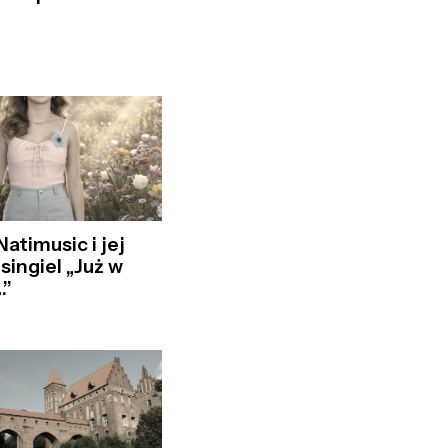
atimusic i jej
singiel „Już w
…”