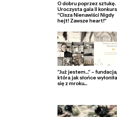
O dobru poprzez sztukę.
Uroczysta gala II konkur
"Cisza Nienawiści Nigdy
hejt! Zawsze heart!"
"Już jestem…" – fundacja
która jak słońce wyłonił
się z mroku...