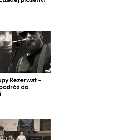
upy Rezerwat –
podróż do
i