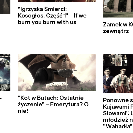
"Igrzyska Śmierci:
Kosogłos. Część 1" – If we
burn you burn with us
Zamek w K
zewnątrz
"Kot w Butach: Ostatnie
-
Ponowne s
życzenie" – Emerytura? O
Kujawami 
nie!
Słowami".
młodzież n
"Wahadła"