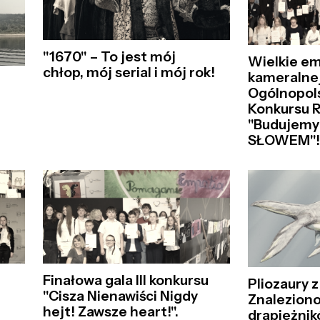
"1670" – To jest mój
Wielkie e
chłop, mój serial i mój rok!
kameralnej
Ogólnopol
Konkursu 
"Budujemy
SŁOWEM"
Finałowa gala III konkursu
Pliozaury 
a
"Cisza Nienawiści Nigdy
Znaleziono
hejt! Zawsze heart!".
drapieżnik