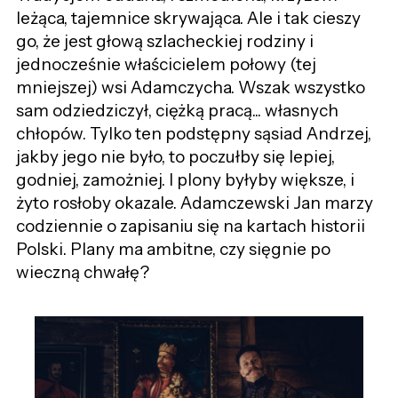
leżąca, tajemnice skrywająca.
Ale i tak cieszy
go, że jest
głową szlacheckiej rodziny i
jednocześnie właścicielem połowy (tej
mniejszej) wsi Adamczycha.
Wszak wszystko
sam odziedziczył, ciężką pracą... własnych
chłopów.
Tylko ten podstępny sąsiad Andrzej,
jakby jego nie było, to poczułby się lepiej,
godniej, zamożniej. I plony byłyby większe, i
żyto rosłoby okazale. Adamczewski Jan
marzy
codziennie o
zapisaniu się na kartach historii
Polski. Plany ma ambitne, czy sięgnie po
wieczną chwałę?