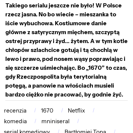
Takiego serialu jeszcze nie było! W Polsce
rzecz jasna. No bo wiecie – mieszanka to
iście wybuchowa. Kostiumowe danie
główne z satyrycznym mięchem, szczyptą
ostrej przyprawy i żyd… żytem. A w tym kotle
chłopów szlachcice gotują i tą chochlą w
lewo i prawo, pod nosem wąsy poprawiając i
się szczerze uśmiechając. Bo „1670” to czas,
gdy Rzeczpospolita była terytorialną
potęgą, a panowie na włościach musieli
bardzo ciężko nie pracować, by godnie żyć.
recenzja
1670
Netflix
komedia
mniniseral
serial komediowy
Bartłomiej Topa