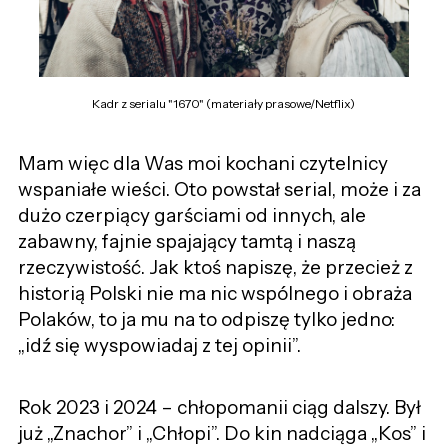
Kadr z serialu "1670" (materiały prasowe/Netflix)
Mam więc dla Was moi kochani czytelnicy
wspaniałe wieści. Oto powstał serial, może i za
dużo czerpiący garściami od innych, ale
zabawny, fajnie spajający tamtą i naszą
rzeczywistość. Jak ktoś napiszę, że przecież z
historią Polski nie ma nic wspólnego i obraża
Polaków, to ja mu na to odpiszę tylko jedno:
„idź się wyspowiadaj z tej opinii”.
Rok 2023 i 2024 – chłopomanii ciąg dalszy. Był
już „Znachor” i „Chłopi”. Do kin nadciąga „Kos” i