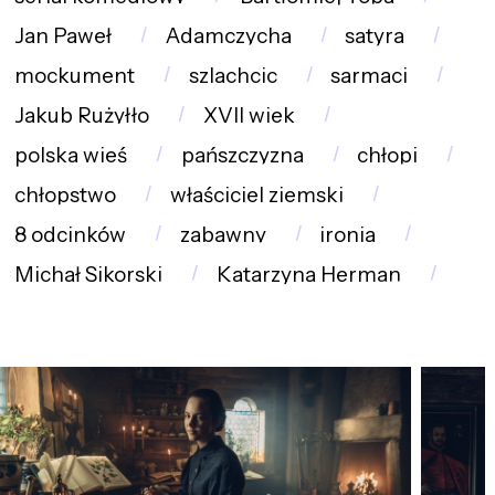
Jan Paweł
Adamczycha
satyra
mockument
szlachcic
sarmaci
Jakub Rużyłło
XVII wiek
polska wieś
pańszczyzna
chłopi
chłopstwo
właściciel ziemski
8 odcinków
zabawny
ironia
Michał Sikorski
Katarzyna Herman