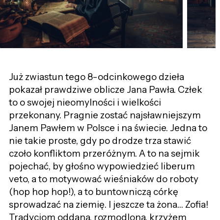
Już zwiastun tego 8-odcinkowego dzieła
pokazał prawdziwe oblicze Jana Pawła. Człek
to
o swojej nieomylności i wielkości
przekonany. Pragnie zostać najsławniejszym
Janem Pawłem w Polsce i na świecie. Jedna to
nie takie proste, gdy po drodze trza stawić
czoło konfliktom przeróżnym. A to
na
sejmik
pojechać
, by głośno wypowiedzieć liberum
veto, a to motyw
ować
wieśniaków
do roboty
(hop hop hop!), a to buntowniczą córkę
sprowadzać na ziemię. I jeszcze ta żona… Zofia!
Tradycjom oddana, rozmodlona, krzyżem