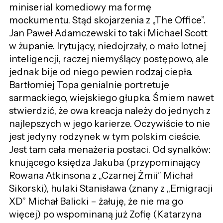
miniserial komediowy ma formę
mockumentu. Stąd skojarzenia z „The Office”.
Jan Paweł Adamczewski to taki Michael Scott
w żupanie. Irytujący, niedojrzały, o mało lotnej
inteligencji, raczej niemyślący postępowo, ale
jednak bije od niego pewien rodzaj ciepła.
Bartłomiej Topa genialnie portretuje
sarmackiego, wiejskiego głupka. Śmiem nawet
stwierdzić, że owa kreacja należy do jednych z
najlepszych w jego karierze. Oczywiście to nie
jest jedyny rodzynek w tym polskim cieście.
Jest tam cała menażeria postaci. Od synalków:
knującego księdza Jakuba (przypominający
Rowana Atkinsona z „Czarnej Żmii” Michał
Sikorski), hulaki Stanisława (znany z „Emigracji
XD” Michał Balicki – żałuję, że nie ma go
więcej) po wspominaną już Zofię (Katarzyna