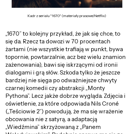
Kadr z serialu "1670" (materiały prasowe/Netflix)
„1670” to kolejny przykład, że jak się chce, to
się da. Rzecz ta dowozi w 70 procentach
żartami (nie wszystkie trafiają w punkt, bywa
topornie, powtarzalnie, acz bez wielu znamion
zażenowania), bawi się iskrzącymi od ironii
dialogami i grą słów. Szkoda tylko że jeszcze
bardziej nie sięga po odważniejsze chwyty
czarnej komedii czy abstrakcji „Monty
Pythona”. Lecz jakże dobrze wygląda. Zdjęcia i
oświetlenie, za które odpowiada Nils Croné
(„Teściowie 2”) powodują, że ma się wrażenie
obcowania nie z satyrą, a adaptacją
„Wiedźmina” skrzyżowaną z „Panem