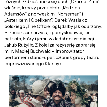
różnych. Gdzieś unosi się duch „Czarnej Żmii”
właśnie, kroczy przez błoto „Rodzina
Adamsów” z norweskim „Norseman” i
„Asterixem i Obelixem”. Darek Wasiak z
polskiego „The Offcie” oglądałby jak odurzony.
Przecież scenarzystą i pomysłodawcą jest
patriota, który i jemu wkładał do ust dialogi –
Jakub Rużyłło. Z kolei za reżyserię zabrał się
m.in. Maciej Buchwald – improwizator,
performer i stand-uper, członek grupy teatru
improwizowanego Klancyk.