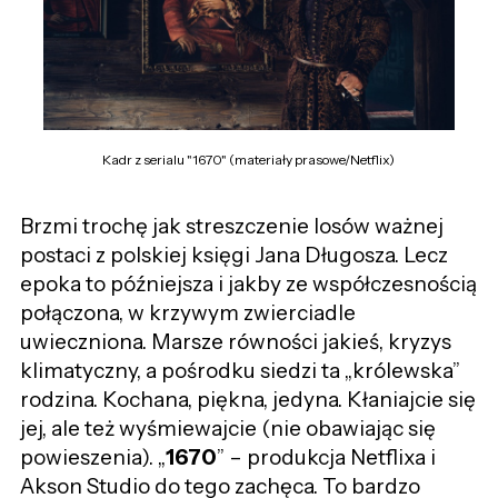
Kadr z serialu "1670" (materiały prasowe/Netflix)
Brzmi trochę jak streszczenie losów ważnej
postaci z polskiej księgi Jana Długosza. Lecz
epoka to późniejsza i jakby ze współczesnością
połączona, w krzywym zwierciadle
uwieczniona. Marsze równości jakieś, kryzys
klimatyczny, a pośrodku siedzi ta „królewska”
rodzina. Kochana, piękna, jedyna. Kłaniajcie się
jej, ale też wyśmiewajcie (nie obawiając się
powieszenia). „
1670
” – produkcja Netflixa i
Akson Studio do tego zachęca. To bardzo