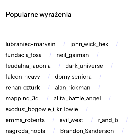
Popularne wyrażenia
lubraniec-marysin
john_wick_hex
fundacja_fosa
neil_gaiman
feudalna_japonia
dark_universe
falcon_heavy
domy_seniora
renan_ozturk
alan_rickman
mapping_3d
alita:_battle_angel
exodus:_bogowie_i_kr_lowie
emma_roberts
evil_west
r_and_b
nagroda_nobla
Brandon_Sanderson