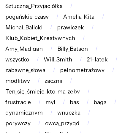
Sztuczna_Przyjaciółka
pogańskie_czasy
Amelia_Kita
Michał_Balicki
prawiczek
Klub_Kobiet_Kreatywnych
Amy_Madigan
Billy_Batson
wszystko
Will_Smith
21-latek
zabawne_słowa
pełnometrażowy
modlitwy
zacznij
Ten_się_śmieje_kto_ma_zęby
frustracje
myl
bas
baga
dynamicznym
wnuczka
porywczy
owca_przygd