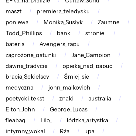
EPka_na_Dializie
Oultaw_Song
maszt
premiera_teledysku
poniewa
Monika_Susłyk
Zaumne
Todd_Phillips
bank
stronie:
bateria
Avengers_rapu
zagrożone_gatunki
Jane_Campion
dawne_tradycje
opieka_nad_papug
bracia_Sekielscy
Śmiej_się
medyczna
john_malkovich
poetycki_tekst
znaki
australia
Elton_John
George_Lucas
fleabag
Lilo_
łódzka_artystka
intymny_wokal
Rża
upa