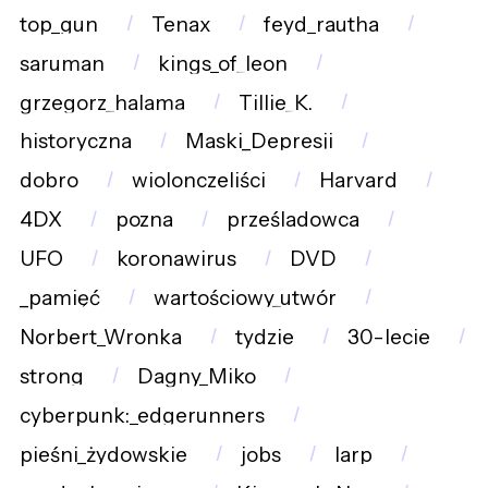
top_gun
Tenax
feyd_rautha
saruman
kings_of_leon
grzegorz_halama
Tillie_K.
historyczna
Maski_Depresji
dobro
wiolonczeliści
Harvard
4DX
pozna
prześladowca
UFO
koronawirus
DVD
_pamięć
wartościowy_utwór
Norbert_Wronka
tydzie
30-lecie
strong
Dagny_Miko
cyberpunk:_edgerunners
pieśni_żydowskie
jobs
larp