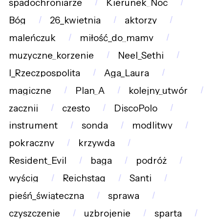
spadochroniarze
Kierunek_Noc
Bóg
26_kwietnia
aktorzy
maleńczuk
miłość_do_mamy
muzyczne_korzenie
Neel_Sethi
I_Rzeczpospolita
Aga_Laura
magiczne
Plan_A
kolejny_utwór
zacznij
czesto
DiscoPolo
instrument
sonda
modlitwy
pokraczny
krzywda
Resident_Evil
baga
podróż
wyścig
Reichstag
Santi
pieśń_świąteczna
sprawa
czyszczenie
uzbrojenie
sparta