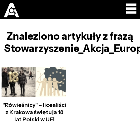
Znaleziono artykuły z frazą
Stowarzyszenie_Akcja_Euro
"Rówieśnicy" – licealiści
z Krakowa świętują 18
lat Polski w UE!