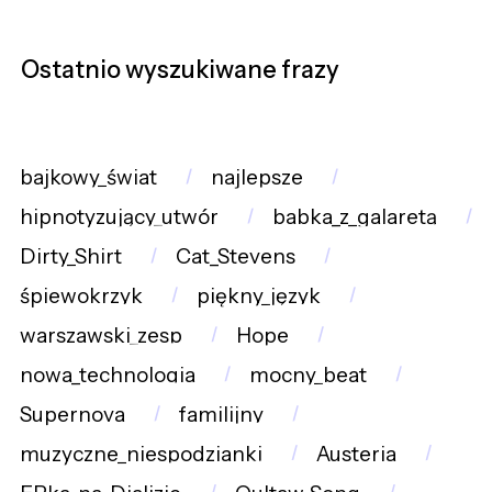
Ostatnio wyszukiwane frazy
bajkowy_świat
najlepsze
hipnotyzujący_utwór
babka_z_galaretą
Dirty_Shirt
Cat_Stevens
śpiewokrzyk
piękny_język
warszawski_zesp
Hope
nowa_technologia
mocny_beat
Supernova
familijny
muzyczne_niespodzianki
Austeria