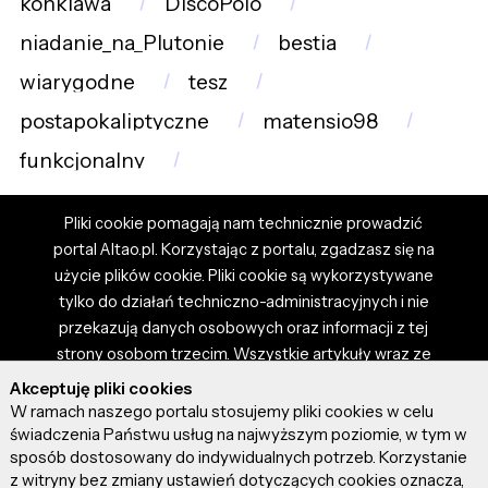
konklawa
DiscoPolo
niadanie_na_Plutonie
bestia
wiarygodne
tesz
postapokaliptyczne
matensio98
funkcjonalny
Pliki cookie pomagają nam technicznie prowadzić
portal Altao.pl. Korzystając z portalu, zgadzasz się na
użycie plików cookie. Pliki cookie są wykorzystywane
tylko do działań techniczno-administracyjnych i nie
przekazują danych osobowych oraz informacji z tej
strony osobom trzecim. Wszystkie artykuły wraz ze
zdjęciami i materiałami dostępnymi na portalu są
Akceptuję pliki cookies
własnością użytkowników. Administrator i właściciel
W ramach naszego portalu stosujemy pliki cookies w celu
portalu nie ponosi odpowiedzialności za tresci
świadczenia Państwu usług na najwyższym poziomie, w tym w
sposób dostosowany do indywidualnych potrzeb. Korzystanie
prezentowane przez autorów artykułów. Dodając
z witryny bez zmiany ustawień dotyczących cookies oznacza,
artykuł, zgadzasz się z regulaminem portalu oraz