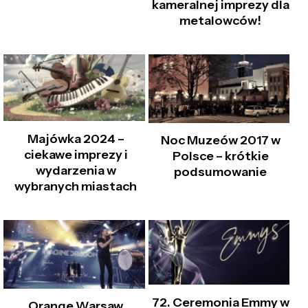
kameralnej imprezy dla
metalowców!
Majówka 2024 –
Noc Muzeów 2017 w
ciekawe imprezy i
Polsce – krótkie
wydarzenia w
podsumowanie
wybranych miastach
72. Ceremonia Emmy w
Orange Warsaw