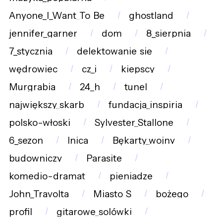
Anyone_I_Want_To_Be
ghostland
jennifer_garner
dom
8_sierpnia
7_stycznia
delektowanie_się
wędrowiec
cz_i
kiepscy
Murgrabia
24_h
tunel
największy_skarb
fundacja_inspiria
polsko-włoski
Sylvester_Stallone
6_sezon
lnica
Bękarty_wojny
budowniczy
Parasite
komedio-dramat
pieniadze
John_Travolta
Miasto_S
bożego
profil
gitarowe_solówki