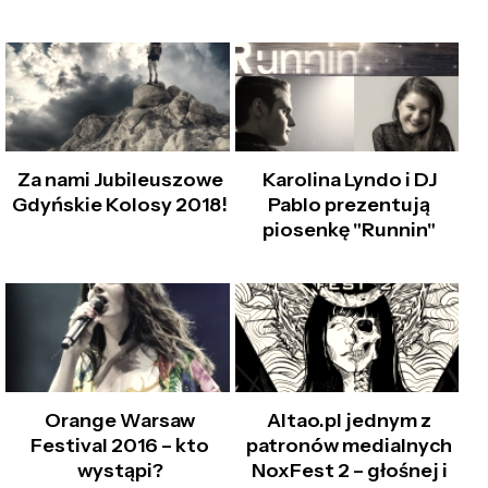
Za nami Jubileuszowe
Karolina Lyndo i DJ
Gdyńskie Kolosy 2018!
Pablo prezentują
piosenkę "Runnin"
Orange Warsaw
Altao.pl jednym z
Festival 2016 – kto
patronów medialnych
wystąpi?
NoxFest 2 – głośnej i