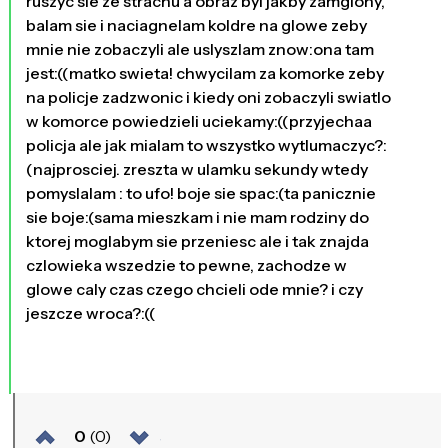
ruszyc sie ze strachu a obraz byl jakby zamglony,
balam sie i naciagnelam koldre na glowe zeby
mnie nie zobaczyli ale uslyszlam znow:ona tam
jest:((matko swieta! chwycilam za komorke zeby
na policje zadzwonic i kiedy oni zobaczyli swiatlo
w komorce powiedzieli uciekamy:((przyjechaa
policja ale jak mialam to wszystko wytlumaczyc?:
(najprosciej. zreszta w ulamku sekundy wtedy
pomyslalam : to ufo! boje sie spac:(ta panicznie
sie boje:(sama mieszkam i nie mam rodziny do
ktorej moglabym sie przeniesc ale i tak znajda
czlowieka wszedzie to pewne, zachodze w
glowe caly czas czego chcieli ode mnie? i czy
jeszcze wroca?:((
0
(0)