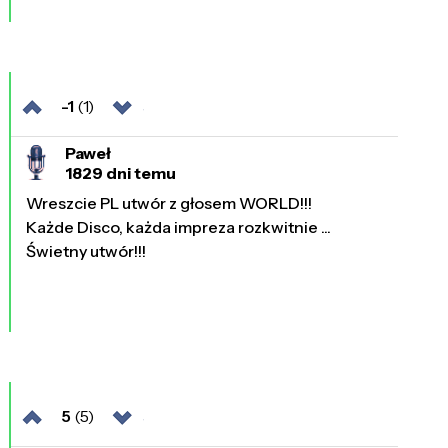
-1
(1)
Paweł
1829 dni temu
Wreszcie PL utwór z głosem WORLD!!!
Każde Disco, każda impreza rozkwitnie ...
Świetny utwór!!!
5
(5)