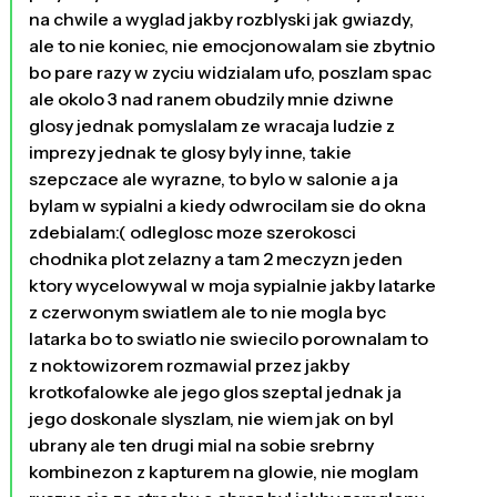
na chwile a wyglad jakby rozblyski jak gwiazdy,
ale to nie koniec, nie emocjonowalam sie zbytnio
bo pare razy w zyciu widzialam ufo, poszlam spac
ale okolo 3 nad ranem obudzily mnie dziwne
glosy jednak pomyslalam ze wracaja ludzie z
imprezy jednak te glosy byly inne, takie
szepczace ale wyrazne, to bylo w salonie a ja
bylam w sypialni a kiedy odwrocilam sie do okna
zdebialam:( odleglosc moze szerokosci
chodnika plot zelazny a tam 2 meczyzn jeden
ktory wycelowywal w moja sypialnie jakby latarke
z czerwonym swiatlem ale to nie mogla byc
latarka bo to swiatlo nie swiecilo porownalam to
z noktowizorem rozmawial przez jakby
krotkofalowke ale jego glos szeptal jednak ja
jego doskonale slyszlam, nie wiem jak on byl
ubrany ale ten drugi mial na sobie srebrny
kombinezon z kapturem na glowie, nie moglam