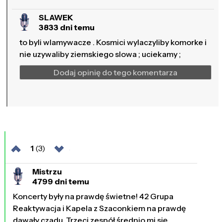
SLAWEK
3833 dni temu
to byli wlamywacze . Kosmici wylaczyliby komorke i
nie uzywaliby ziemskiego slowa ; uciekamy ;
Dodaj opinię do tego komentarza
1
(3)
Mistrzu
4799 dni temu
Koncerty były na prawdę świetne! 42 Grupa
Reaktywacja i Kapela z Szaconkiem na prawdę
dawały czadu. Trzeci zespół średnio mi się