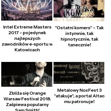
Intel Extreme Masters
"Ostatni komers" – Tak
2017 – pojedynek
intymnie, tak
najlepszych
hipnotycznie, tak
zawodników e-sportu w
tanecznie!
Katowicach
Metalowy NoxFest 3
Zbliża się Orange
"atakuje", a portal Altao
Warsaw Festival 2018.
mu patronuje!
Zaśpiewa popularny
Sam Smith!