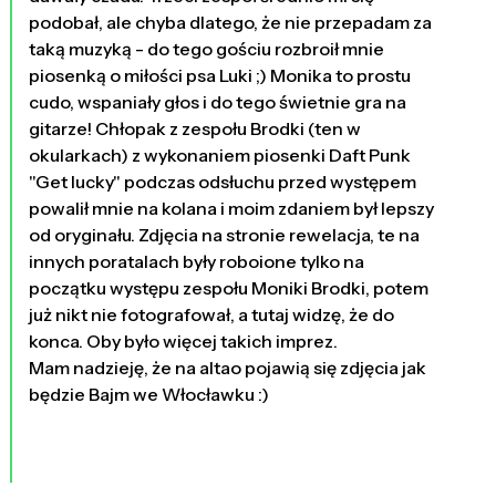
podobał, ale chyba dlatego, że nie przepadam za
taką muzyką - do tego gościu rozbroił mnie
piosenką o miłości psa Luki ;) Monika to prostu
cudo, wspaniały głos i do tego świetnie gra na
gitarze! Chłopak z zespołu Brodki (ten w
okularkach) z wykonaniem piosenki Daft Punk
"Get lucky" podczas odsłuchu przed występem
powalił mnie na kolana i moim zdaniem był lepszy
od oryginału. Zdjęcia na stronie rewelacja, te na
innych poratalach były roboione tylko na
początku występu zespołu Moniki Brodki, potem
już nikt nie fotografował, a tutaj widzę, że do
konca. Oby było więcej takich imprez.
Mam nadzieję, że na altao pojawią się zdjęcia jak
będzie Bajm we Włocławku :)