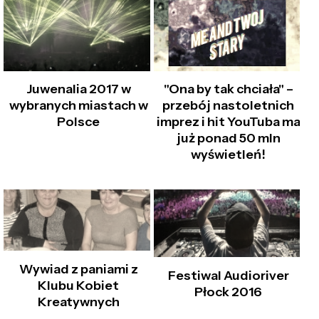
Juwenalia 2017 w
"Ona by tak chciała" –
wybranych miastach w
przebój nastoletnich
Polsce
imprez i hit YouTuba ma
już ponad 50 mln
wyświetleń!
Wywiad z paniami z
Festiwal Audioriver
Klubu Kobiet
Płock 2016
Kreatywnych