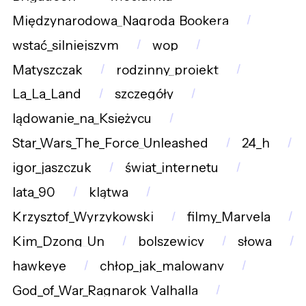
Międzynarodowa_Nagroda_Bookera
wstać_silniejszym
wop
Matyszczak
rodzinny_projekt
La_La_Land
szczegóły
lądowanie_na_Księżycu
Star_Wars_The_Force_Unleashed
24_h
igor_jaszczuk
świat_internetu
lata_90
klątwa
Krzysztof_Wyrzykowski
filmy_Marvela
Kim_Dzong_Un
bolszewicy
słowa
hawkeye
chłop_jak_malowany
God_of_War_Ragnarok_Valhalla