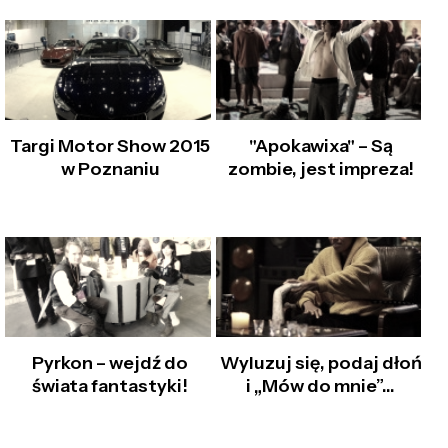
Targi Motor Show 2015
"Apokawixa" – Są
w Poznaniu
zombie, jest impreza!
Pyrkon – wejdź do
Wyluzuj się, podaj dłoń
świata fantastyki!
i „Mów do mnie”...