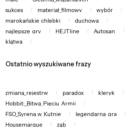
sukces
materiał_filmowy
wybór
marokańskie_chlebki
duchowa
najlepsze_gry
HEJTline
Autosan
klątwa
Ostatnio wyszukiwane frazy
zmiana_rejestrw
paradox
kleryk
Hobbit:_Bitwa_Pięciu_Armii
FSO_Syrena_w_Kutnie
legendarna_gra
Housemarque
ząb