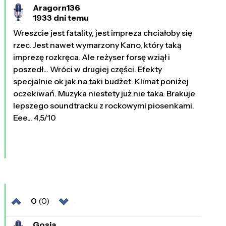
Aragorn136
1933 dni temu
Wreszcie jest fatality, jest impreza chciałoby się
rzec. Jest nawet wymarzony Kano, który taką
imprezę rozkręca. Ale reżyser forsę wziął i
poszedł... Wróci w drugiej części. Efekty
specjalnie ok jak na taki budżet. Klimat poniżej
oczekiwań. Muzyka niestety już nie taka. Brakuje
lepszego soundtracku z rockowymi piosenkami.
Eee... 4,5/10
0
(0)
Gosia