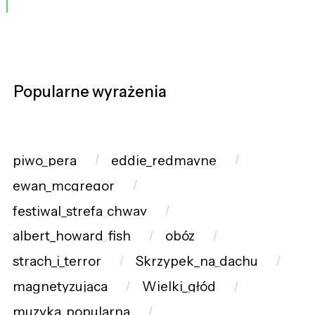
Popularne wyrażenia
piwo_pera
eddie_redmayne
ewan_mcgregor
festiwal_strefa_chway
albert_howard_fish
obóz
strach_i_terror
Skrzypek_na_dachu
magnetyzująca
Wielki_głód
muzyka_popularna