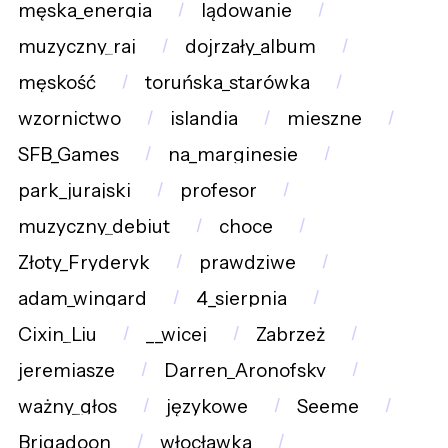
męska_energia
lądowanie
muzyczny_raj
dojrzały_album
męskość
toruńska_starówka
wzornictwo
islandia
mieszne
SFB_Games
na_marginesie
park_jurajski
profesor
muzyczny_debiut
choce
Złoty_Fryderyk
prawdziwe
adam_wingard
4_sierpnia
Cixin_Liu
__wicej
Zabrzeż
jeremiasze
Darren_Aronofsky
ważny_głos
językowe
Seeme
Brigadoon
włocławka