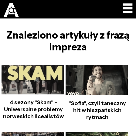
Znaleziono artykuły z frazą
impreza
4 sezony "Skam" –
"Sofia", czyli taneczny
Uniwersalne problemy
hit w hiszpańskich
norweskich licealistów
rytmach