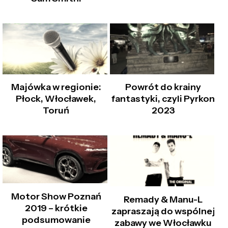
Majówka w regionie:
Powrót do krainy
Płock, Włocławek,
fantastyki, czyli Pyrkon
Toruń
2023
Motor Show Poznań
Remady & Manu-L
2019 – krótkie
zapraszają do wspólnej
podsumowanie
zabawy we Włocławku