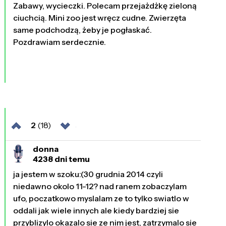
Zabawy, wycieczki. Polecam przejażdżkę zieloną
ciuchcią. Mini zoo jest wręcz cudne. Zwierzęta
same podchodzą, żeby je pogłaskać.
Pozdrawiam serdecznie.
2
(18)
donna
4238 dni temu
ja jestem w szoku:(30 grudnia 2014 czyli
niedawno okolo 11-12? nad ranem zobaczylam
ufo, poczatkowo myslalam ze to tylko swiatlo w
oddali jak wiele innych ale kiedy bardziej sie
przyblizylo okazalo sie ze nim jest, zatrzymalo sie