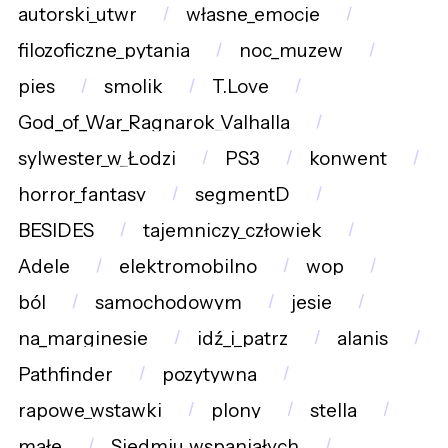
autorski_utwr
własne_emocje
filozoficzne_pytania
noc_muzew
pies
smolik
T.Love
God_of_War_Ragnarok_Valhalla
sylwester_w_Łodzi
PS3
konwent
horror_fantasy
segmentD
BESIDES
tajemniczy_człowiek
Adele
elektromobilno
wop
ból
samochodowym
jesie
na_marginesie
idź_i_patrz
alanis
Pathfinder
pozytywna
rapowe_wstawki
plony
stella
małe
Siedmiu_wspaniałych