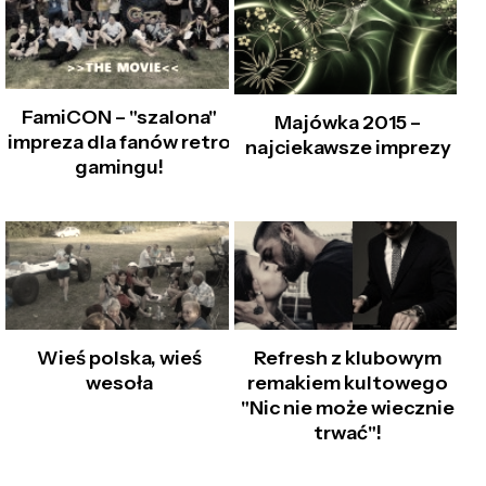
FamiCON – "szalona"
Majówka 2015 –
impreza dla fanów retro
najciekawsze imprezy
gamingu!
Wieś polska, wieś
Refresh z klubowym
wesoła
remakiem kultowego
"Nic nie może wiecznie
trwać"!