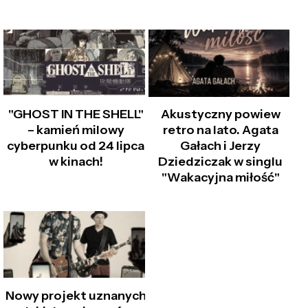
"GHOST IN THE SHELL"
Akustyczny powiew
– kamień milowy
retro na lato. Agata
cyberpunku od 24 lipca
Gałach i Jerzy
w kinach!
Dziedziczak w singlu
"Wakacyjna miłość"
Nowy projekt uznanych