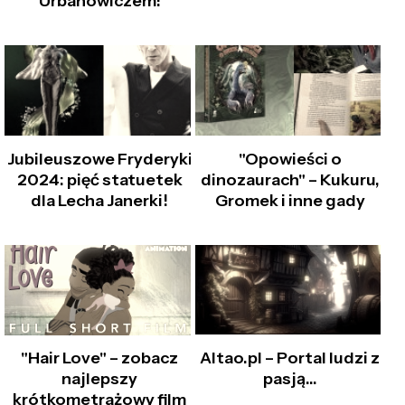
Urbanowiczem!
Jubileuszowe Fryderyki
"Opowieści o
2024: pięć statuetek
dinozaurach" – Kukuru,
dla Lecha Janerki!
Gromek i inne gady
Altao.pl – Portal ludzi z
"Hair Love" – zobacz
pasją...
najlepszy
krótkometrażowy film