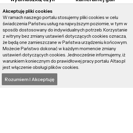
szczerze o Pyrkonie
Ogólnopolskiego
Akceptuję pliki cookies
2024
Konkursu
W ramach naszego portalu stosujemy pliki cookies w celu
Recytatorskiego
świadczenia Państwu usług na najwyższym poziomie, w tym w
"Budujemy mosty –
sposób dostosowany do indywidualnych potrzeb. Korzystanie
SŁOWEM"!
z witryny bez zmiany ustawień dotyczących cookies oznacza,
że będą one zamieszczane w Państwa urządzeniu końcowym.
Możecie Państwo dokonać w każdym momencie zmiany
ustawień dotyczących cookies. Jednocześnie informujemy, iż
warunkiem koniecznym do prawidłowej pracy portalu Altao.pl
jest włączenie obsługi plików cookies.
Rozumiem I Akceptuję
Magiczny i kameralny
Wieczór z Janem
koncert – Halina
Nowickim. Promocja
Mlynkova zaczarowała
książki "Szczęśliwy
filmowymi piosenkami!
Bałagan"