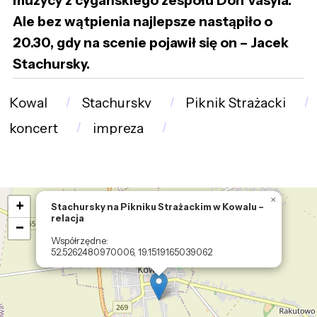
muzycy z cygańskiego zespołu Don Vasyla.
Ale bez wątpienia najlepsze nastąpiło o
20.30, gdy na scenie pojawił się on – Jacek
Stachursky.
Kowal
Stachursky
Piknik Strażacki
koncert
impreza
Loading map ....
×
+
Stachursky na Pikniku Strażackim w Kowalu –
relacja
−
Współrzędne:
52.5262480970006, 19.1519165039062