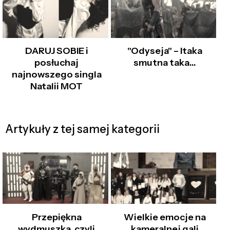
DARUJ SOBIE i
"Odyseja" – Itaka
posłuchaj
smutna taka…
najnowszego singla
Natalii MOT
Artykuły z tej samej kategorii
Przepiękna
Wielkie emocje na
wydmuszka, czyli
kameralnej gali