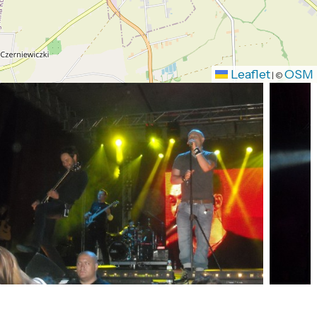
Leaflet
OSM
|
©