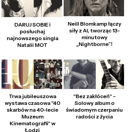
Neill Blomkamp łączy
DARUJ SOBIE i
siły z AI, tworząc 13-
posłuchaj
minutowy
najnowszego singla
„Nightborne”!
Natalii MOT
Trwa jubileuszowa
"Bez zakłóceń" –
wystawa czasowa "40
Solowy album o
skarbów na 40-lecie
świadomym czerpaniu
Muzeum
radości z życia
Kinematografii" w
Łodzi