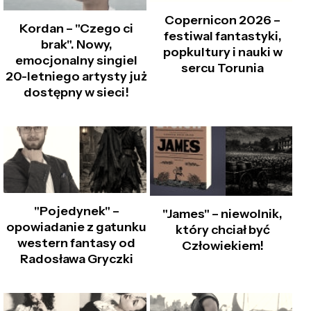
Copernicon 2026 –
Kordan – "Czego ci
festiwal fantastyki,
brak". Nowy,
popkultury i nauki w
emocjonalny singiel
sercu Torunia
20-letniego artysty już
dostępny w sieci!
"Pojedynek" –
"James" – niewolnik,
opowiadanie z gatunku
który chciał być
western fantasy od
Człowiekiem!
Radosława Gryczki