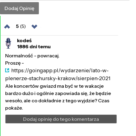
5
(5)
kodeś
1886 dni temu
Normalność - powracaj.
Proszę -
https://goingapp.pl/wydarzenie/lato-w-
plenerze-stachursky-krakow/sierpien-2021
Ale koncertów gwiazd ma być w te wakacje
bardzo dużo i ogólnie zapowiada się, że będzie
wesoło, ale co dokładnie z tego wyjdzie? Czas
pokaże.
Dodaj opinię do tego komentarza