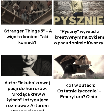
"Stranger Things 5" – A
"Pyszny" wywiad z
więc to koniec! Taki
kreatywnym muzykiem
koniec?!
o pseudonimie Kwazzy!
Autor "Inkuba" o swej
"Kot w Butach:
pasji do horrorów.
Ostatnie życzenie" –
"Mrożąca krew w
Emerytura? O nie!
żyłach", intrygująca
rozmowa z Arturem