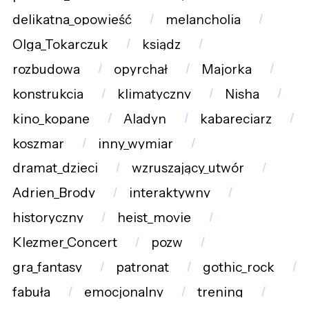
delikatna_opowieść
melancholia
Olga_Tokarczuk
ksiądz
rozbudowa
opyrchał
Majorka
konstrukcja
klimatyczny
Nisha
kino_kopane
Aladyn
kabareciarz
koszmar
inny_wymiar
dramat_dzieci
wzruszający_utwór
Adrien_Brody
interaktywny
historyczny
heist_movie
Klezmer_Concert
pozw
gra_fantasy
patronat
gothic_rock
fabuła
emocjonalny
trening