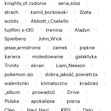
knights_of_cydonia
seria_silos
strach
kamil_borkowski
Zosta
wzloty
Abbott_i_Costello
fujifilm_x-t30
trening
Aladyn
Spielberg
John_Wick
jesse_armstrong
zamek
piękne
kariera
molestowanie
galaktyka
Trinity
ekran
Liam_Neeson
pokemon_go
dobra_jakość_powietrza
walentynki
klimatyczny
kradzież
_album
prowadzić
Drive
Polska
apokalipsa
pozna
Cleo
Hau!_Hau!
RPG
Oslo