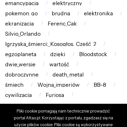
emancypacja
elektryczny
pokemon_go
brudna
elektronika
ekranizacja
Ferenc_Cak
Silvio_Orlando
Igrzyska_śmierci:_Kosogłos._Część_2
egzoplaneta
dzięki
Bloodstock
dwie_wersje
wartość
dobroczynne
death_metal
śmiech
Wojna_imperiów
BB-8
cywilizacja
Furiosa
Pliki cookie pomagają nam technicznie prowadzić
portal Altao.pl. Korzystając z portalu, zgadzasz się na
użycie plików cookie. Pliki cookie są wykorzystywane