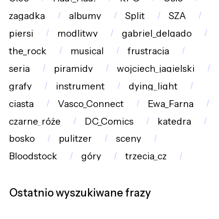
zagadka
albumy
Split
SZA
piersi
modlitwy
gabriel_delgado
the_rock
musical
frustracja
seria
piramidy
wojciech_jagielski
grafy
instrument
dying_light
ciasta
Vasco_Connect
Ewa_Farna
czarne_róże
DC_Comics
katedra
bosko
pulitzer
sceny
Bloodstock
góry
trzecia_cz
Ostatnio wyszukiwane frazy