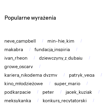
Popularne wyrażenia
neve_campbell
min-hie_kim
makabra
fundacja_inspiria
ivan_rheon
dziewczyny_z_dubaju
growe_oscary
kariera_nikodema_dyzmy
patryk_vega
kino_młodzieżowe
super_mario
podkarpacie
peter
jacek_kuziak
meksykanka
konkurs_recytatorski