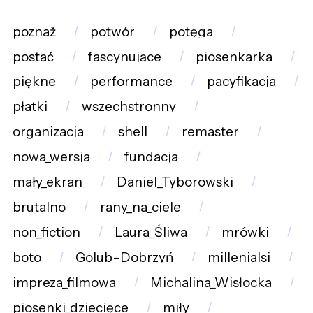
poznaž
potwór
potęga
postać
fascynujące
piosenkarka
piękne
performance
pacyfikacja
płatki
wszechstronny
organizacja
shell
remaster
nowa_wersja
fundacja
mały_ekran
Daniel_Tyborowski
brutalno
rany_na_ciele
non_fiction
Laura_Śliwa
mrówki
boto
Golub-Dobrzyń
millenialsi
impreza_filmowa
Michalina_Wisłocka
piosenki_dziecięce
miły