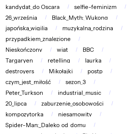
kandydat_do_Oscara
selfie-feminizm
26_września
Black_Myth:_Wukong
japońska_wigilia
muzykalna_rodzina
przypadkiem_znalezione
Nieskończony
wiat
BBC
Targaryen
retelling
laurka
destroyers
Mikołajki
postp
czym_jest_miłość
sezon_3
Peter_Turkson
industrial_music
20_lipca
zaburzenie_osobowości
kompozytorka
niesamowity
Spider-Man:_Daleko_od_domu