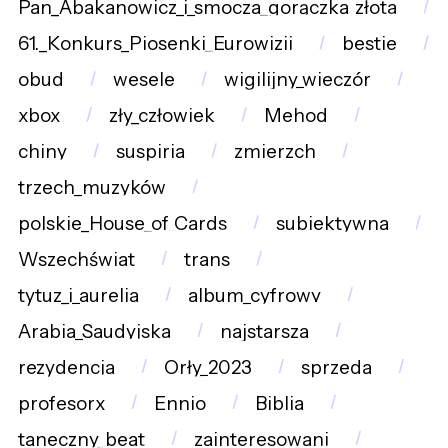
Pan_Abakanowicz_i_smocza_gorączka_złota
61._Konkurs_Piosenki_Eurowizji
bestie
obud
wesele
wigilijny_wieczór
xbox
zły_człowiek
Mehod
chiny
suspiria
zmierzch
trzech_muzyków
polskie_House_of_Cards
subiektywna
Wszechświat
trans
tytuz_i_aurelia
album_cyfrowy
Arabia_Saudyjska
najstarsza
rezydencja
Orły_2023
sprzeda
profesorx
Ennio
Biblia
taneczny_beat
zainteresowani