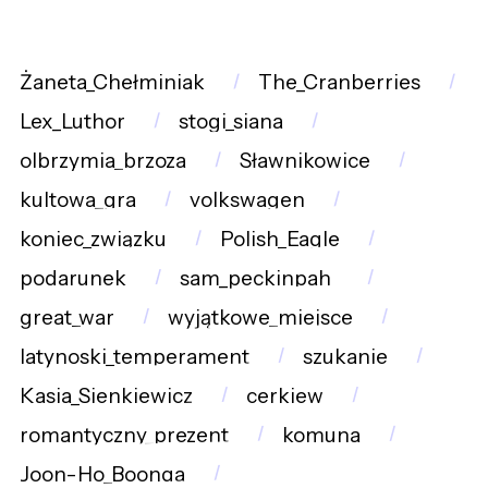
Żaneta_Chełminiak
The_Cranberries
Lex_Luthor
stogi_siana
olbrzymia_brzoza
Sławnikowice
kultowa_gra
volkswagen
koniec_związku
Polish_Eagle
podarunek
sam_peckinpah_
great_war
wyjątkowe_miejsce
latynoski_temperament
szukanie
Kasia_Sienkiewicz
cerkiew
romantyczny_prezent
komuna
Joon-Ho_Boonga