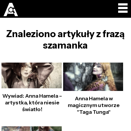
Znaleziono artykuły z frazą
szamanka
Wywiad: Anna Hamela –
Anna Hamela w
artystka, która niesie
magicznym utworze
światło!
"Taga Tunga"