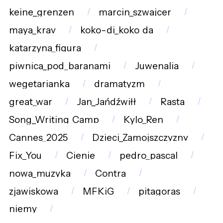
keine_grenzen
marcin_szwajcer
maya_krav
koko-di_koko_da
katarzyna_figura
piwnica_pod_baranami
Juwenalia
wegetarianka
dramatyzm
great_war
Jan_Jańdźwiłł
Rasta
Song_Writing_Camp
Kylo_Ren
Cannes_2025
Dzieci_Zamojszczyzny
Fix_You
Cienie
pedro_pascal
nowa_muzyka
Contra
zjawiskowa
MFKiG
pitagoras
niemy