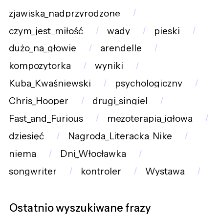
zjawiska_nadprzyrodzone
czym_jest_miłość
wady
pieski
dużo_na_głowie
arendelle
kompozytorka
wyniki
Kuba_Kwaśniewski
psychologiczny
Chris_Hooper
drugi_singiel
Fast_and_Furious
mezoterapia_igłowa
dziesięć
Nagroda_Literacka_Nike
niema
Dni_Włocławka
songwriter
kontroler
Wystawa
Ostatnio wyszukiwane frazy