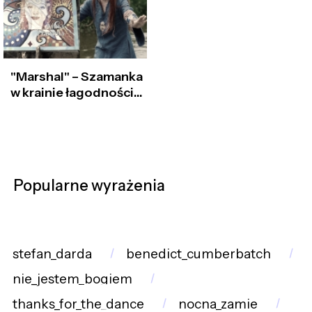
"Marshal" – Szamanka
w krainie łagodności...
Popularne wyrażenia
stefan_darda
benedict_cumberbatch
nie_jestem_bogiem
thanks_for_the_dance
nocna_zamie