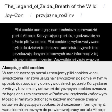
The_Legend_of_Zelda:_Breath_of_the_Wild
Joy-Con
przyjazne_rośliny
Pliki cookie pomagają nam technicznie prowadzić
portal Altao.pl. Korzystając z portalu, zgadzasz się na
użycie plików cookie. Pliki cookie są wykorzystywane
tylko do działań techniczno-administracyjnych i nie
przekazują danych osobowych oraz informacji z tej
strony osobom trzecim. Wszystkie artykuły wraz ze
zdjęciami i materiałami dostępnymi na portalu są
Akceptuję pliki cookies
własnością użytkowników. Administrator i właściciel
W ramach naszego portalu stosujemy pliki cookies w celu
portalu nie ponosi odpowiedzialności za tresci
świadczenia Państwu usług na najwyższym poziomie, w tym w
sposób dostosowany do indywidualnych potrzeb. Korzystanie
prezentowane przez autorów artykułów. Dodając
z witryny bez zmiany ustawień dotyczących cookies oznacza,
artykuł, zgadzasz się z regulaminem portalu oraz
że będą one zamieszczane w Państwa urządzeniu końcowym.
ponosisz odpowiedzialność za wszystkie materiały
Możecie Państwo dokonać w każdym momencie zmiany
umieszczone przez Ciebie na stronie altao.pl.
ustawień dotyczących cookies. Jednocześnie informujemy, iż
Szczegóły dostępne w regulaminie portalu.
warunkiem koniecznym do prawidłowej pracy portalu Altao.pl