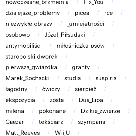
nowoczesne_brzmienia
Fix_You
dzisiejsze_problemy
picea
rce
niezwykłe_obrazy
_umiejętności
osobowo
Józef_Piłsudski
antymobiliści
miłośniczka_psów
staropolski_dworek
pierwsza_gwiazdka
granty
Marek_Sochacki
studia
suspiria
łagodny
ćwiczy
sierpiež
ekspozycja
zosta
Dua_Lipa
milena
pokonane
Dzikie_zwierzę
Caezar
tekściarz
szympans
Matt_Reeves
Wii_U