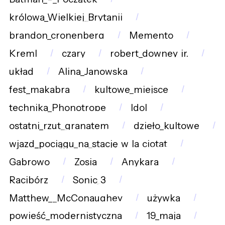
królowa_Wielkiej_Brytanii
brandon_cronenberg
Memento
Kreml
czary
robert_downey_jr.
układ
Alina_Janowska
fest_makabra
kultowe_miejsce
technika_Phonotrope
Idol
ostatni_rzut_granatem
dzieło_kultowe
wjazd_pociągu_na_stację_w_la_ciotat
Gabrowo
Zosia
Anykara
Racibórz
Sonic_3
Matthew__McConaughey
używka
powieść_modernistyczna
19_maja