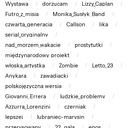
Wystawa
dorzucam
Lizzy_Caplan
Futro_z_misia
Monika_Susłyk_Band
czwarta_generacja
Callson
lika
serial_oryginalny
nad_morzem_wakacje
prostytutki
międzynarodowy_projekt
włoska_artystka
Zombie
Letto_23
Anykara
zawadiacki
polskojęzyczna_wersja
Giovanni_Errera
ludzkie_problemy
Azzurra_Lorenzini
czerniak
lepszej
lubraniec-marysin
przerysowany
22._gala
epos