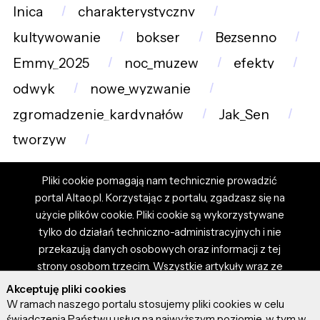
lnica
charakterystyczny
kultywowanie
bokser
Bezsenno
Emmy_2025
noc_muzew
efekty
odwyk
nowe_wyzwanie
zgromadzenie_kardynałów
Jak_Sen
tworzyw
Pliki cookie pomagają nam technicznie prowadzić
portal Altao.pl. Korzystając z portalu, zgadzasz się na
użycie plików cookie. Pliki cookie są wykorzystywane
tylko do działań techniczno-administracyjnych i nie
przekazują danych osobowych oraz informacji z tej
strony osobom trzecim. Wszystkie artykuły wraz ze
zdjęciami i materiałami dostępnymi na portalu są
Akceptuję pliki cookies
własnością użytkowników. Administrator i właściciel
W ramach naszego portalu stosujemy pliki cookies w celu
portalu nie ponosi odpowiedzialności za tresci
świadczenia Państwu usług na najwyższym poziomie, w tym w