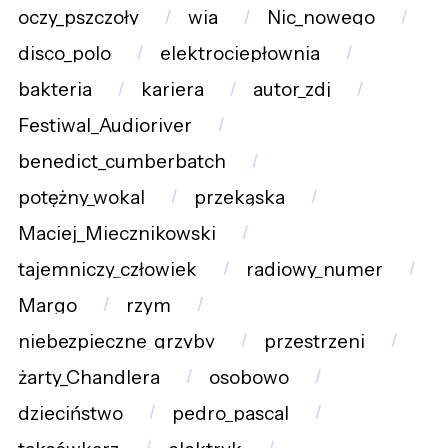
oczy_pszczoły
wia
Nic_nowego
disco_polo
elektrociepłownia
bakteria
kariera
autor_zdj
Festiwal_Audioriver
benedict_cumberbatch
potężny_wokal
przekąska
Maciej_Miecznikowski
tajemniczy_człowiek
radiowy_numer
Margo
rzym
niebezpieczne_grzyby
przestrzeni
żarty_Chandlera
osobowo
dzieciństwo
pedro_pascal