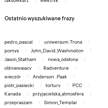
taksówkarz
elektryk
Ostatnio wyszukiwane frazy
pedro_pascal
uniwersum_Trona
pomys
John_David_Washington
Jason_Statham
nowa_odsłona
olśniewający
Radventure
wieczór
Anderson_.Paak
piotr_pasiecki
tortury
PCC
Kanada
przyjacielska_atmosfera
przepraszam
Simon_Templar