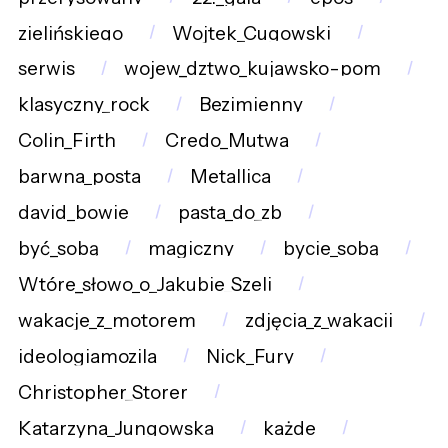
zielińskiego
Wojtek_Cugowski
serwis
wojew_dztwo_kujawsko-pom
klasyczny_rock
Bezimienny
Colin_Firth
Credo_Mutwa
barwna_posta
Metallica
david_bowie
pasta_do_zb
być_sobą
magiczny
bycie_sobą
Wtóre_słowo_o_Jakubie_Szeli
wakacje_z_motorem
zdjęcia_z_wakacji
ideologiamozila
Nick_Fury
Christopher_Storer
Katarzyna_Jungowska
każde