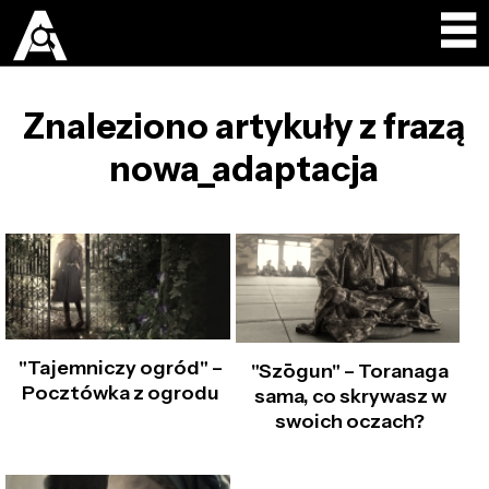
Znaleziono artykuły z frazą
nowa_adaptacja
"Tajemniczy ogród" –
"Szōgun" – Toranaga
Pocztówka z ogrodu
sama, co skrywasz w
swoich oczach?