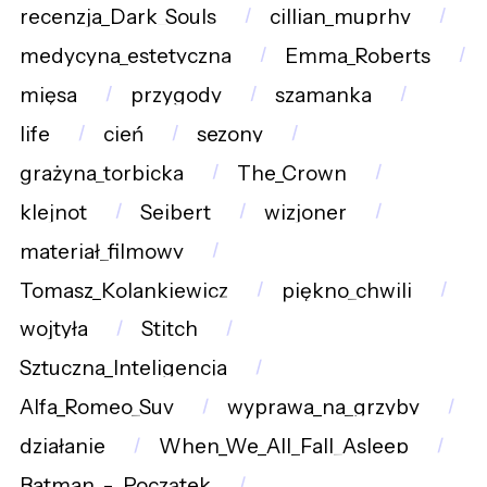
recenzja_Dark_Souls
cillian_muprhy
medycyna_estetyczna
Emma_Roberts
mięsa
przygody
szamanka
life
cień
sezony
grażyna_torbicka
The_Crown
klejnot
Seibert
wizjoner
materiał_filmowy
Tomasz_Kolankiewicz
piękno_chwili
wojtyła
Stitch
Sztuczna_Inteligencja
Alfa_Romeo_Suv
wyprawa_na_grzyby
działanie
When_We_All_Fall_Asleep
Batman_-_Początek