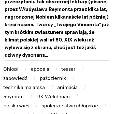
przeczytaniu tak obszernej lektury (pisanej
przez Władysława Reymonta przez kilka lat,
nagrodzonej Noblem kilkanaście lat później)
kręci nosem. Twórcy „Twojego Vincenta” już
tym krótkim zwiastunem sprawiają, że
klimat polskiej wsi lat 80. XIX wieku aż
wylewa się z ekranu, choć jest też jakiś
dziwny dysonans...
Chłopi
epopeja
teaser
zapowiedź
październik
technika malarska
animacja
Reymont
DK Welchman
polska wieś
społeczeństwo chłopskie