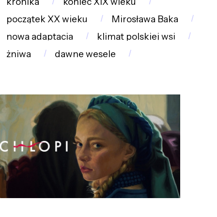
kronika
koniec XIX wieku
początek XX wieku
Mirosława Baka
nowa adaptacja
klimat polskiej wsi
żniwa
dawne wesele