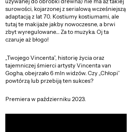
używanej do obróbki drewna) nie ma aż takiej
surowości, kojarzonej z serialową wcześniejszą
adaptacją z lat 70. Kostiumy kostiumami, ale
tutaj te makijaże jakby nowoczesne, a brwi
zbyt wyregulowane… Za to muzyka. Oj ta
czaruje aż błogo!
„Twojego Vincenta”, historię życia oraz
tajemniczej śmierci artysty Vincenta van
Gogha, obejrzało 6 mln widzów. Czy „Chłopi”
powtórzą lub przebiją ten sukces?
Premiera w październiku 2023.