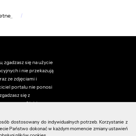
etne_
, zgadzasz się na użycie
cyjnych i nie przekazują
az ze zdjęciami i
iciel portalu nie ponosi
zgadzasz się z
zone przez Ciebie na
osób dostosowany do indywidualnych potrzeb. Korzystanie z
ożecie Państwo dokonać w każdym momencie zmiany ustawień
obsługi plików cookies.