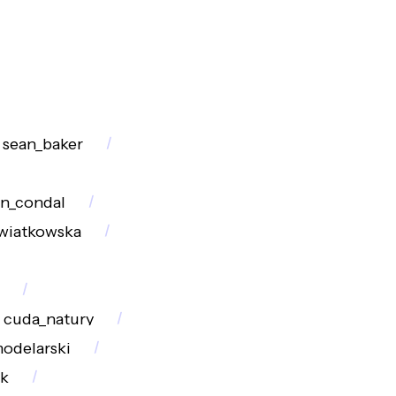
sean_baker
an_condal
wiatkowska
cuda_natury
odelarski
k