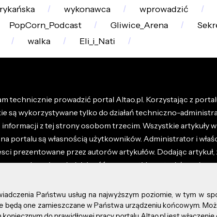
frykańska
wykonawca
wprowadzić
PopCorn_Podcast
Gliwice_Arena
Sekr
walka
Eli_i_Nati
m technicznie prowadzić portal Altao.pl. Korzystając z portalu
kie są wykorzystywane tylko do działań techniczno-administra
nformacji z tej strony osobom trzecim. Wszystkie artykuły wr
na portalu są własnością użytkowników. Administrator i właśc
esci prezentowane przez autorów artykułów. Dodając artykuł, 
z ponosisz odpowiedzialność za wszystkie materiały umieszc
óły dostępne w regulaminie portalu.
świadczenia Państwu usług na najwyższym poziomie, w tym w sp
kie prawa zastrzeżone.
, że będą one zamieszczane w Państwa urządzeniu końcowym. M
koniecznym do prawidłowej pracy portalu Altao.pl jest włączenie 