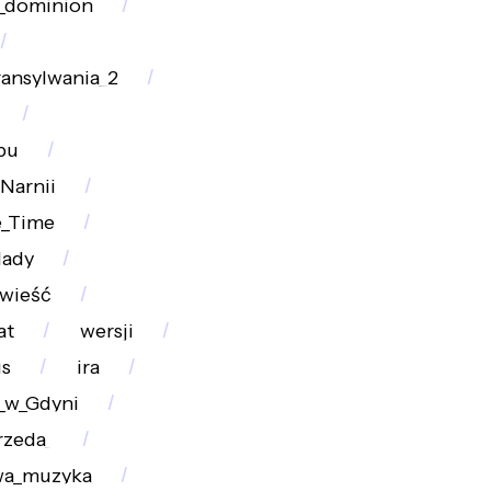
k_dominion
ransylwania_2
bu
Narnii
e_Time
lady
wieść
at
wersji
us
ira
_w_Gdyni
rzeda_
wa_muzyka