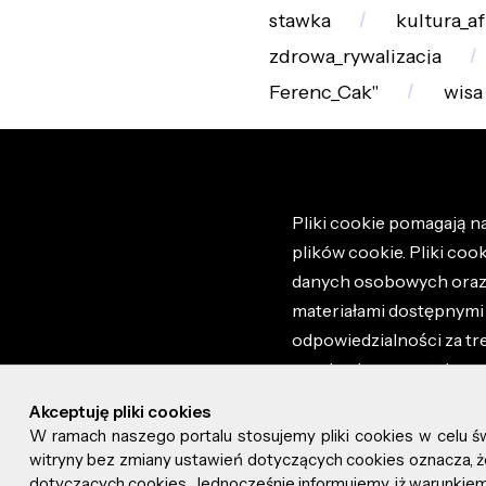
stawka
kultura_a
zdrowa_rywalizacja
Ferenc_Cak"
wisa
Pliki cookie pomagają na
plików cookie. Pliki coo
danych osobowych oraz i
materiałami dostępnymi 
odpowiedzialności za tr
regulaminem portalu ora
stronie altao.pl. Szczeg
Akceptuję pliki cookies
W ramach naszego portalu stosujemy pliki cookies w celu 
© 2026 altao.pl. Wszyst
witryny bez zmiany ustawień dotyczących cookies oznacza
dotyczących cookies. Jednocześnie informujemy, iż warunkiem 
0.073