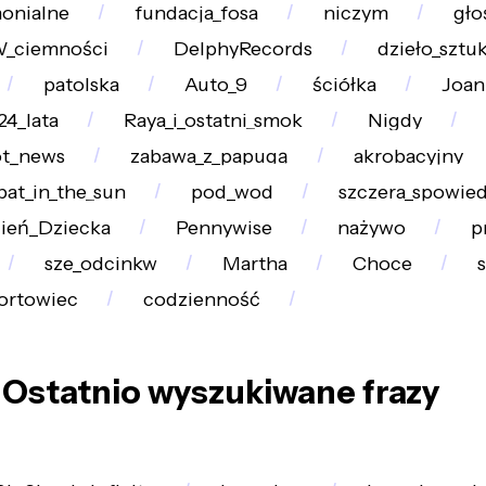
onialne
fundacja_fosa
niczym
gło
_ciemności
DelphyRecords
dzieło_sztuk
patolska
Auto_9
ściółka
Joan
24_lata
Raya_i_ostatni_smok
Nigdy
t_news
zabawa_z_papugą
akrobacyjny
bat_in_the_sun
pod_wod
szczera_spowie
ień_Dziecka
Pennywise
nażywo
p
sze_odcinkw
Martha
Choce
ortowiec
codzienność
Ostatnio wyszukiwane frazy