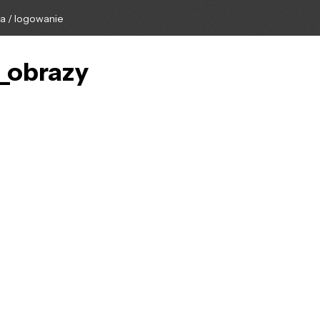
ga / logowanie
e_obrazy