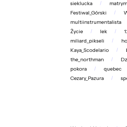
sieklucka
matrym
Festiwal_Górski
W
multiinstrumentalista
Życie
lek
1
miliard_pikseli
ho
Kaya_Scodelario
the_northman
Dz
pokora
quebec
Cezary_Pazura
sp