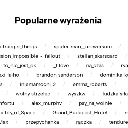
Popularne wyrażenia
stranger_things
spider-man__uniwersum
sion_impossible_-_fallout
stellan_skarsgard
to_nie_jest_ok
_t.love
na_czas
ry
exi_laiho
brandon_sanderson
dominika_k
s
iniemamocni_2
emma_roberts
wolny_strzelec
wyszkw
ludzka_siła
mfortu
alex_murphy
psy_na_wojnie
nctity_of_Space
Grand_Budapest_Hotel
m
Max
przepychanka
rączka
tendure