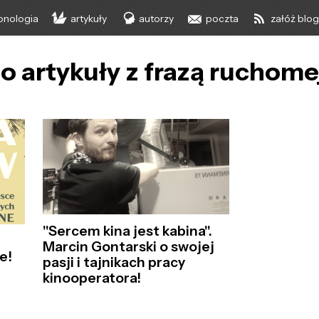
onologia
artykuły
autorzy
poczta
załóż blo
o artykuły z frazą ruchom
"Sercem kina jest kabina".
Marcin Gontarski o swojej
e!
pasji i tajnikach pracy
kinooperatora!