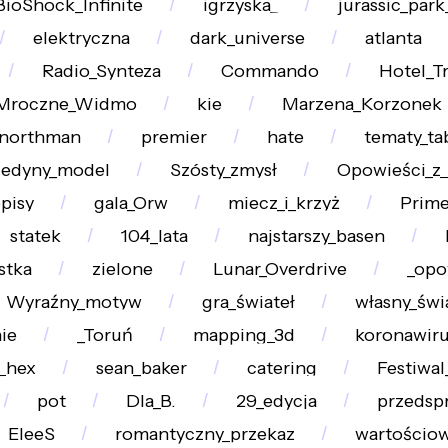
BioShock_Infinite
igrzyska_
jurassic_par
elektryczna
dark_universe
atlanta
Radio_Synteza
Commando
Hotel_T
Mroczne_Widmo
kie
Marzena_Korzonek
_northman
premier
hate
tematy_ta
jedyny_model
Szósty_zmysł
Opowieści_z_
pisy
gala_Orw
miecz_i_krzyż
Prim
statek
104_lata
najstarszy_basen
stka
zielone
Lunar_Overdrive
_opo
Wyraźny_motyw
gra_świateł
własny_świ
ie
_Toruń
mapping_3d
koronawir
_hex
sean_baker
catering
Festiwal
pot
Dla_B.
29_edycja
przedsp
EleeS
romantyczny_przekaz
wartościo