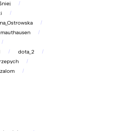
śniej
i
na_Ostrowska
mauthausen
d
dota_2
rzepych
szalom