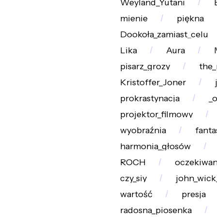
Weyland_Yutani
mienie
piękna
Dookoła_zamiast_celu
Lika
Aura
pisarz_grozy
the
Kristoffer_Joner
prokrastynacja
_o
projektor_filmowy
wyobraźnia
fanta
harmonia_głosów
ROCH
oczekiwan
czy_siy
john_wick
wartość
presja
radosna_piosenka