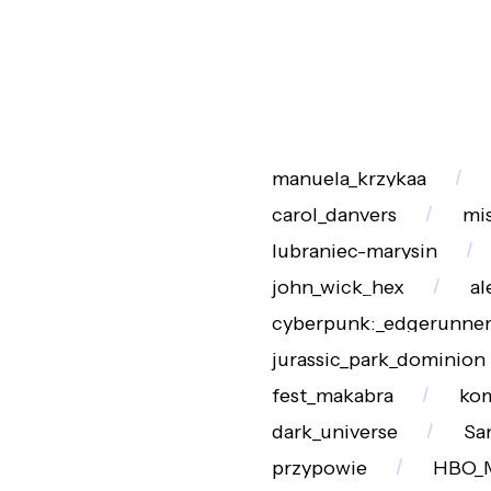
manuela_krzykaa
carol_danvers
mis
lubraniec-marysin
john_wick_hex
al
cyberpunk:_edgerunner
jurassic_park_dominion
fest_makabra
ko
dark_universe
Sa
przypowie
HBO_