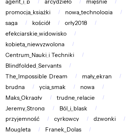
agent_i_p
arcydzieło
mięśnie
promocja_książki
nowa_technologia
saga
kościół
orły2018
efekciarskie_widowisko
kobieta_niewyzwolona
Centrum_Nauki_i_Techniki
Blindfolded_Servants
The_Impossible_Dream
mały_ekran
brudna
ycia_smak
nowa
Maks_Okrągły
trudne_relacje
Jeremy_Strong
Ból_i_blask
przyjemność
cyrkowcy
dzwonki
Mougleta
Franek_Dolas