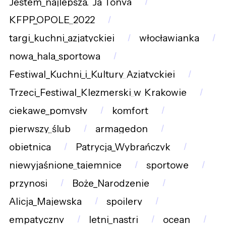
Jestem_najlepsza._Ja_Tonya
KFPP_OPOLE_2022
targi_kuchni_azjatyckiej
włocławianka
nowa_hala_sportowa
Festiwal_Kuchni_i_Kultury_Azjatyckiej
Trzeci_Festiwal_Klezmerski_w_Krakowie
ciekawe_pomysły
komfort
pierwszy_ślub
armagedon
obietnica
Patrycja_Wybrańczyk
niewyjaśnione_tajemnice
sportowe
przynosi
Boże_Narodzenie
Alicja_Majewska
spoilery
empatyczny
letni_nastrj
ocean