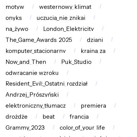
motyw
westernowy_klimat
onyks
uczucia_nie_znikaj
na_żywo
London_Elektricity
The_Game_Awards_2025
dziani
komputer_stacjonarny
kraina_za
Now_and_Then
Puk_Studio
odwracanie_wzroku
Resident_Evil:_Ostatni_rozdział
Andrzej_Prószyński
elektroniczny_tłumacz
premiera
drożdże
beat
francja
Grammy_2023
color_of_your_life