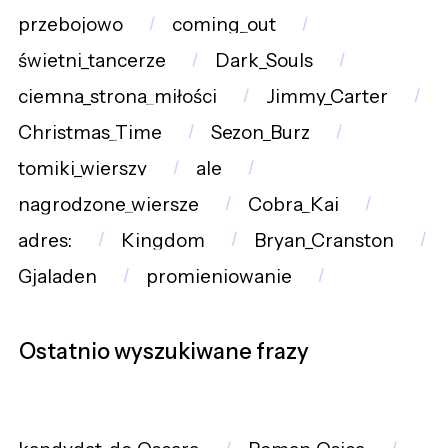
przebojowo
coming_out
świetni_tancerze
Dark_Souls
ciemna_strona_miłości
Jimmy_Carter
Christmas_Time
Sezon_Burz
tomiki_wierszy
ale
nagrodzone_wiersze
Cobra_Kai
adres:
Kingdom
Bryan_Cranston
Gjaladen
promieniowanie
Ostatnio wyszukiwane frazy