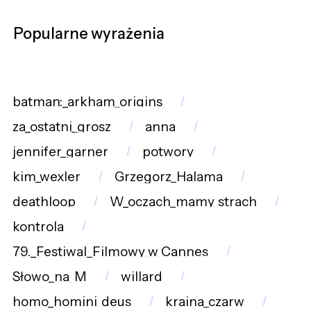
Popularne wyrażenia
batman:_arkham_origins
za_ostatni_grosz
anna
jennifer_garner
potwory
kim_wexler
Grzegorz_Halama
deathloop
W_oczach_mamy_strach
kontrola
79._Festiwal_Filmowy_w_Cannes
Słowo_na_M
willard
homo_homini_deus
kraina_czarw