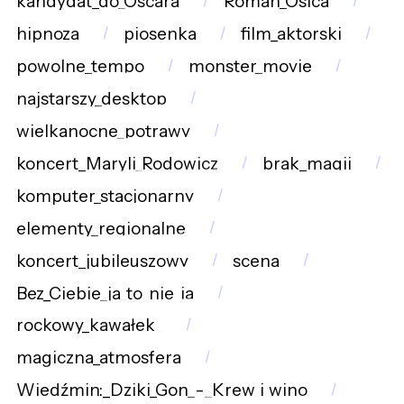
kandydat_do_Oscara
Roman_Osica
hipnoza
piosenka
film_aktorski
powolne_tempo
monster_movie
najstarszy_desktop
wielkanocne_potrawy
koncert_Maryli_Rodowicz
brak_magii
komputer_stacjonarny
elementy_regionalne
koncert_jubileuszowy
scena
Bez_Ciebie_ja_to_nie_ja
rockowy_kawałek_
magiczna_atmosfera
Wiedźmin:_Dziki_Gon_-_Krew_i_wino