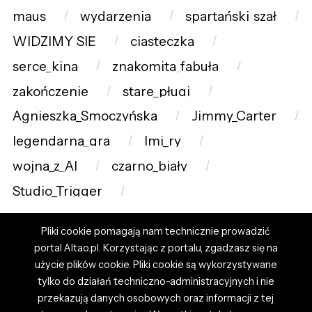
maus
wydarzenia
spartański_szał
WIDZIMY_SIĘ
ciasteczka
serce_kina
znakomita_fabuła
zakończenie
stare_pługi
Agnieszka_Smoczyńska
Jimmy_Carter
legendarna_gra
Imi_ry
wojna_z_AI
czarno_biały
Studio_Trigger
Pliki cookie pomagają nam technicznie prowadzić
portal Altao.pl. Korzystając z portalu, zgadzasz się na
użycie plików cookie. Pliki cookie są wykorzystywane
tylko do działań techniczno-administracyjnych i nie
przekazują danych osobowych oraz informacji z tej