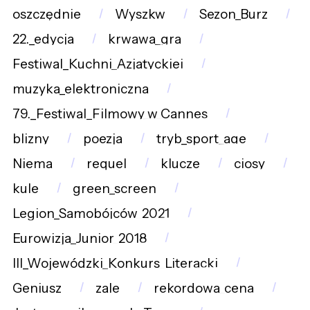
oszczędnie
Wyszkw
Sezon_Burz
22._edycja
krwawa_gra
Festiwal_Kuchni_Azjatyckiej
muzyka_elektroniczna
79._Festiwal_Filmowy_w_Cannes
blizny
poezja
tryb_sport_age
Niema
requel
klucze
ciosy
kule
green_screen
Legion_Samobójców_2021
Eurowizja_Junior_2018
III_Wojewódzki_Konkurs_Literacki
Geniusz
zale
rekordowa_cena