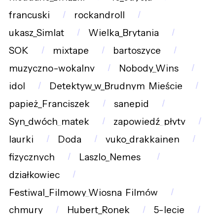
francuski
rockandroll
ukasz_Simlat
Wielka_Brytania
SOK
mixtape
bartoszyce
muzyczno-wokalny
Nobody_Wins
idol
Detektyw_w_Brudnym_Mieście
papież_Franciszek
sanepid
Syn_dwóch_matek
zapowiedź_płyty
laurki
Doda
vuko_drakkainen
fizycznych
Laszlo_Nemes_
działkowiec
Festiwal_Filmowy_Wiosna_Filmów
chmury
Hubert_Ronek
5-lecie