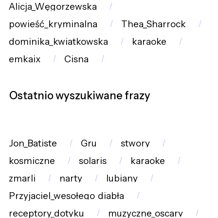
Alicja_Węgorzewska
powieść_kryminalna
Thea_Sharrock
dominika_kwiatkowska
karaoke
emkaix
Cisna
Ostatnio wyszukiwane frazy
Jon_Batiste
Gru
stwory
kosmiczne
solaris
karaoke
zmarli
narty
lubiany
Przyjaciel_wesołego_diabła
receptory_dotyku
muzyczne_oscary