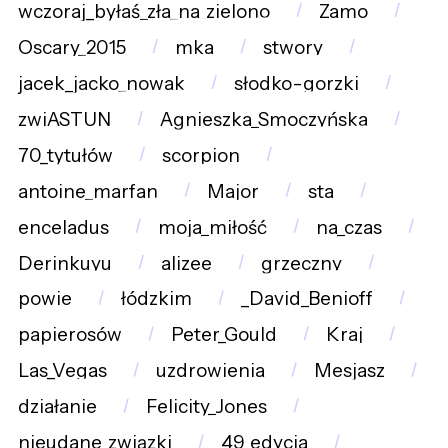
wczoraj_byłaś_zła_na_zielono
Zamo
Oscary_2015
mka
stwory
jacek_jacko_nowak
słodko-gorzki
zwiASTUN
Agnieszka_Smoczyńska
70_tytułów
scorpion
antoine_marfan
Major
sta
enceladus
moja_miłość
na_czas
Derinkuyu
alizee
grzeczny
powie
łódzkim
_David_Benioff
papierosów
Peter_Gould
Kraj
Las_Vegas
uzdrowienia
Mesjasz
działanie
Felicity_Jones
nieudane_związki
49_edycja