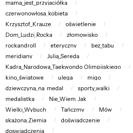
mama_jest_przyjaciółką
czerwonowłosa_kobieta
Krzysztof_Krauze
oświetlenie
Dom_Ludzi_Rocka
złomowisko
rockandroll
eteryczny
bez_tabu
meridiany
Julia_Sereda
Kadra_Narodowa_Taekwondo_Olimpijskiego
kino_światowe
ulega
migo
dziewczyna_na_medal
sporty_walki
medalistka
Nie_Wiem_Jak
Wielki_Wybuch
Tańczmy
Mów
skażona_Ziemia
doświadczenie
doswiadczenia