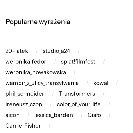
Popularne wyrażenia
20-latek
studio_a24
weronika_fedor
splat!filmfest
weronika_nowakowska
wampir_z_ulicy_transylwania
kowal
phil_schneider
Transformers
ireneusz_czop
color_of_your_life
aicon
jessica_barden
Ciało
Carrie_Fisher