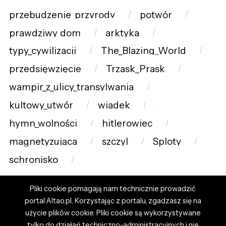
przebudzenie_przyrody
potwór
prawdziwy_dom
arktyka
typy_cywilizacji
The_Blazing_World
przedsięwzięcie
Trzask_Prask
wampir_z_ulicy_transylwania
kultowy_utwór
wiadek
hymn_wolności
hitlerowiec
magnetyzująca
szczyl
Sploty
schronisko
Pliki cookie pomagają nam technicznie prowadzić
portal Altao.pl. Korzystając z portalu, zgadzasz się na
użycie plików cookie. Pliki cookie są wykorzystywane
tylko do działań techniczno-administracyjnych i nie