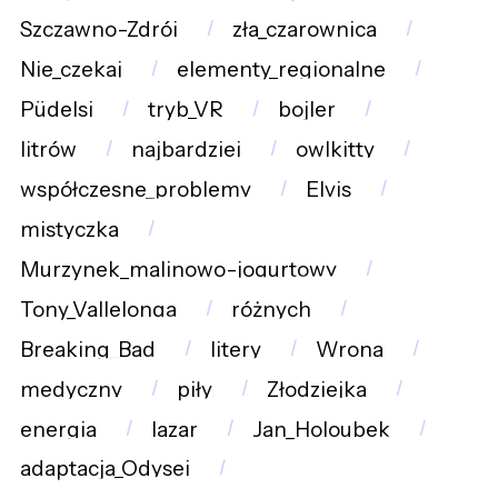
Szczawno-Zdrój
zła_czarownica
Nie_czekaj
elementy_regionalne
Püdelsi
tryb_VR
bojler
litrów
najbardziej
owlkitty
współczesne_problemy
Elvis
mistyczka
Murzynek_malinowo-jogurtowy
Tony_Vallelonga
różnych
Breaking_Bad
litery
Wrona
medyczny
piły
Złodziejka
energia
lazar
Jan_Holoubek
adaptacja_Odysei