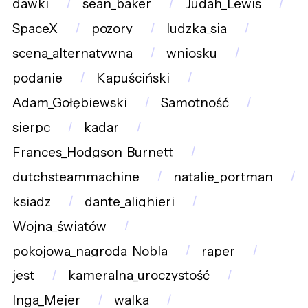
dawki
sean_baker
Judah_Lewis
SpaceX
pozory
ludzka_sia
scena_alternatywna
wniosku
podanie
Kapuściński
Adam_Gołębiewski
Samotność
sierpc
kadar
Frances_Hodgson_Burnett
dutchsteammachine
natalie_portman
ksiadz
dante_alighieri
Wojna_światów
pokojowa_nagroda_Nobla
raper
jest
kameralna_uroczystość
Inga_Mejer
walka