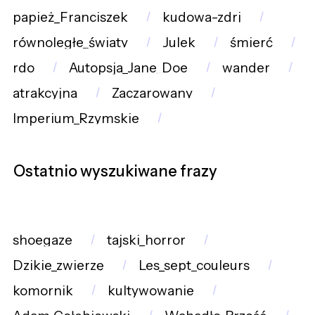
papież_Franciszek
kudowa-zdrj
równoległe_światy
Julek
śmierć
rdo
Autopsja_Jane_Doe
wander
atrakcyjna
Zaczarowany
Imperium_Rzymskie
Ostatnio wyszukiwane frazy
shoegaze
tajski_horror
Dzikie_zwierzę
Les_sept_couleurs
komornik
kultywowanie