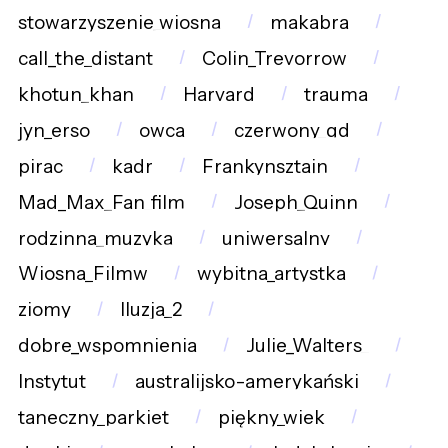
stowarzyszenie_wiosna
makabra
call_the_distant
Colin_Trevorrow
khotun_khan
Harvard
trauma
jyn_erso
owca
czerwony_gd
pirac
kadr
Frankynsztajn
Mad_Max_Fan_film
Joseph_Quinn
rodzinna_muzyka
uniwersalny
Wiosna_Filmw
wybitna_artystka
ziomy
Iluzja_2
dobre_wspomnienia
Julie_Walters_
Instytut
australijsko-amerykański
taneczny_parkiet
piękny_wiek