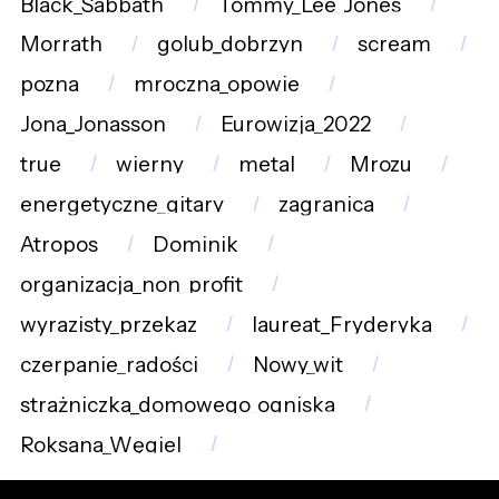
Black_Sabbath
Tommy_Lee_Jones
Morrath
golub_dobrzyn
scream
pozna
mroczna_opowie
Jona_Jonasson
Eurowizja_2022
true
wierny
metal
Mrozu
energetyczne_gitary
zagranica
Atropos
Dominik
organizacja_non_profit
wyrazisty_przekaz
laureat_Fryderyka
czerpanie_radości
Nowy_wit
strażniczka_domowego_ogniska
Roksana_Węgiel