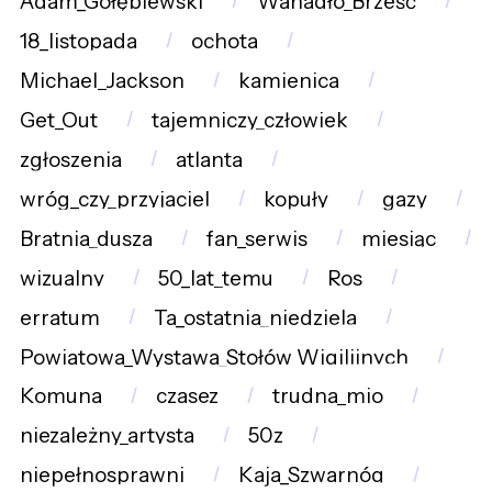
Adam_Gołębiewski
Wahadło_Brześć
18_listopada
ochota
Michael_Jackson
kamienica
Get_Out
tajemniczy_człowiek
zgłoszenia
atlanta
wróg_czy_przyjaciel
kopuły
gazy
Bratnia_dusza
fan_serwis
miesiąc
wizualny
50_lat_temu
Ros
erratum
Ta_ostatnia_niedziela
Powiatowa_Wystawa_Stołów_Wigilijnych
Komuna
czasez
trudna_mio
niezależny_artysta
50z
niepełnosprawni
Kaja_Szwarnóg