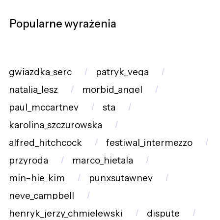
Popularne wyrażenia
gwiazdka_serc
patryk_vega
natalia_lesz
morbid_angel
paul_mccartney
sta
karolina_szczurowska
alfred_hitchcock
festiwal_intermezzo
przyroda
marco_hietala
min-hie_kim
punxsutawney
neve_campbell
henryk_jerzy_chmielewski
dispute