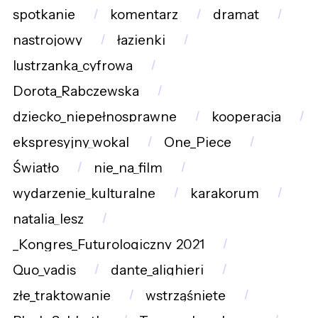
spotkanie
komentarz
dramat
nastrojowy
łazienki
lustrzanka_cyfrowa
Dorota_Rabczewska
dziecko_niepełnosprawne
kooperacja
ekspresyjny_wokal
One_Piece
Światło
nie_na_film
wydarzenie_kulturalne
karakorum
natalia_lesz
_Kongres_Futurologiczny_2021
Quo_vadis
dante_alighieri
złe_traktowanie
wstrząśnięte