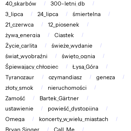
40_skarbów
300-letni_db
3_lipca
24_lipca
śmiertelna
21_czerwca
12_piosenek
żywa_energia
Ciastek
Życie_carlita
świeże_wydanie
świat_wyobraźni
święto_ognia
Śpiewający_chłopiec
Łysa_Góra
Tyranozaur
ozymandiasz
geneza
złoty_smok
nieruchomości
Zamość
Bartek_Gärtner
ustawienie
powieść_dystopijna
Omega
koncerty_w_wielu_miastach
Bryan_Singer
Call_Me