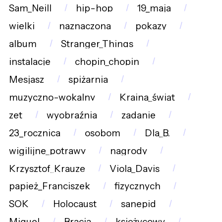
Sam_Neill
hip-hop
19_maja
wielki
naznaczona
pokazy
album
Stranger_Things
instalacje
chopin_chopin
Mesjasz
spiżarnia
muzyczno-wokalny
Kraina_świąt
zet
wyobraźnia
zadanie
23_rocznica
osobom
Dla_B.
wigilijne_potrawy
nagrody
Krzysztof_Krauze
Viola_Davis
papież_Franciszek
fizycznych
SOK
Holocaust
sanepid
Miguel
Bracia
księżycowy