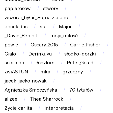
papierosów
stwory
wczoraj_byłaś_zła_na_zielono
enceladus
sta
Major
_David_Benioff
moja_miłość
powie
Oscary_2015
Carrie_Fisher
Ciało
Derinkuyu
słodko-gorzki
scorpion
łódzkim
Peter_Gould
zwiASTUN
mka
grzeczny
jacek_jacko_nowak
Agnieszka_Smoczyńska
70_tytułów
alizee
Thea_Sharrock
Życie_carlita
interpretacja