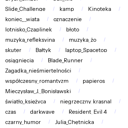
Slide_Challenge
kamp
Kinoteka
koniec__wiata
oznaczenie
lotnisko_Czaplinek
błoto
muzyka_refleksyjna
muzyka_żo
skuter
Bałtyk
laptop_Spacetop
osiągnięcia
Blade_Runner
Zagadka_nieśmiertelności
współczesny_romantyzm
papieros
Mieczysław_J._Bonisławski
światło_księżyca
niegrzeczny_krasnal
czas
darkwave
Resident_Evil_4
czarny_humor
Julia_Chętnicka