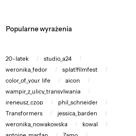
Popularne wyrażenia
20-latek
studio_a24
weronika_fedor
splat!filmfest
color_of_your_life
aicon
wampir_z_ulicy_transylwania
ireneusz_czop
phil_schneider
Transformers
jessica_barden
weronika_nowakowska
kowal
antoine_marfan
Zamo