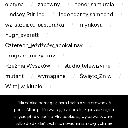
elatyna
zabawny
honor_samuraja
Lindsey_Stirling
legendarny_samochd
wzruszająca_pastorałka
mlynkova
hugh_everett
Czterech_jeźdźców_apokalipsy
program_muzyczny
Rzeźnia_Wyszków
studio_telewizyjne
mutant
wymagane
Święto_Żniw
Witaj_w_klubie
Pliki cookie pomagają nam technicznie prowadzić
portal Altao.pl. Korzystając z portalu, zgadzasz się na
użycie plików cookie. Pliki cookie są wykorzystywane
tylko do działań techniczno-administracyjnych i nie