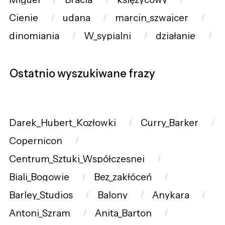
Cienie
udana
marcin_szwajcer
dinomiania
W_sypialni
działanie
Ostatnio wyszukiwane frazy
Darek_Hubert_Kozłowki
Curry_Barker
Copernicon
Centrum_Sztuki_Współczesnej
Biali_Bogowie
Bez_zakłóceń
Barley_Studios
Balony
Anykara
Antoni_Szram
Anita_Barton