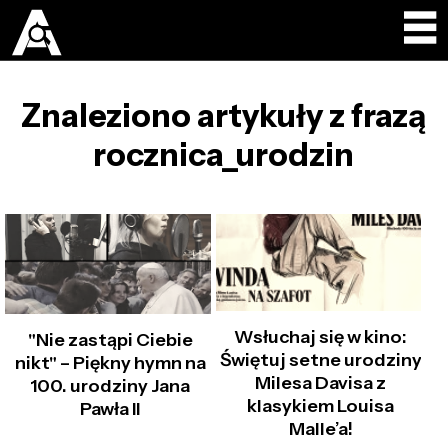
Znaleziono artykuły z frazą
rocznica_urodzin
Wsłuchaj się w kino:
"Nie zastąpi Ciebie
Świętuj setne urodziny
nikt" – Piękny hymn na
Milesa Davisa z
100. urodziny Jana
klasykiem Louisa
Pawła II
Malle’a!